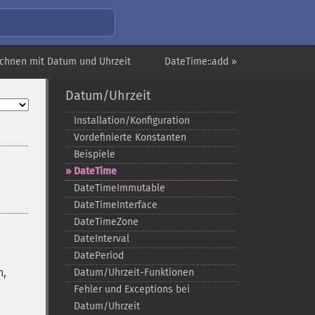
chnen mit Datum und Uhrzeit
DateTime::add »
Datum/Uhrzeit
Installation/Konfiguration
Vordefinierte Konstanten
Beispiele
DateTime
DateTimeImmutable
DateTimeInterface
DateTimeZone
DateInterval
DatePeriod
n,
Datum/Uhrzeit-​Funktionen
Fehler und Exceptions bei
Datum/Uhrzeit