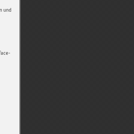
en und
face-