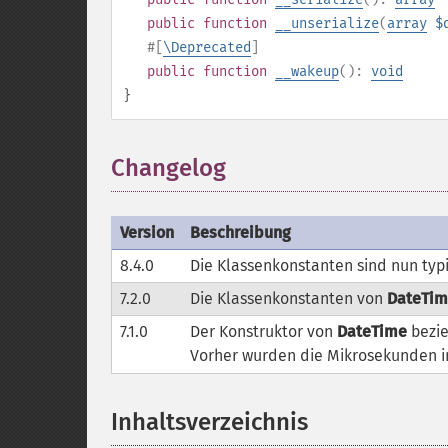
public
function
__unserialize
(
array
$
#[
\Deprecated
]
public
function
__wakeup
():
void
}
Changelog
¶
Version
Beschreibung
8.4.0
Die Klassenkonstanten sind nun typi
7.2.0
Die Klassenkonstanten von
DateTi
7.1.0
Der Konstruktor von
DateTime
bezie
Vorher wurden die Mikrosekunden 
Inhaltsverzeichnis
¶