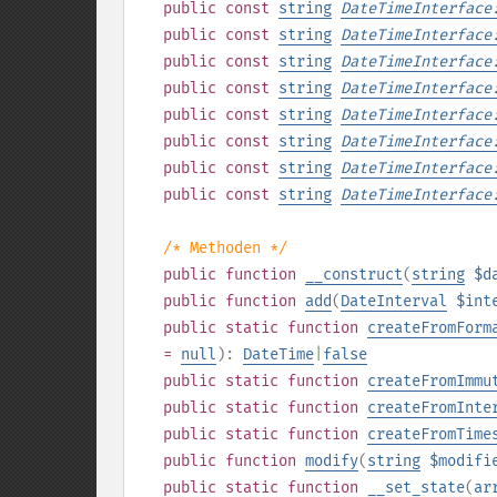
public
const
string
DateTimeInterface
public
const
string
DateTimeInterface
public
const
string
DateTimeInterface
public
const
string
DateTimeInterface
public
const
string
DateTimeInterface
public
const
string
DateTimeInterface
public
const
string
DateTimeInterface
public
const
string
DateTimeInterface
/* Methoden */
public
function
__construct
(
string
$d
public
function
add
(
DateInterval
$int
public
static
function
createFromForm
=
null
):
DateTime
|
false
public
static
function
createFromImmu
public
static
function
createFromInte
public
static
function
createFromTime
public
function
modify
(
string
$modifi
public
static
function
__set_state
(
ar