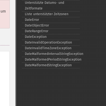
Unterstützte Datums-​ und
Zeitformate
 um
Liste unterstützter Zeitzonen
DateError
DateObjectError
DateRangeError
DateException
DateInvalidOperationException
DateInvalidTimeZoneException
DateMalformedIntervalStringException
DateMalformedPeriodStringException
DateMalformedStringException