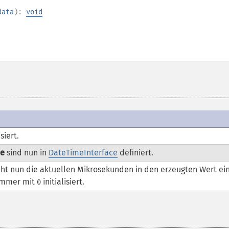
data
):
void
siert.
me
sind nun in
DateTimeInterface
definiert.
ht nun die aktuellen Mikrosekunden in den erzeugten Wert ein
immer mit
initialisiert.
0