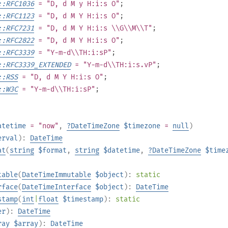
::RFC1036
= "D, d M y H:i:s O"
;
::RFC1123
= "D, d M Y H:i:s O"
;
::RFC7231
= "D, d M Y H:i:s \\G\\M\\T"
;
::RFC2822
= "D, d M Y H:i:s O"
;
::RFC3339
= "Y-m-d\\TH:i:sP"
;
::RFC3339_EXTENDED
= "Y-m-d\\TH:i:s.vP"
;
::RSS
= "D, d M Y H:i:s O"
;
::W3C
= "Y-m-d\\TH:i:sP"
;
atetime
= "now"
,
?
DateTimeZone
$timezone
=
null
)
erval
):
DateTime
at
(
string
$format
,
string
$datetime
,
?
DateTimeZone
$time
table
(
DateTimeImmutable
$object
):
static
rface
(
DateTimeInterface
$object
):
DateTime
stamp
(
int
|
float
$timestamp
):
static
er
):
DateTime
ray
$array
):
DateTime