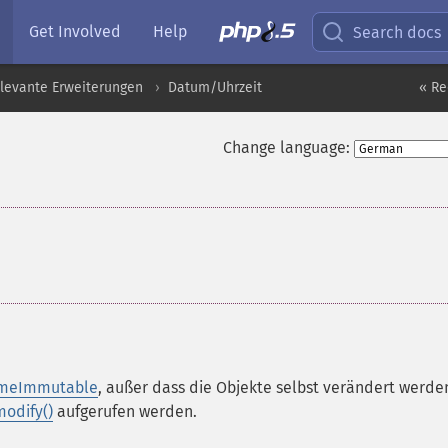
Get Involved
Help
Search docs
levante Erweiterungen
Datum/Uhrzeit
« Re
Change language:
imeImmutable
, außer dass die Objekte selbst verändert werde
odify()
aufgerufen werden.