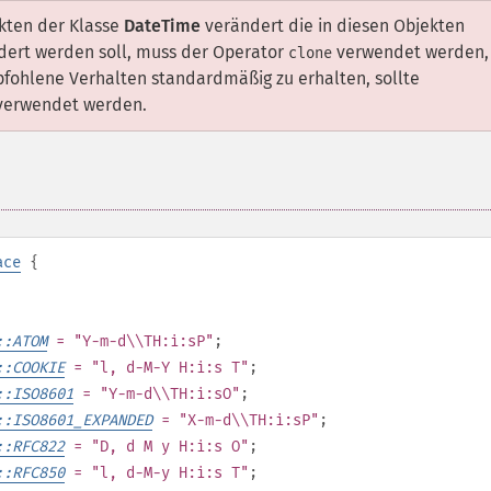
kten der Klasse
DateTime
verändert die in diesen Objekten
dert werden soll, muss der Operator
verwendet werden,
clone
fohlene Verhalten standardmäßig zu erhalten, sollte
erwendet werden.
ace
{
::ATOM
= "Y-m-d\\TH:i:sP"
;
::COOKIE
= "l, d-M-Y H:i:s T"
;
::ISO8601
= "Y-m-d\\TH:i:sO"
;
::ISO8601_EXPANDED
= "X-m-d\\TH:i:sP"
;
::RFC822
= "D, d M y H:i:s O"
;
::RFC850
= "l, d-M-y H:i:s T"
;