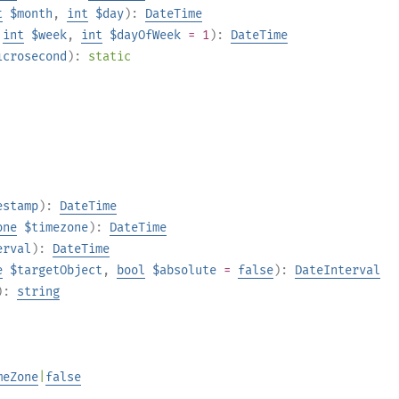
t
$month
,
int
$day
):
DateTime
,
int
$week
,
int
$dayOfWeek
= 1
):
DateTime
icrosecond
):
static
estamp
):
DateTime
one
$timezone
):
DateTime
erval
):
DateTime
e
$targetObject
,
bool
$absolute
=
false
):
DateInterval
):
string
meZone
|
false