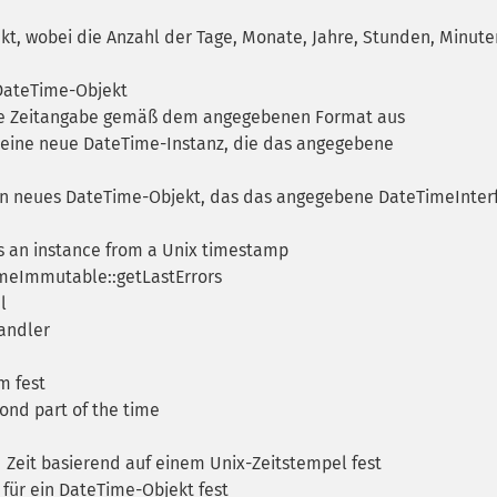
t, wobei die Anzahl der Tage, Monate, Jahre, Stunden, Minut
 DateTime-Objekt
e Zeitangabe gemäß dem angegebenen Format aus
 eine neue DateTime-Instanz, die das angegebene
in neues DateTime-Objekt, das das angegebene DateTimeInter
 an instance from a Unix timestamp
meImmutable::getLastErrors
l
andler
m fest
nd part of the time
Zeit basierend auf einem Unix-Zeitstempel fest
 für ein DateTime-Objekt fest