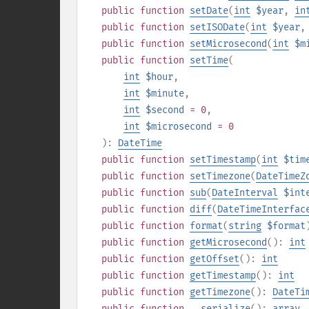
public
function
setDate
(
int
$year
,
in
public
function
setISODate
(
int
$year
public
function
setMicrosecond
(
int
$m
public
function
setTime
(
int
$hour
,
int
$minute
,
int
$second
= 0
,
int
$microsecond
= 0
):
DateTime
public
function
setTimestamp
(
int
$tim
public
function
setTimezone
(
DateTimeZ
public
function
sub
(
DateInterval
$int
public
function
diff
(
DateTimeInterfac
public
function
format
(
string
$format
public
function
getMicrosecond
():
int
public
function
getOffset
():
int
public
function
getTimestamp
():
int
public
function
getTimezone
():
DateTi
public
function
__serialize
():
array