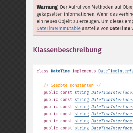
Warnung
Der Aufruf von Methoden auf Obje
gekapselten Informationen. Wenn das verhin
ein neues Objekt zu erzeugen. Um dieses emp
DateTimeImmutable
anstelle von
DateTime
v
Klassenbeschreibung
¶
class
DateTime
implements
DateTimeInterf
/* Geerbte Konstanten */
public
const
string
DateTimeInterface
public
const
string
DateTimeInterface
public
const
string
DateTimeInterface
public
const
string
DateTimeInterface
public
const
string
DateTimeInterface
public
const
string
DateTimeInterface