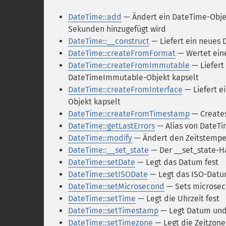
DateTime::add
— Ändert ein DateTime-Objek
Sekunden hinzugefügt wird
DateTime::__construct
— Liefert ein neues
DateTime::createFromFormat
— Wertet ein
DateTime::createFromImmutable
— Liefert
DateTimeImmutable-Objekt kapselt
DateTime::createFromInterface
— Liefert e
Objekt kapselt
DateTime::createFromTimestamp
— Creates
DateTime::getLastErrors
— Alias von DateTi
DateTime::modify
— Ändert den Zeitstempe
DateTime::__set_state
— Der __set_state-H
DateTime::setDate
— Legt das Datum fest
DateTime::setISODate
— Legt das ISO-Datu
DateTime::setMicrosecond
— Sets microseco
DateTime::setTime
— Legt die Uhrzeit fest
DateTime::setTimestamp
— Legt Datum und 
DateTime::setTimezone
— Legt die Zeitzone