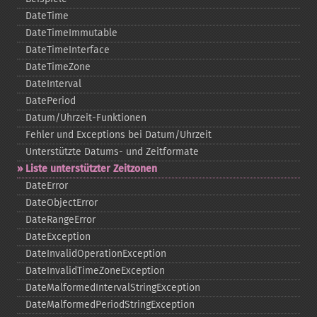
DateTime
DateTimeImmutable
DateTimeInterface
DateTimeZone
DateInterval
DatePeriod
Datum/Uhrzeit-​Funktionen
Fehler und Exceptions bei Datum/Uhrzeit
Unterstützte Datums-​ und Zeitformate
Liste unterstützter Zeitzonen
DateError
DateObjectError
DateRangeError
DateException
DateInvalidOperationException
DateInvalidTimeZoneException
DateMalformedIntervalStringException
DateMalformedPeriodStringException