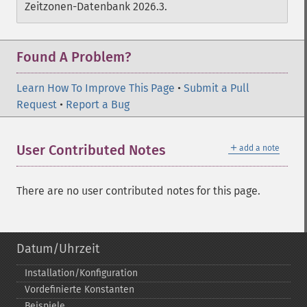
Zeitzonen-Datenbank 2026.3.
Found A Problem?
Learn How To Improve This Page
•
Submit a Pull
Request
•
Report a Bug
＋
User Contributed Notes
add a note
There are no user contributed notes for this page.
Datum/Uhrzeit
Installation/Konfiguration
Vordefinierte Konstanten
Beispiele