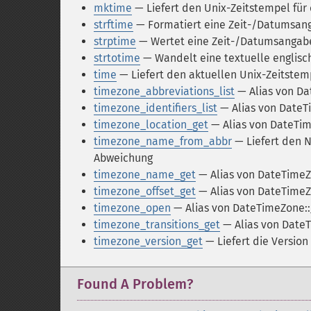
mktime
— Liefert den Unix-Zeitstempel für
strftime
— Formatiert eine Zeit-/Datumsa
strptime
— Wertet eine Zeit-/Datumsangabe 
strtotime
— Wandelt eine textuelle englisc
time
— Liefert den aktuellen Unix-Zeitstem
timezone_abbreviations_list
— Alias von Da
timezone_identifiers_list
— Alias von DateTi
timezone_location_get
— Alias von DateTim
timezone_name_from_abbr
— Liefert den 
Abweichung
timezone_name_get
— Alias von DateTime
timezone_offset_get
— Alias von DateTimeZ
timezone_open
— Alias von DateTimeZone::
timezone_transitions_get
— Alias von DateT
timezone_version_get
— Liefert die Versio
Found A Problem?