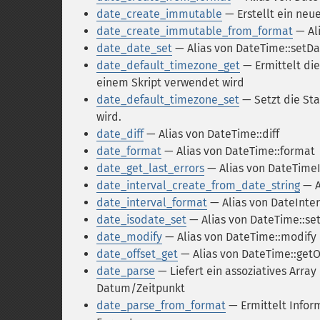
date_create_immutable
— Erstellt ein ne
date_create_immutable_from_format
— Al
date_date_set
— Alias von DateTime::setDa
date_default_timezone_get
— Ermittelt die
einem Skript verwendet wird
date_default_timezone_set
— Setzt die Sta
wird.
date_diff
— Alias von DateTime::diff
date_format
— Alias von DateTime::format
date_get_last_errors
— Alias von DateTime
date_interval_create_from_date_string
— A
date_interval_format
— Alias von DateInter
date_isodate_set
— Alias von DateTime::se
date_modify
— Alias von DateTime::modify
date_offset_get
— Alias von DateTime::getO
date_parse
— Liefert ein assoziatives Arra
Datum/Zeitpunkt
date_parse_from_format
— Ermittelt Info