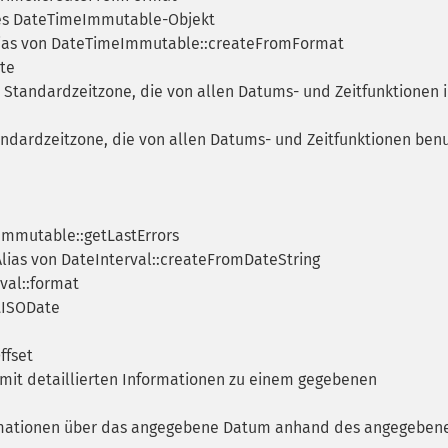
ues DateTimeImmutable-Objekt
ias von DateTimeImmutable::createFromFormat
te
 Standardzeitzone, die von allen Datums- und Zeitfunktionen 
ndardzeitzone, die von allen Datums- und Zeitfunktionen benu
Immutable::getLastErrors
lias von DateInterval::createFromDateString
val::format
tISODate
ffset
y mit detaillierten Informationen zu einem gegebenen
rmationen über das angegebene Datum anhand des angegeben