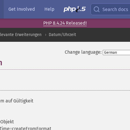
Get Involved
Help
Search docs
PHP 8.4.24 Released!
levante Erweiterungen
Datum/Uhrzeit
Change language:
n
¶
m auf Gültigkeit
-Objekt
eTime::createFromFormat