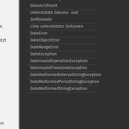
Datum/Uhrzeit
Unterstützte Datums-​ und
Zeitformate
in
Liste unterstützter Zeitzonen
DateError
tzt
DateObjectError
DateRangeError
DateException
DateInvalidOperationException
DateInvalidTimeZoneException
DateMalformedIntervalStringException
DateMalformedPeriodStringException
DateMalformedStringException
en