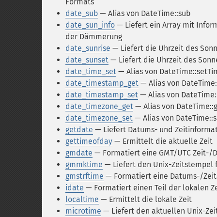
Formats
date_sub
— Alias von DateTime::sub
date_sun_info
— Liefert ein Array mit Inf
der Dämmerung
date_sunrise
— Liefert die Uhrzeit des So
date_sunset
— Liefert die Uhrzeit des Son
date_time_set
— Alias von DateTime::setTi
date_timestamp_get
— Alias von DateTime
date_timestamp_set
— Alias von DateTime
date_timezone_get
— Alias von DateTime::
date_timezone_set
— Alias von DateTime::
getdate
— Liefert Datums- und Zeitinforma
gettimeofday
— Ermittelt die aktuelle Zeit
gmdate
— Formatiert eine GMT/UTC Zeit-
gmmktime
— Liefert den Unix-Zeitstempel
gmstrftime
— Formatiert eine Datums-/Zei
idate
— Formatiert einen Teil der lokalen Z
localtime
— Ermittelt die lokale Zeit
microtime
— Liefert den aktuellen Unix-Ze