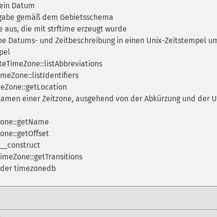
 ein Datum
ngabe gemäß dem Gebietsschema
aus, die mit strftime erzeugt wurde
he Datums- und Zeitbeschreibung in einen Unix-Zeitstempel u
pel
teTimeZone::listAbbreviations
meZone::listIdentifiers
eZone::getLocation
Namen einer Zeitzone, ausgehend von der Abkürzung und der U
Zone::getName
one::getOffset
__construct
imeZone::getTransitions
n der timezonedb