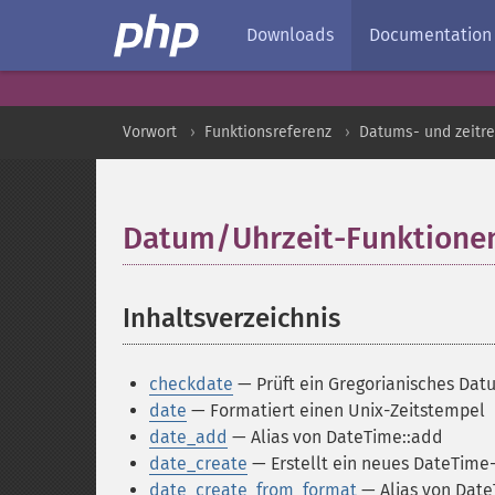
Downloads
Documentation
Vorwort
Funktionsreferenz
Datums- und zeitre
Datum/Uhrzeit-Funktione
Inhaltsverzeichnis
¶
checkdate
— Prüft ein Gregorianisches Datu
date
— Formatiert einen Unix-Zeitstempel
date_add
— Alias von DateTime::add
date_create
— Erstellt ein neues DateTime
date_create_from_format
— Alias von Dat