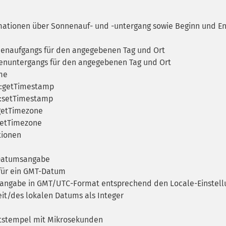
ormationen über Sonnenauf- und -untergang sowie Beginn und E
nnenaufgangs für den angegebenen Tag und Ort
nenuntergangs für den angegebenen Tag und Ort
me
::getTimestamp
::setTimestamp
getTimezone
setTimezone
tionen
/Datumsangabe
 für ein GMT-Datum
tangabe in GMT/UTC-Format entsprechend den Locale-Einstel
eit/des lokalen Datums als Integer
itstempel mit Mikrosekunden