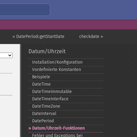
« DatePeriod::getStartDate
checkdate »
Datum/Uhrzeit
Installation/Konfiguration
Vordefinierte Konstanten
Beispiele
DateTime
DateTimeImmutable
DateTimeInterface
DateTimeZone
DateInterval
DatePeriod
Datum/Uhrzeit-​Funktionen
Fehler und Exceptions bei