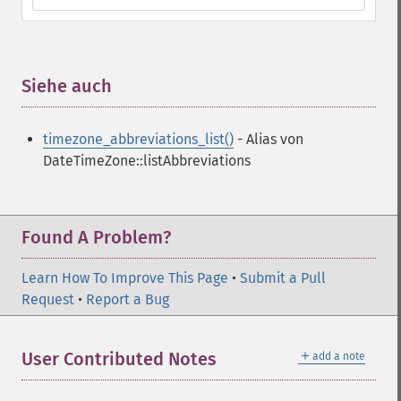
Siehe auch
¶
timezone_abbreviations_list()
- Alias von
DateTimeZone::listAbbreviations
Found A Problem?
Learn How To Improve This Page
•
Submit a Pull
Request
•
Report a Bug
＋
User Contributed Notes
add a note