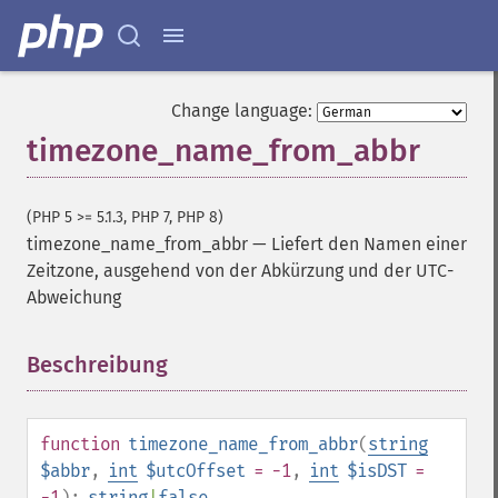
Change language:
timezone_name_from_abbr
(PHP 5 >= 5.1.3, PHP 7, PHP 8)
timezone_name_from_abbr
—
Liefert den Namen einer
Zeitzone, ausgehend von der Abkürzung und der UTC-
Abweichung
Beschreibung
¶
function
timezone_name_from_abbr
(
string
$abbr
,
int
$utcOffset
= -1
,
int
$isDST
=
-1
):
string
|
false