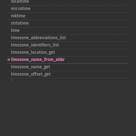
localtime
microtime
mktime
strtotime
time
timezone_​abbreviations_​list
timezone_​identifiers_​list
timezone_​location_​get
timezone_​name_​from_​abbr
timezone_​name_​get
timezone_​offset_​get
timezone_​open
timezone_​transitions_​get
timezone_​version_​get
Deprecated
date_​sunrise
date_​sunset
gmstrftime
strftime