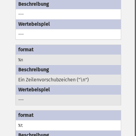
---
---
%n
Ein Zeilenvorschubzeichen ("\n")
---
%t