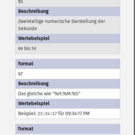
%S
Zweistellige numerische Darstellung der
Sekunde
bis
00
59
%T
Das gleiche wie "%H:%M:%S"
Beispiel:
für 09:34:17 PM
21:34:17