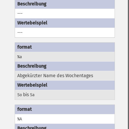
---
---
%a
Abgekürzter Name des Wochentages
bis
So
Sa
%A