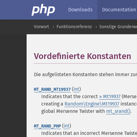
Downloads
Documentation
Vorwort
Funktionsreferenz
Sonstige Grunderw
Vordefinierte Konstanten
Die aufgelisteten Konstanten stehen immer zu
(
int
)
MT_RAND_MT19937
Indicates that the correct
» Mt19937
(Mersen
creating a
Random\Engine\Mt19937
instanc
global Mersenne Twister with
mt_srand()
.
(
int
)
MT_RAND_PHP
Indicates that an incorrect Mersenne Twist