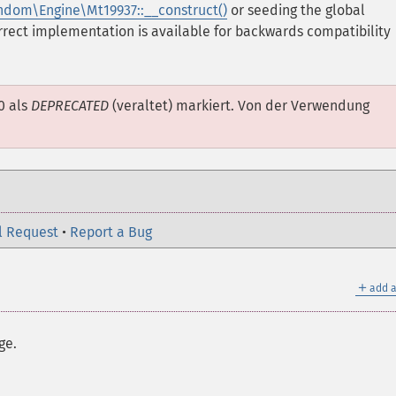
dom\Engine\Mt19937::__construct()
or seeding the global
rrect implementation is available for backwards compatibility
.0 als
DEPRECATED
(veraltet) markiert. Von der Verwendung
l Request
•
Report a Bug
＋
add a
ge.