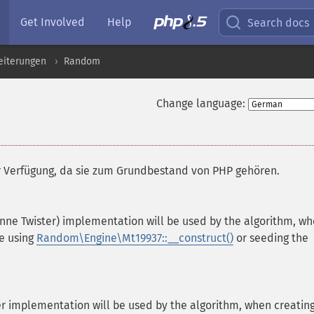
Get Involved
Help
Search docs
eiterungen
Random
Change language:
¶
r Verfügung, da sie zum Grundbestand von PHP gehören.
ne Twister) implementation will be used by the algorithm, w
e using
Random\Engine\Mt19937::__construct()
or seeding the
er implementation will be used by the algorithm, when creatin