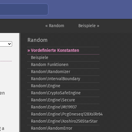
« Random
Beispiele »
Random
Vordefinierte Konstanten
Beispiele
Random Funktionen
Random\Randomizer
Random\IntervalBoundary
Random\Engine
hen
Random\CryptoSafeEngine
Random\Engine\Secure
Random\Engine\Mt19937
Random\Engine\PcgOneseq128XslRr64
Random\Engine\Xoshiro256StarStar
g a
Random\RandomError