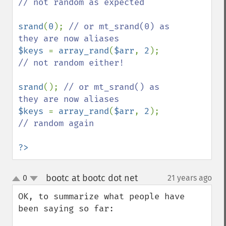
// not random as expected

srand
(
0
); 
// or mt_srand(0) as 
$keys 
= 
array_rand
(
$arr
, 
2
); 
// not random either!

srand
(); 
// or mt_srand() as 
$keys 
= 
array_rand
(
$arr
, 
2
); 
// random again

?>
bootc at bootc dot net
0
21 years ago
¶
up
down
OK, to summarize what people have 
been saying so far:
