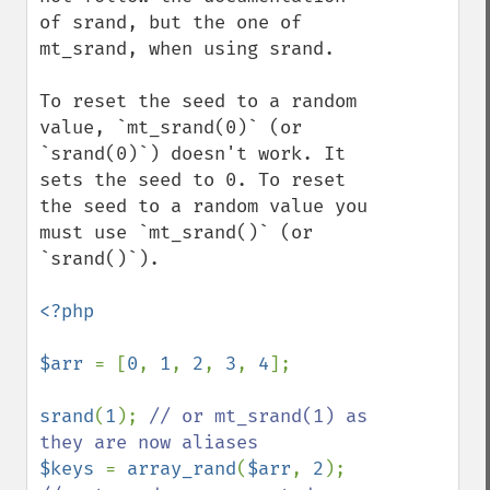
of srand, but the one of 
mt_srand, when using srand.

To reset the seed to a random 
value, `mt_srand(0)` (or 
`srand(0)`) doesn't work. It 
sets the seed to 0. To reset 
the seed to a random value you 
must use `mt_srand()` (or 
`srand()`).

<?php

$arr 
= [
0
, 
1
, 
2
, 
3
, 
4
];

srand
(
1
); 
// or mt_srand(1) as 
$keys 
= 
array_rand
(
$arr
, 
2
); 