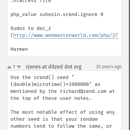
.htaccess file

php_value suhosin.srand.ignore 0 

Kudos to doc_z 
(
http://www.webmasterworld.com/php/377751
Harmen
rjones at ditzed dot org
1
25 years ago
¶
up
down
Use the srand() seed "
(double)microtime()*1000000" as 
mentioned by the richard@zend.com at 
the top of these user notes.

The most notable effect of using any 
other seed is that your random 
numbers tend to follow the same, or 