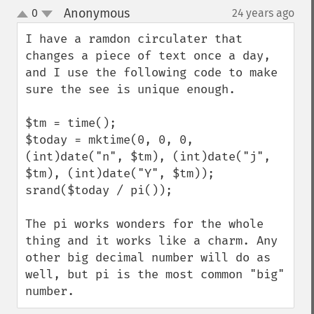
Anonymous
0
24 years ago
¶
up
down
I have a ramdon circulater that 
changes a piece of text once a day, 
and I use the following code to make 
sure the see is unique enough.

$tm = time();

$today = mktime(0, 0, 0, 
(int)date("n", $tm), (int)date("j", 
$tm), (int)date("Y", $tm));                                                   

srand($today / pi());

The pi works wonders for the whole 
thing and it works like a charm. Any 
other big decimal number will do as 
well, but pi is the most common "big" 
number.