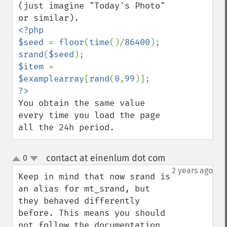
(just imagine "Today's Photo" 
<?php

$seed 
= 
floor
(
time
()/
86400
srand
(
$seed
$item 
= 
$examplearray
[
rand
(
0
,
99
You obtain the same value 
every time you load the page 
all the 24h period.
contact at einenlum dot com
0
¶
up
down
2 years ago
Keep in mind that now srand is 
an alias for mt_srand, but 
they behaved differently 
before. This means you should 
not follow the documentation 