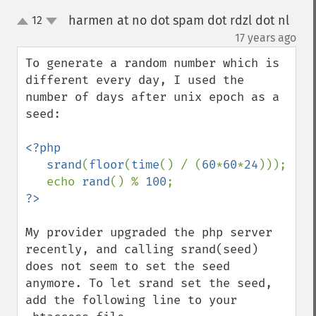
harmen at no dot spam dot rdzl dot nl
12
up
down
¶
17 years ago
To generate a random number which is 
different every day, I used the 
number of days after unix epoch as a 
seed:

<?php  

   srand
(
floor
(
time
() / (
60
*
60
*
24
)));

   echo 
rand
() % 
100
My provider upgraded the php server 
recently, and calling srand(seed) 
does not seem to set the seed 
anymore. To let srand set the seed, 
add the following line to your 