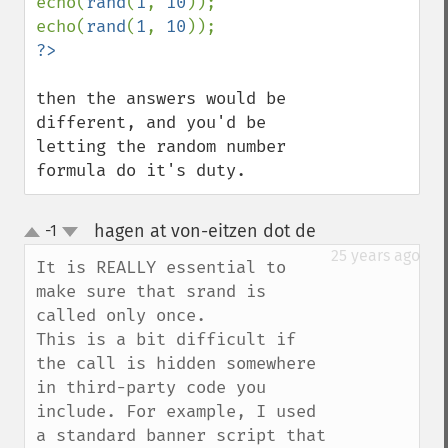
echo(
rand
(
1
, 
10
));

echo(
rand
(
1
, 
10
then the answers would be 
different, and you'd be 
letting the random number 
formula do it's duty.
hagen at von-eitzen dot de
-1
¶
up
down
25 years ago
It is REALLY essential to 
make sure that srand is 
called only once.

This is a bit difficult if 
the call is hidden somewhere 
in third-party code you 
include. For example, I used 
a standard banner script that 