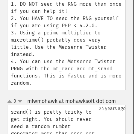
1. DO NOT seed the RNG more than once 
if you can help it!

2. You HAVE TO seed the RNG yourself 
if you are using PHP < 4.2.0.

3. Using a prime multiplier to 
microtime() probably does very 
little. Use the Mersenne Twister 
instead.

4. You can use the Mersenne Twister 
PRNG with the mt_rand and mt_srand 
functions. This is faster and is more 
random.
mlwmohawk at mohawksoft dot com
0
¶
up
down
24 years ago
srand() is pretty tricky to 
get right. You should never 
seed a random number 
generator more than once per 