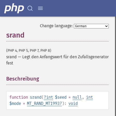
Change language:
srand
(PHP 4, PHP 5, PHP 7, PHP 8)
srand
—
Legt den Anfangswert für den Zufallsgenerator
fest
Beschreibung
¶
function
srand
(
?
int
$seed
=
null
,
int
$mode
=
MT_RAND_MT19937
):
void