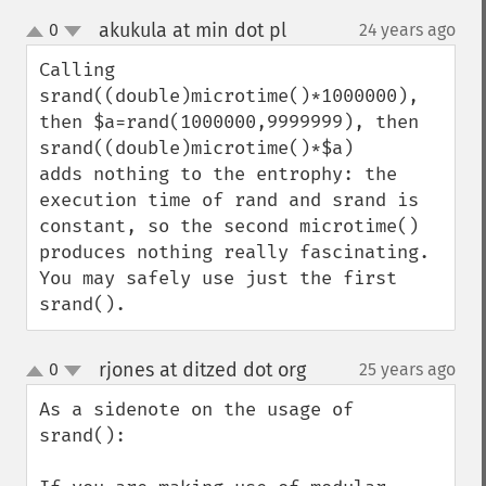
akukula at min dot pl
0
24 years ago
¶
up
down
Calling 
srand((double)microtime()*1000000),

then $a=rand(1000000,9999999), then 
srand((double)microtime()*$a)

adds nothing to the entrophy: the 
execution time of rand and srand is

constant, so the second microtime() 
produces nothing really fascinating. 
You may safely use just the first 
srand().
rjones at ditzed dot org
0
25 years ago
¶
up
down
As a sidenote on the usage of 
srand():
