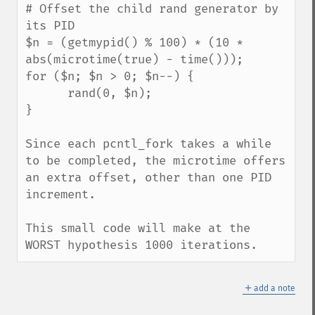
# Offset the child rand generator by 
its PID

$n = (getmypid() % 100) * (10 * 
abs(microtime(true) - time()));

for ($n; $n > 0; $n--) {

      rand(0, $n);

}

Since each pcntl_fork takes a while 
to be completed, the microtime offers 
an extra offset, other than one PID 
increment.

This small code will make at the 
WORST hypothesis 1000 iterations.
＋
add a note