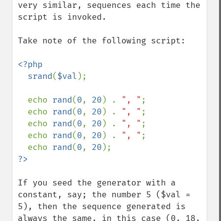
very similar, sequences each time the 
script is invoked.

Take note of the following script:

<?php

  srand
(
$val
);

  echo 
rand
(
0
, 
20
) . 
", "
;

  echo 
rand
(
0
, 
20
) . 
", "
;

  echo 
rand
(
0
, 
20
) . 
", "
;

  echo 
rand
(
0
, 
20
) . 
", "
;

  echo 
rand
(
0
, 
20
If you seed the generator with a 
constant, say; the number 5 ($val = 
5), then the sequence generated is 
always the same, in this case (0, 18, 