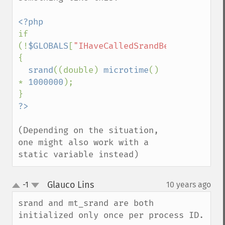
if 
(!
$GLOBALS
[
"IHaveCalledSrandBefore"
]++) 
{ 

srand
((double) 
microtime
() 
* 
1000000
);

(Depending on the situation, 
one might also work with a 
static variable instead)
Glauco Lins
-1
10 years ago
¶
up
down
srand and mt_srand are both 
initialized only once per process ID.
