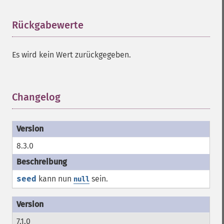
Rückgabewerte
¶
Es wird kein Wert zurückgegeben.
Changelog
¶
8.3.0
seed
kann nun
sein.
null
7.1.0