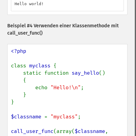
Hello world!
Beispiel #4 Verwenden einer Klassenmethode mit
call_user_func()
<?php

class 
myclass 
{

    static function 
say_hello
()

    {

        echo 
"Hello!\n"
;

    }

}

$classname 
= 
"myclass"
;

call_user_func
(array(
$classname
, 