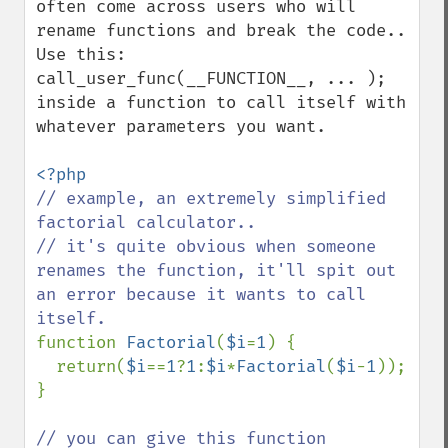
often come across users who will 
rename functions and break the code..

Use this: 
call_user_func(__FUNCTION__, ... ); 
inside a function to call itself with 
whatever parameters you want.

// example, an extremely simplified 
factorial calculator..

// it's quite obvious when someone 
renames the function, it'll spit out 
an error because it wants to call 
function 
Factorial
(
$i
=
1
) {

  return(
$i
==
1
?
1
:
$i
*
Factorial
(
$i
-
1
));

}

// you can give this function 