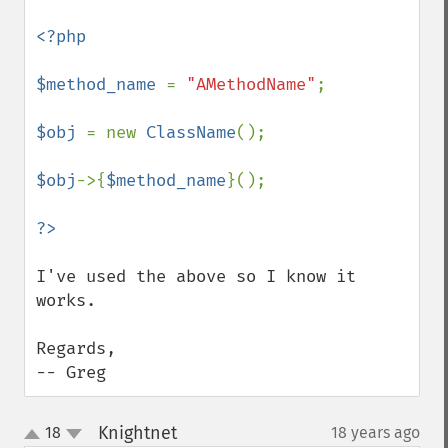
<?php

$method_name 
= 
"AMethodName"
;

$obj 
= new 
ClassName
();

$obj
->{
$method_name
}();

I've used the above so I know it 
works.

Regards,

-- Greg
Knightnet
18
18 years ago
¶
up