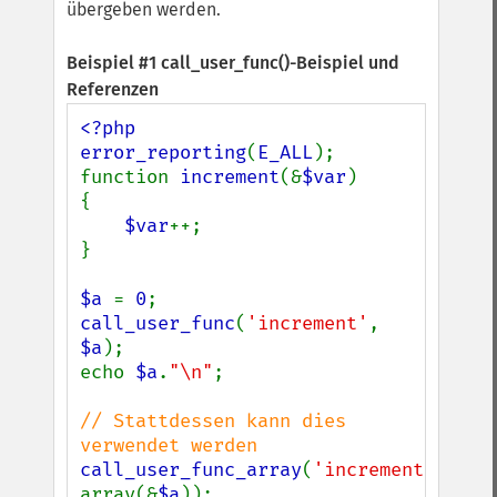
übergeben werden.
Beispiel #1
call_user_func()
-Beispiel und
Referenzen
<?php

error_reporting
(
E_ALL
);

function 
increment
(&
$var
)

{

$var
++;

}

$a 
= 
0
call_user_func
(
'increment'
, 
$a
);

echo 
$a
.
"\n"
;

// Stattdessen kann dies 
call_user_func_array
(
'increment'
, 
array(&
$a
));
