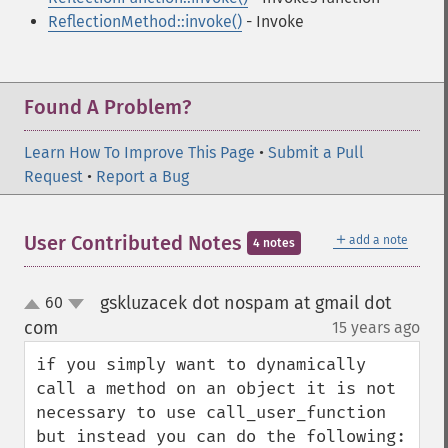
ReflectionMethod::invoke()
- Invoke
Found A Problem?
Learn How To Improve This Page
•
Submit a Pull
Request
•
Report a Bug
＋
User Contributed Notes
add a note
4 notes
gskluzacek dot nospam at gmail dot
60
up
down
com
15 years ago
¶
if you simply want to dynamically 
call a method on an object it is not 
necessary to use call_user_function 
but instead you can do the following:
