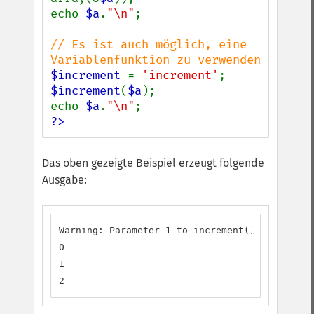
echo 
$a
.
"\n"
;

// Es ist auch möglich, eine 
$increment 
= 
'increment'
$increment
(
$a
);

echo 
$a
.
"\n"
?>
Das oben gezeigte Beispiel erzeugt folgende
Ausgabe:
Warning: Parameter 1 to increment() expected t
0

1

2