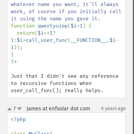
whatever name you want, it'll always 
work, of course if you initially call 
function 
qwertyuiop
(
$i
=
1
) {

  return(
$i
==
1
?
1
:
$i
*
call_user_func
(
__FUNCTION__
,
$i
-
1
));

Just that I didn't see any reference 
to recursive functions when 
user_call_func(); really helps.
James at enfsolar dot com
7
6 years ago
¶
up
down
<?php

class 
MyClass
{
