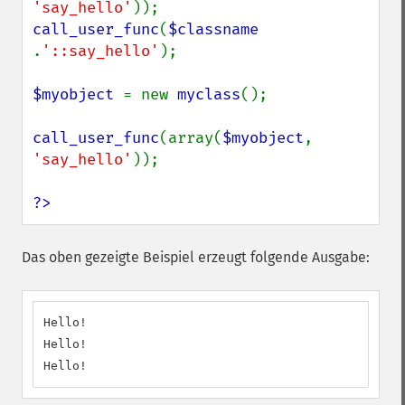
'say_hello'
call_user_func
(
$classname 
.
'::say_hello'
);

$myobject 
= new 
myclass
();

call_user_func
(array(
$myobject
, 
'say_hello'
));

?>
Das oben gezeigte Beispiel erzeugt folgende Ausgabe:
Hello!

Hello!

Hello!