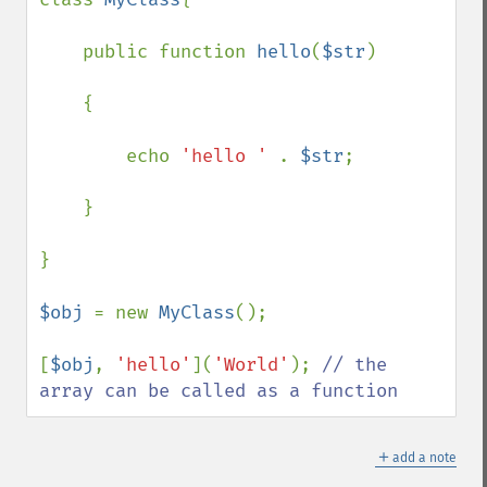
    public function 
hello
(
$str
)

    {

        echo 
'hello ' 
. 
$str
;

    }

}

$obj 
= new 
MyClass
();

[
$obj
, 
'hello'
](
'World'
); 
// the 
array can be called as a function
＋
add a note