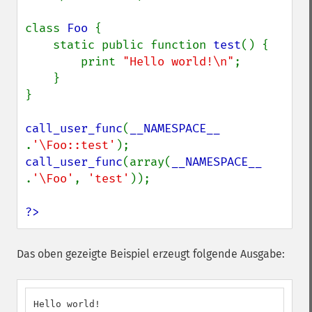
class 
Foo 
{

    static public function 
test
() {

        print 
"Hello world!\n"
;

    }

}

call_user_func
(
__NAMESPACE__ 
.
'\Foo::test'
call_user_func
(array(
__NAMESPACE__ 
.
'\Foo'
, 
'test'
));

?>
Das oben gezeigte Beispiel erzeugt folgende Ausgabe:
Hello world!
