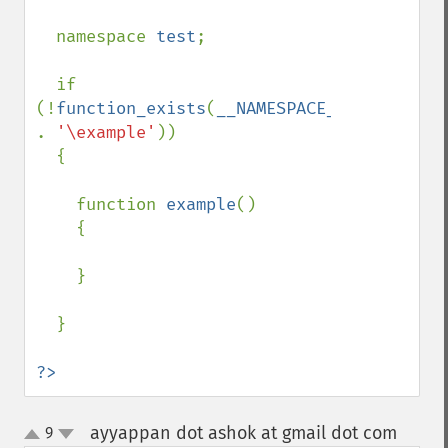
namespace 
test
;

  if 
(!
function_exists
(
__NAMESPACE__ 
. 
'\example'
))

  {

    function 
example
()

    {

    }

  }

?>
ayyappan dot ashok at gmail dot com
9
¶
up