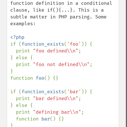
function definition in a conditional 
clause, like if(){...}. This is a 
subtle matter in PHP parsing. Some 
examples:

if (
function_exists
(
'foo'
)) {

  print 
"foo defined\\n"
;

} else {

  print 
"foo not defined\\n"
;

}

function 
foo
() {}

if (
function_exists
(
'bar'
)) {

  print 
"bar defined\\n"
;

} else {

  print 
"defining bar\\n"
;

  function 
bar
() {}

}
