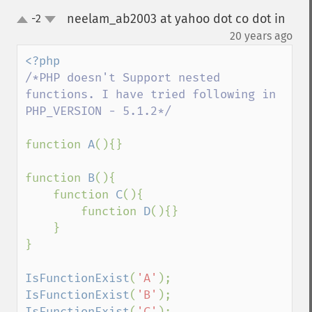
neelam_ab2003 at yahoo dot co dot in
-2
up
down
¶
20 years ago
/*PHP doesn't Support nested 
functions. I have tried following in 
PHP_VERSION - 5.1.2*/

function 
A
(){}

function 
B
(){

    function 
C
(){

        function 
D
(){}

    }

}

IsFunctionExist
(
'A'
IsFunctionExist
(
'B'
IsFunctionExist
(
'C'