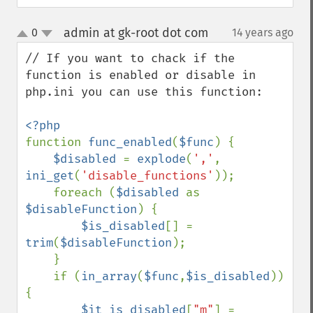
admin at gk-root dot com
0
14 years ago
¶
up
down
// If you want to chack if the 
function is enabled or disable in 
php.ini you can use this function:

function 
func_enabled
(
$func
) {

$disabled 
= 
explode
(
','
, 
ini_get
(
'disable_functions'
));

    foreach (
$disabled 
as 
$disableFunction
) {

$is_disabled
[] = 
trim
(
$disableFunction
);

    }

    if (
in_array
(
$func
,
$is_disabled
)) 
{

$it_is_disabled
[
"m"
] = 