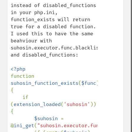
instead of disabled_functions 
in your php.ini, 
function_exists will return 
true for a disabled function. 
I used this to have the same 
beahviour with 
suhosin.executor.func.blacklist 
and disabled_functions:

function 
suhosin_function_exists
(
$func
) 
{

    if 
(
extension_loaded
(
'suhosin'
)) 
{

$suhosin 
= 
@
ini_get
(
"suhosin.executor.func.blacklist