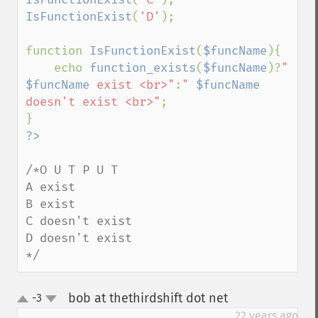
IsFunctionExist
(
'D'
);

function 
IsFunctionExist
(
$funcName
){

    echo 
function_exists
(
$funcName
)?
" 
$funcName
 exist <br>"
:
" 
$funcName
doesn't exist <br>"
;

/*O U T P U T

A exist 

B exist 

C doesn't exist 

D doesn't exist 

*/
bob at thethirdshift dot net
-3
¶
up
down
22 years ago