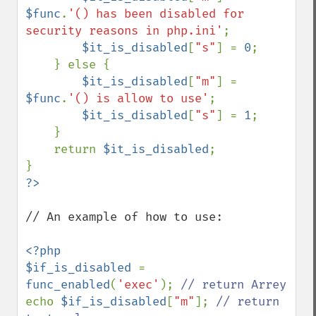
$func
.
'() has been disabled for 
security reasons in php.ini'
;

$it_is_disabled
[
"s"
] = 
0
;

    } else {

$it_is_disabled
[
"m"
] = 
$func
.
'() is allow to use'
;

$it_is_disabled
[
"s"
] = 
1
;

    }

    return 
$it_is_disabled
;

// An example of how to use:

<?php

$if_is_disabled 
= 
func_enabled
(
'exec'
); 
echo 
$if_is_disabled
[
"m"
]; 
// return 