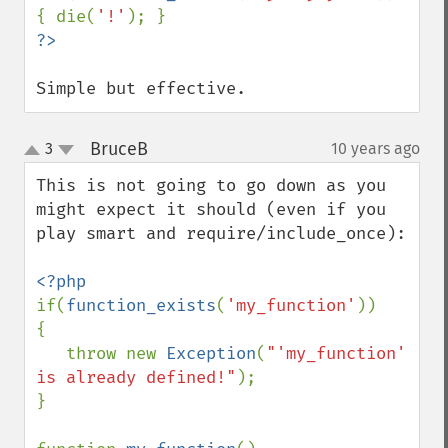
{ die(
'!'
Simple but effective.
BruceB
3
10 years ago
¶
up
down
This is not going to go down as you 
might expect it should (even if you 
play smart and require/include_once):

if(
function_exists
(
'my_function'
))

{

   throw new 
Exception
(
"'my_function' 
is already defined!"
);

}
