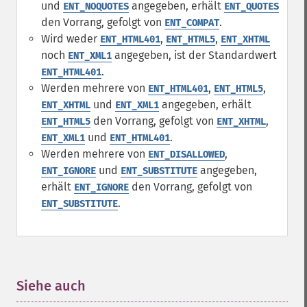
und
angegeben, erhält
ENT_NOQUOTES
ENT_QUOTES
den Vorrang, gefolgt von
.
ENT_COMPAT
Wird weder
,
,
ENT_HTML401
ENT_HTML5
ENT_XHTML
noch
angegeben, ist der Standardwert
ENT_XML1
.
ENT_HTML401
Werden mehrere von
,
,
ENT_HTML401
ENT_HTML5
und
angegeben, erhält
ENT_XHTML
ENT_XML1
den Vorrang, gefolgt von
,
ENT_HTML5
ENT_XHTML
und
.
ENT_XML1
ENT_HTML401
Werden mehrere von
,
ENT_DISALLOWED
und
angegeben,
ENT_IGNORE
ENT_SUBSTITUTE
erhält
den Vorrang, gefolgt von
ENT_IGNORE
.
ENT_SUBSTITUTE
Siehe auch
¶