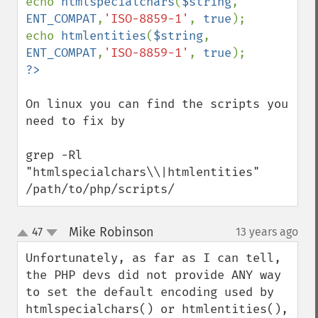
echo 
htmlspecialchars
(
$string
, 
ENT_COMPAT
,
'ISO-8859-1'
, 
true
);

echo 
htmlentities
(
$string
, 
ENT_COMPAT
,
'ISO-8859-1'
, 
true
?>
On linux you can find the scripts you 
need to fix by

grep -Rl 
"htmlspecialchars\\|htmlentities" 
/path/to/php/scripts/
Mike Robinson
47
13 years ago
¶
up
down
Unfortunately, as far as I can tell, 
the PHP devs did not provide ANY way 
to set the default encoding used by 
htmlspecialchars() or htmlentities(), 