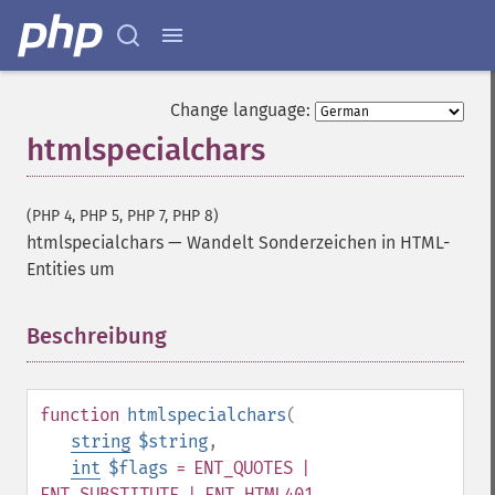
Change language:
htmlspecialchars
(PHP 4, PHP 5, PHP 7, PHP 8)
htmlspecialchars
—
Wandelt Sonderzeichen in HTML-
Entities um
Beschreibung
¶
function
htmlspecialchars
(
string
$string
,
int
$flags
= ENT_QUOTES |
ENT_SUBSTITUTE | ENT_HTML401
,