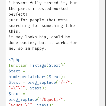
i havent fully tested it, but 
the parts i tested worked 
perfect!

just for people that were 
searching for something like 
this,

it may looks big, could be 
done easier, but it works for 
me, so im happy.

function 
fixtags
(
$text
$text 
= 
htmlspecialchars
(
$text
$text 
= 
preg_replace
(
"/=/"
, 
"=\"\""
, 
$text
$text 
= 
preg_replace
(
"/&quot;/"
, 
"&quot;\""
, 
$text