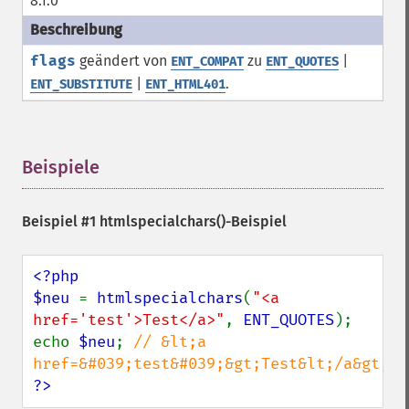
8.1.0
flags
geändert von
zu
|
ENT_COMPAT
ENT_QUOTES
|
.
ENT_SUBSTITUTE
ENT_HTML401
Beispiele
¶
Beispiel #1
htmlspecialchars()
-Beispiel
<?php

$neu 
= 
htmlspecialchars
(
"<a 
href='test'>Test</a>"
, 
ENT_QUOTES
);

echo 
$neu
; 
// &lt;a 
?>