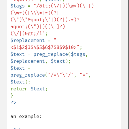
$tags 
= 
"/&lt;(\/|)(\w*)(\ |)
(\w*)([\\\=]*)(?|
(\")\"&quot;\"|)(?|(.*)?
&quot;(\")|)([\ ]?)
(\/|)&gt;/i"
$replacement 
= 
"
<$1$2$3$4$5$6$7$8$9$10>"
$text 
= 
preg_replace
(
$tags
, 
$replacement
, 
$text
$text 
= 
preg_replace
(
"/=\"\"/"
, 
"="
, 
$text
);

return 
$text
;

an example:
