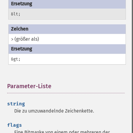
&lt;
(größer als)
>
&gt;
Parameter-Liste
¶
string
Die zu umzuwandelnde Zeichenkette.
flags
Eine Bitmaske von einem oder mehreren der