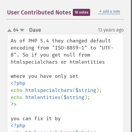
＋
User Contributed Notes
add a note
18 notes
Dave
64
13 years ago
¶
up
down
As of PHP 5.4 they changed default 
encoding from "ISO-8859-1" to "UTF-
8". So if you get null from 
htmlspecialchars or htmlentities

echo 
htmlspecialchars
(
$string
);

echo 
htmlentities
(
$string