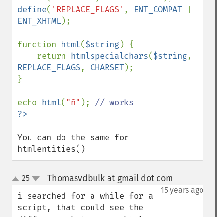
define
(
'REPLACE_FLAGS'
, 
ENT_COMPAT 
| 
ENT_XHTML
);

function 
html
(
$string
) {

    return 
htmlspecialchars
(
$string
, 
REPLACE_FLAGS
, 
CHARSET
);

}

echo 
html
(
"ñ"
); 
You can do the same for 
htmlentities()
Thomasvdbulk at gmail dot com
25
¶
up
down
15 years ago
i searched for a while for a 
script, that could see the 