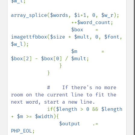
$w_l
;

array_splice
(
$words
, 
$i
+
1
, 
0
, 
$w_r
);

                    ++
$word_count
;

$box    
=    
imagettfbbox
(
$size 
* 
$mult
, 
0
, 
$font
, 
$w_l
);

$m        
=    
$box
[
2
] - 
$box
[
0
] / 
$mult
;

                }

            }

#    If there's no more 
room on the current line to fit the 
next word, start a new line.

if(
$length 
> 
0 
&& 
$length 
+ 
$m 
>= 
$width
){

$output    
.=    
PHP_EOL
;
