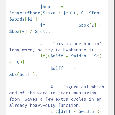
$box    
=    
imagettfbbox
(
$size 
* 
$mult
, 
0
, 
$font
, 
$words
[
$i
]);

$m        
=    
$box
[
2
] - 
$box
[
0
] / 
$mult
;

#    This is one honkin' 
long word, so try to hyphenate it.

if((
$diff 
= 
$width 
- 
$m
) 
<= 
0
){

$diff    
=    
abs
(
$diff
);

#    Figure out which 
end of the word to start measuring 
from. Saves a few extra cycles in an 
already heavy-duty function.

if(
$diff 
- 
$width 
<= 