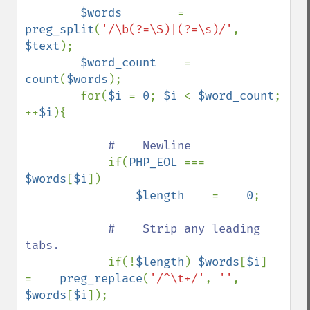
$words        
=    
preg_split
(
'/\b(?=\S)|(?=\s)/'
, 
$text
);

$word_count    
=    
count
(
$words
);

        for(
$i 
= 
0
; 
$i 
< 
$word_count
; 
++
$i
){

#    Newline

if(
PHP_EOL 
=== 
$words
[
$i
])

$length    
=    
0
;

#    Strip any leading 
tabs.

if(!
$length
) 
$words
[
$i
]    
=    
preg_replace
(
'/^\t+/'
, 
''
, 
$words
[
$i
]);
