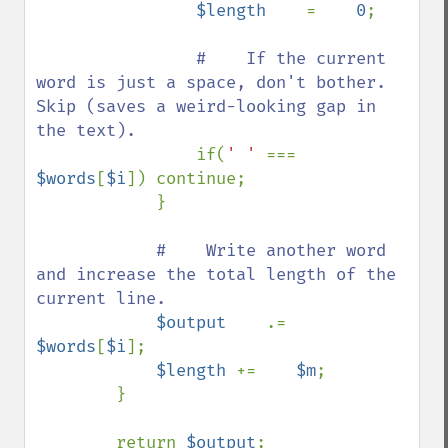
$length    
=    
0
;

#    If the current 
word is just a space, don't bother. 
Skip (saves a weird-looking gap in 
the text).

if(
' ' 
=== 
$words
[
$i
]) continue;

            }

#    Write another word 
and increase the total length of the 
current line.

$output    
.=    
$words
[
$i
];

$length 
+=    
$m
;

        }

        return 
$output
;
