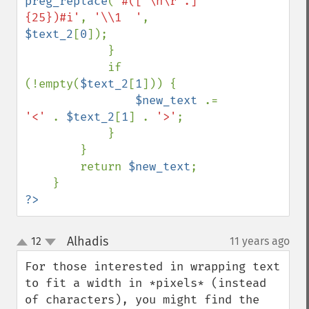
preg_replace
(
'#([^\n\r .]
{25})#i'
, 
'\\1  '
, 
$text_2
[
0
]);

            }

            if 
(!empty(
$text_2
[
1
])) {

$new_text 
.= 
'<' 
. 
$text_2
[
1
] . 
'>'
;    

            }

        }

        return 
$new_text
;

?>
Alhadis
12
11 years ago
¶
up
down
For those interested in wrapping text 
to fit a width in *pixels* (instead 
of characters), you might find the 