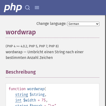
Change language:
wordwrap
(PHP 4 >= 4.0.2, PHP 5, PHP 7, PHP 8)
wordwrap
—
Umbricht einen String nach einer
bestimmten Anzahl Zeichen
Beschreibung
¶
function
wordwrap
(
string
$string
,
int
$width
= 75
,
string
$break
= "\n"
,