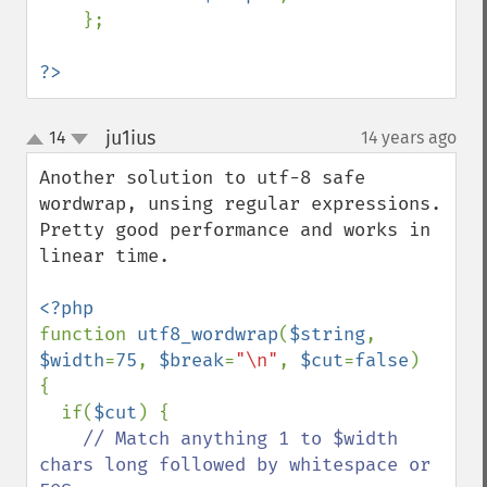
    };

?>
ju1ius
14
14 years ago
¶
up
down
Another solution to utf-8 safe 
wordwrap, unsing regular expressions.

Pretty good performance and works in 
linear time.

function 
utf8_wordwrap
(
$string
, 
$width
=
75
, 
$break
=
"\n"
, 
$cut
=
false
)

{

  if(
$cut
) {

// Match anything 1 to $width 
chars long followed by whitespace or 