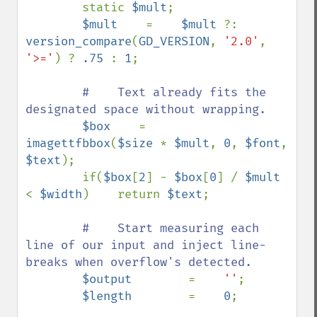
static 
$mult
;

$mult    
=    
$mult 
?: 
version_compare
(
GD_VERSION
, 
'2.0'
, 
'>='
) ? 
.75 
: 
1
;

#    Text already fits the 
designated space without wrapping.

$box    
=    
imagettfbbox
(
$size 
* 
$mult
, 
0
, 
$font
, 
$text
);

        if(
$box
[
2
] - 
$box
[
0
] / 
$mult 
< 
$width
)    return 
$text
;

#    Start measuring each 
line of our input and inject line-
breaks when overflow's detected.

$output        
=    
''
;

$length        
=    
0
;
