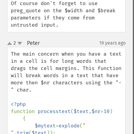
Of course don't forget to use 
preg_quote on the $width and $break 
parameters if they come from 
untrusted input.
Peter
2
19 years ago
¶
up
down
The main concern when you have a text 
in a cell is for long words that 
drags the cell margins. This function 
will break words in a text that have 
more then $nr characters using the "-
" char.

function 
processtext
(
$text
,
$nr
=
10
)

    {

$mytext
=
explode
(
" 
"
,
trim
(
$text
));
