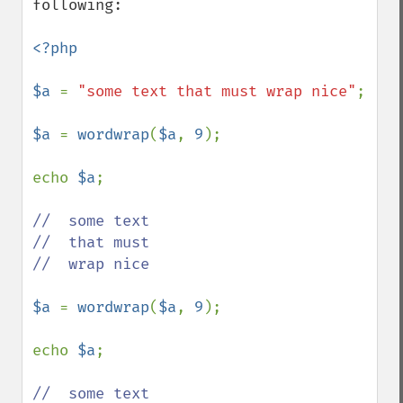
following:

<?php

$a 
= 
"some text that must wrap nice"
;

$a 
= 
wordwrap
(
$a
, 
9
);

echo 
$a
;

//  some text

//  that must

//  wrap nice

$a 
= 
wordwrap
(
$a
, 
9
);

echo 
$a
;

//  some text
