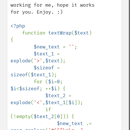
working for me, hope it works 
for you. Enjoy. :)

<?php

function 
textWrap
(
$text
) 
{

$new_text 
= 
''
;

$text_1 
= 
explode
(
'>'
,
$text
);

$sizeof 
= 
sizeof
(
$text_1
);

        for (
$i
=
0
; 
$i
<
$sizeof
; ++
$i
) {

$text_2 
= 
explode
(
'<'
,
$text_1
[
$i
]);

            if 
(!empty(
$text_2
[
0
])) {

$new_text 
.= 