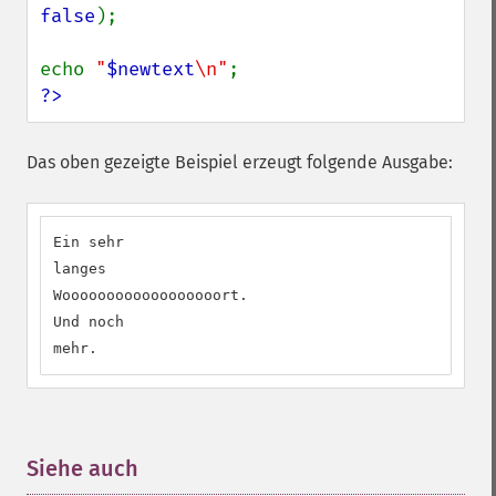
false
);

echo 
"
$newtext
\n"
?>
Das oben gezeigte Beispiel erzeugt folgende Ausgabe:
Ein sehr

langes

Woooooooooooooooooort.

Und noch

mehr.
Siehe auch
¶