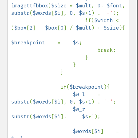
imagettfbbox
(
$size 
* 
$mult
, 
0
, 
$font
, 
substr
(
$words
[
$i
], 
0
, 
$s
+
1
) . 
'-'
);

                        if(
$width 
< 
(
$box
[
2
] - 
$box
[
0
] / 
$mult
) + 
$size
){

$breakpoint    
=    
$s
;

                            break;

                        }

                    }

                }

                if(
$breakpoint
){

$w_l    
=    
substr
(
$words
[
$i
], 
0
, 
$s
+
1
) . 
'-'
;

$w_r    
=    
substr
(
$words
[
$i
],     
$s
+
1
);

$words
[
$i
]    =    