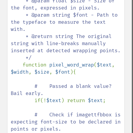
     * @param float $size - Size of 
the font, expressed in pixels.

     * @param string $font - Path to 
the typeface to measure the text 
with.

     * @return string The original 
string with line-breaks manually 
inserted at detected wrapping points.

     */

function 
pixel_word_wrap
(
$text
, 
$width
, 
$size
, 
$font
){

#    Passed a blank value? 
Bail early.

if(!
$text
) return 
$text
;

#    Check if imagettfbbox is 
expecting font-size to be declared in 
points or pixels.
