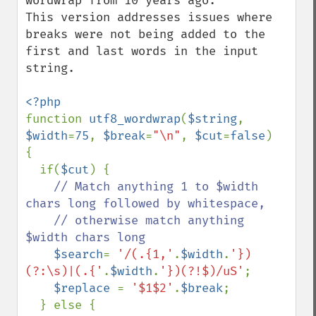
wordwrap from 10 years ago. 

This version addresses issues where 
breaks were not being added to the 
first and last words in the input 
string.

function 
utf8_wordwrap
(
$string
, 
$width
=
75
, 
$break
=
"\n"
, 
$cut
=
false
)

{

  if(
$cut
) {

// Match anything 1 to $width 
chars long followed by whitespace,

    // otherwise match anything 
$width chars long

$search
= 
'/(.{1,'
.
$width
.
'})
(?:\s)|(.{'
.
$width
.
'})(?!$)/uS'
;

$replace 
= 
'$1$2'
.
$break
;

  } else {
