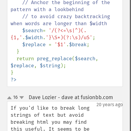
// Anchor the beginning of the 
pattern with a lookbehind

    // to avoid crazy backtracking 
when words are longer than $width

$search
= 
'/(?<=\s|^)(.
{1,'
.
$width
.
'}\S*)(?:\s)/uS'
;

$replace 
= 
'$1'
.
$break
;

  }

  return 
preg_replace
(
$search
, 
$replace
, 
$string
);

?>
Dave Lozier - dave at fusionbb.com
16
¶
up
down
20 years ago
If you'd like to break long 
strings of text but avoid 
breaking html you may find 
this useful. It seems to be 