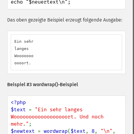
echo "$neuertext\n";
Das oben gezeigte Beispiel erzeugt folgende Ausgabe:
Ein sehr

langes

Wooooooo

oooort.
Beispiel #3
wordwrap()
-Beispiel
<?php

$text 
= 
"Ein sehr langes 
Woooooooooooooooooort. Und noch 
mehr."
$newtext 
= 
wordwrap
(
$text
, 
8
, 
"\n"
, 