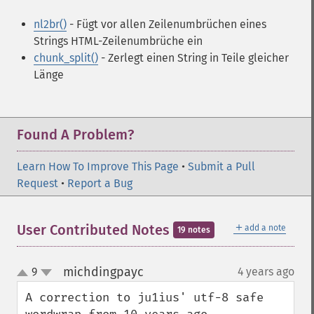
nl2br()
- Fügt vor allen Zeilenumbrüchen eines
Strings HTML-Zeilenumbrüche ein
chunk_split()
- Zerlegt einen String in Teile gleicher
Länge
Found A Problem?
Learn How To Improve This Page
•
Submit a Pull
Request
•
Report a Bug
＋
User Contributed Notes
add a note
19 notes
michdingpayc
9
4 years ago
¶
up
down
A correction to ju1ius' utf-8 safe 