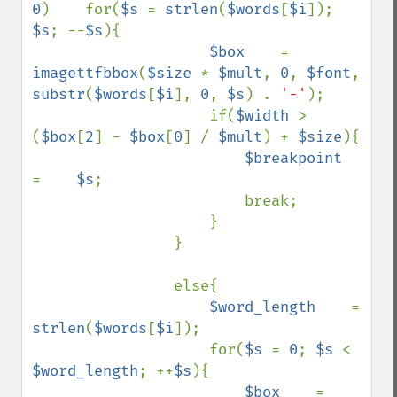
0
)    for(
$s 
= 
strlen
(
$words
[
$i
]); 
$s
; --
$s
){

$box    
=    
imagettfbbox
(
$size 
* 
$mult
, 
0
, 
$font
, 
substr
(
$words
[
$i
], 
0
, 
$s
) . 
'-'
);

                    if(
$width 
> 
(
$box
[
2
] - 
$box
[
0
] / 
$mult
) + 
$size
){

$breakpoint    
=    
$s
;

                        break;

                    }

                }

                else{

$word_length    
=    
strlen
(
$words
[
$i
]);

                    for(
$s 
= 
0
; 
$s 
< 
$word_length
; ++
$s
){

$box    
=    