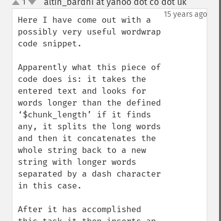
altin_bardhi at yahoo dot co dot uk
1
¶
up
down
15 years ago
Here I have come out with a 
possibly very useful wordwrap 
code snippet.

Apparently what this piece of 
code does is: it takes the 
entered text and looks for 
words longer than the defined 
‘$chunk_length’ if it finds 
any, it splits the long words 
and then it concatenates the 
whole string back to a new 
string with longer words 
separated by a dash character 
in this case.

After it has accomplished 