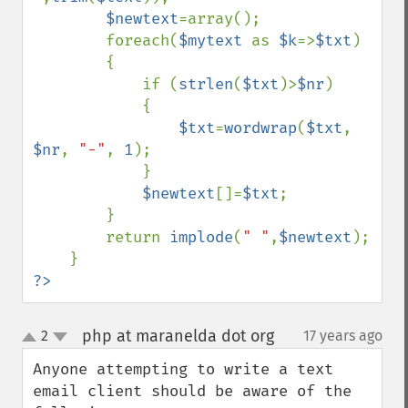
$newtext
=array();

        foreach(
$mytext 
as 
$k
=>
$txt
)

        {

            if (
strlen
(
$txt
)>
$nr
)

            {

$txt
=
wordwrap
(
$txt
, 
$nr
, 
"-"
, 
1
);

            }

$newtext
[]=
$txt
;

        }

        return 
implode
(
" "
,
$newtext
);

?>
php at maranelda dot org
2
17 years ago
¶
up
down
Anyone attempting to write a text 
email client should be aware of the 