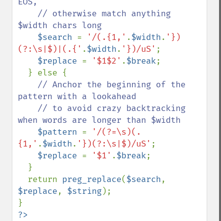
EOS,

    // otherwise match anything 
$width chars long

$search 
= 
'/(.{1,'
.
$width
.
'})
(?:\s|$)|(.{'
.
$width
.
'})/uS'
;

$replace 
= 
'$1$2'
.
$break
;

  } else {

// Anchor the beginning of the 
pattern with a lookahead

    // to avoid crazy backtracking 
when words are longer than $width

$pattern 
= 
'/(?=\s)(.
{1,'
.
$width
.
'})(?:\s|$)/uS'
;

$replace 
= 
'$1'
.
$break
;

  }

  return 
preg_replace
(
$search
, 
$replace
, 
$string
);
