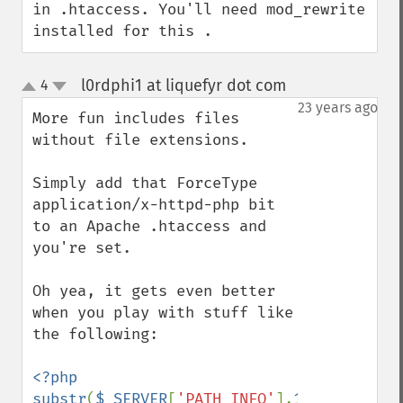
in .htaccess. You'll need mod_rewrite 
installed for this .
l0rdphi1 at liquefyr dot com
4
¶
up
down
23 years ago
More fun includes files 
without file extensions.

Simply add that ForceType 
application/x-httpd-php bit 
to an Apache .htaccess and 
you're set.

Oh yea, it gets even better 
when you play with stuff like 
the following:

<?php

substr
(
$_SERVER
[
'PATH_INFO'
],
1