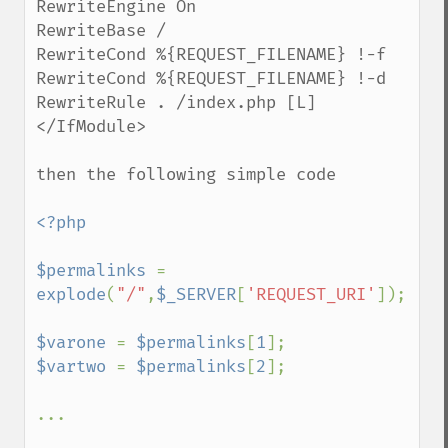
RewriteEngine On

RewriteBase /

RewriteCond %{REQUEST_FILENAME} !-f

RewriteCond %{REQUEST_FILENAME} !-d

RewriteRule . /index.php [L]

</IfModule>

then the following simple code

<?php

$permalinks 
= 
explode
(
"/"
,
$_SERVER
[
'REQUEST_URI'
]);

$varone 
= 
$permalinks
[
1
$vartwo 
= 
$permalinks
[
2
];

...
