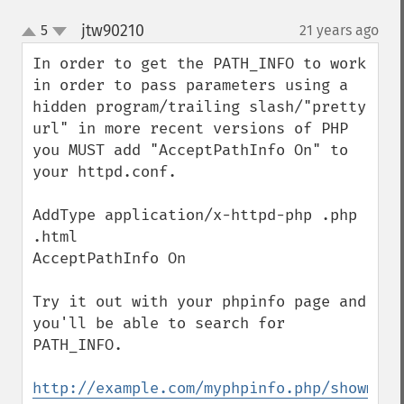
jtw90210
5
21 years ago
¶
up
down
In order to get the PATH_INFO to work 
in order to pass parameters using a 
hidden program/trailing slash/"pretty 
url" in more recent versions of PHP 
you MUST add "AcceptPathInfo On" to 
your httpd.conf. 

AddType application/x-httpd-php .php 
.html

AcceptPathInfo On

Try it out with your phpinfo page and 
you'll be able to search for 
PATH_INFO. 

http://example.com/myphpinfo.php/showmeth