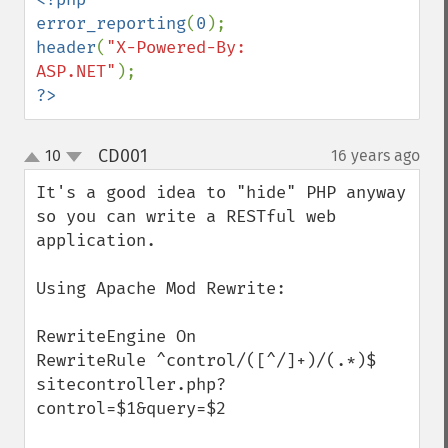
error_reporting
(
0
header
(
"X-Powered-By: 
ASP.NET"
?>
CD001
10
16 years ago
¶
up
down
It's a good idea to "hide" PHP anyway 
so you can write a RESTful web 
application.

Using Apache Mod Rewrite:

RewriteEngine On

RewriteRule ^control/([^/]+)/(.*)$ 
sitecontroller.php?
control=$1&query=$2
