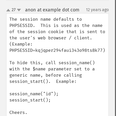
anon at example dot com
27
12 years ago
¶
up
down
The session name defaults to 
PHPSESSID.  This is used as the name 
of the session cookie that is sent to 
the user's web browser / client. 
(Example: 
PHPSESSID=kqjqper294faui343o98ts8k77).

To hide this, call session_name() 
with the $name parameter set to a 
generic name, before calling 
session_start().  Example:

session_name("id");

session_start();

Cheers.