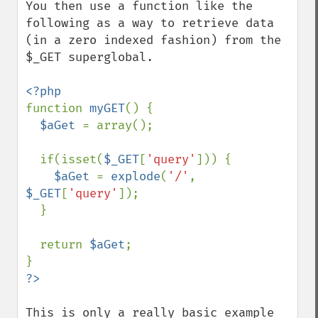
You then use a function like the 
following as a way to retrieve data 
(in a zero indexed fashion) from the 
$_GET superglobal.

function 
myGET
() {

$aGet 
= array();

  if(isset(
$_GET
[
'query'
])) {

$aGet 
= 
explode
(
'/'
, 
$_GET
[
'query'
]);

  }

  return 
$aGet
;

This is only a really basic example 