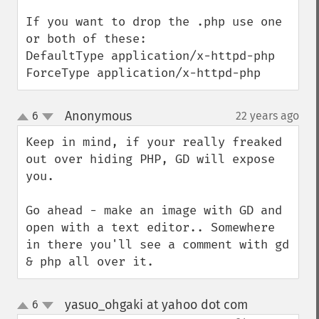
If you want to drop the .php use one 
or both of these:

DefaultType application/x-httpd-php

ForceType application/x-httpd-php
Anonymous
6
22 years ago
¶
up
down
Keep in mind, if your really freaked 
out over hiding PHP, GD will expose 
you.

Go ahead - make an image with GD and 
open with a text editor.. Somewhere 
in there you'll see a comment with gd 
& php all over it.
yasuo_ohgaki at yahoo dot com
6
¶
up
down