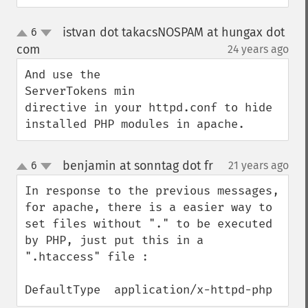
istvan dot takacsNOSPAM at hungax dot
6
up
down
com
24 years ago
¶
And use the

ServerTokens min

directive in your httpd.conf to hide 
installed PHP modules in apache.
benjamin at sonntag dot fr
6
21 years ago
¶
up
down
In response to the previous messages, 
for apache, there is a easier way to 
set files without "." to be executed 
by PHP, just put this in a 
".htaccess" file : 

DefaultType  application/x-httpd-php