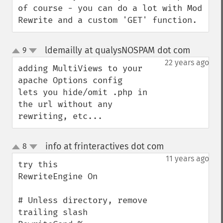
of course - you can do a lot with Mod 
Rewrite and a custom 'GET' function.
ldemailly at qualysNOSPAM dot com
9
¶
up
down
22 years ago
adding MultiViews to your 
apache Options config

lets you hide/omit .php in 
the url without any 
rewriting, etc...
info at frinteractives dot com
8
¶
up
down
11 years ago
try this

RewriteEngine On

# Unless directory, remove 
trailing slash
