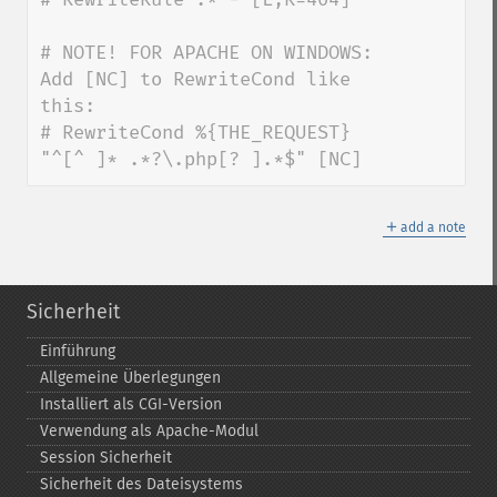
# NOTE! FOR APACHE ON WINDOWS: 
Add [NC] to RewriteCond like 
this:

# RewriteCond %{THE_REQUEST} 
"^[^ ]* .*?\.php[? ].*$" [NC]
＋
add a note
Sicherheit
Einführung
Allgemeine Überlegungen
Installiert als CGI-​Version
Verwendung als Apache-​Modul
Session Sicherheit
Sicherheit des Dateisystems