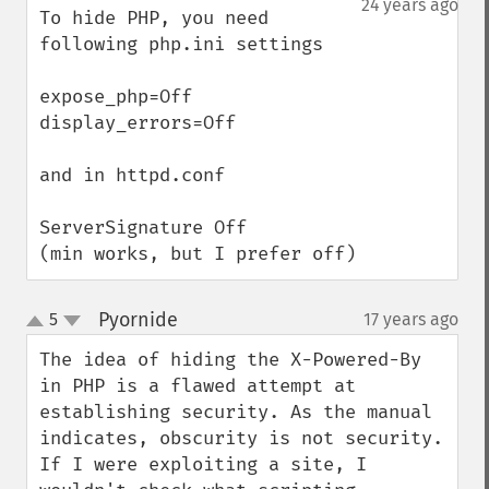
24 years ago
To hide PHP, you need 
following php.ini settings

expose_php=Off 

display_errors=Off

and in httpd.conf

ServerSignature Off

(min works, but I prefer off)
Pyornide
5
17 years ago
¶
up
down
The idea of hiding the X-Powered-By 
in PHP is a flawed attempt at 
establishing security. As the manual 
indicates, obscurity is not security. 
If I were exploiting a site, I 