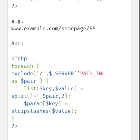
e.g. 
www.example.com/somepage/55

And:

foreach ( 
explode
(
'/'
,
$_SERVER
[
'PATH_INFO'
]) 
as 
$pair 
) {

    list(
$key
,
$value
) = 
split
(
'='
,
$pair
,
2
);

$param
[
$key
] = 
stripslashes
(
$value
);
