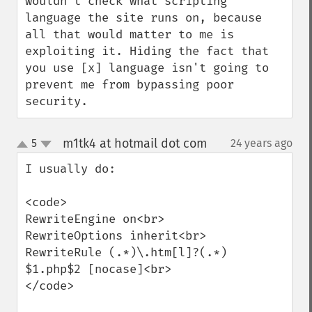
wouldn't check what scripting 
language the site runs on, because 
all that would matter to me is 
exploiting it. Hiding the fact that 
you use [x] language isn't going to 
prevent me from bypassing poor 
security.
m1tk4 at hotmail dot com
5
24 years ago
¶
up
down
I usually do:

<code>

RewriteEngine on<br>

RewriteOptions inherit<br>

RewriteRule (.*)\.htm[l]?(.*) 
$1.php$2 [nocase]<br>

</code>
