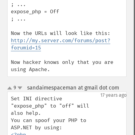
; ...

expose_php = Off

; ...

http://my.server.com/forums/post?
forumid=15
Now hacker knows only that you are 
using Apache.
sandaimespaceman at gmail dot com
9
¶
up
down
17 years ago
Set INI directive 
"expose_php" to "off" will 
also help.

You can spoof your PHP to 
<?php
