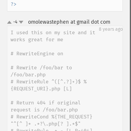
?>
omolewastephen at gmail dot com
-4
¶
up
down
8 years ago
I used this on my site and it 
works great for me

# RewriteEngine on

# Rewrite /foo/bar to 
/foo/bar.php

# RewriteRule ^([^.?]+)$ %
{REQUEST_URI}.php [L]

# Return 404 if original 
request is /foo/bar.php

# RewriteCond %{THE_REQUEST} 
"^[^ ]* .*?\.php[? ].*$"

# RewriteRule .* - [L,R=404]
