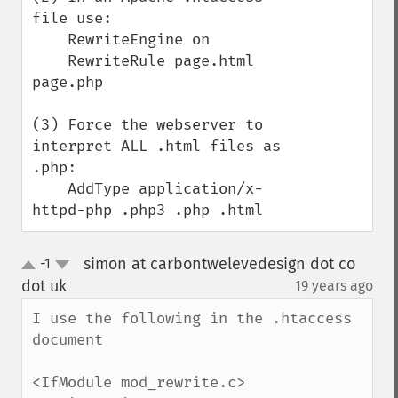
file use:

    RewriteEngine on

    RewriteRule page.html 
page.php

(3) Force the webserver to 
interpret ALL .html files as 
.php:

    AddType application/x-
httpd-php .php3 .php .html
simon at carbontwelevedesign dot co
-1
up
down
dot uk
19 years ago
¶
I use the following in the .htaccess 
document

<IfModule mod_rewrite.c>
