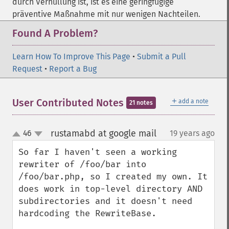
durch Verhüllung ist, ist es eine geringfügige
präventive Maßnahme mit nur wenigen Nachteilen.
Found A Problem?
Learn How To Improve This Page
•
Submit a Pull
Request
•
Report a Bug
＋
User Contributed Notes
add a note
21 notes
rustamabd at google mail
46
19 years ago
¶
up
down
So far I haven't seen a working 
rewriter of /foo/bar into 
/foo/bar.php, so I created my own. It 
does work in top-level directory AND 
subdirectories and it doesn't need 
hardcoding the RewriteBase.
