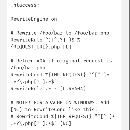
.htaccess:

RewriteEngine on

# Rewrite /foo/bar to /foo/bar.php

RewriteRule ^([^.?]+)$ %
{REQUEST_URI}.php [L]

# Return 404 if original request is 
/foo/bar.php

RewriteCond %{THE_REQUEST} "^[^ ]* 
.*?\.php[? ].*$"

RewriteRule .* - [L,R=404]

# NOTE! FOR APACHE ON WINDOWS: Add 
[NC] to RewriteCond like this:

# RewriteCond %{THE_REQUEST} "^[^ ]* 
.*?\.php[? ].*$" [NC]