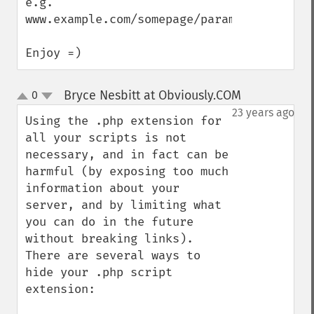
e.g. 
www.example.com/somepage/param1=value1/pa
Enjoy =)
Bryce Nesbitt at Obviously.COM
0
¶
up
down
23 years ago
Using the .php extension for 
all your scripts is not 
necessary, and in fact can be 
harmful (by exposing too much 
information about your 
server, and by limiting what 
you can do in the future 
without breaking links). 
There are several ways to 
hide your .php script 
extension:
