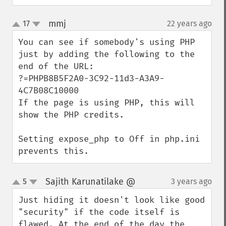
mmj
17
22 years ago
¶
up
down
You can see if somebody's using PHP 
just by adding the following to the 
end of the URL:

?=PHPB8B5F2A0-3C92-11d3-A3A9-
4C7B08C10000

If the page is using PHP, this will 
show the PHP credits.

Setting expose_php to Off in php.ini 
prevents this.
Sajith Karunatilake @
5
3 years ago
¶
up
down
Just hiding it doesn't look like good 
"security" if the code itself is 
flawed. At the end of the day the 