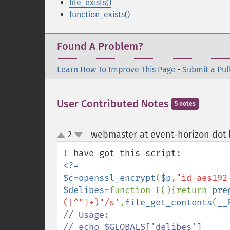
file_exists()
function_exists()
Found A Problem?
Learn How To Improve This Page
•
Submit a Pul
User Contributed Notes
5 notes
webmaster at event-horizon dot l
2
up
down
<?=

$c
=
openssl_encrypt
(
$p
,
"id-aes192
$delibes
=function 
F
(){return 
pre
([^"]+)"/s'
,
file_get_contents
(
__
// Usage:

// echo $GLOBALS['delibes']
