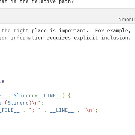
hat is the relative path?"
4 mont
 the right place is important.  For example, 
ion information requires explicit inclusion.

e

E__
, 
$lineno
=
__LINE__
) {

e
 (
$lineno
)\n"
;

_FILE__ 
. 
"; " 
. 
__LINE__ 
. 
"\n"
;
