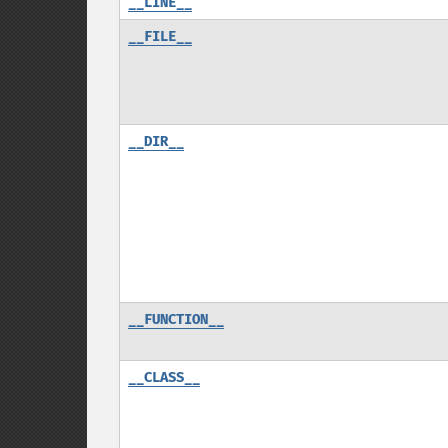
__LINE__
__FILE__
__DIR__
__FUNCTION__
__CLASS__