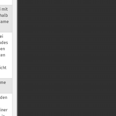
i mit
rhalb
 Name
ei
ludes
nen
ten
icht
yme
 den
iner