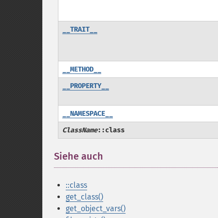
__TRAIT__
__METHOD__
__PROPERTY__
__NAMESPACE__
ClassName
::class
Siehe auch
::class
get_class()
get_object_vars()