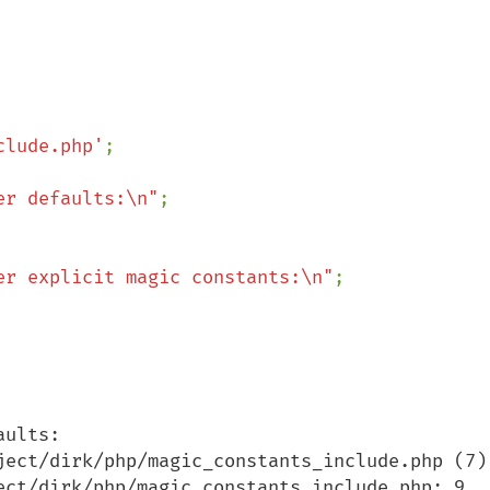
clude.php'
;

er defaults:\n"
er explicit magic constants:\n"
ults:

ject/dirk/php/magic_constants_include.php (7)

ect/dirk/php/magic_constants_include.php; 9
