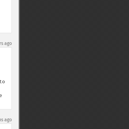
rs ago
o 
 
hs ago