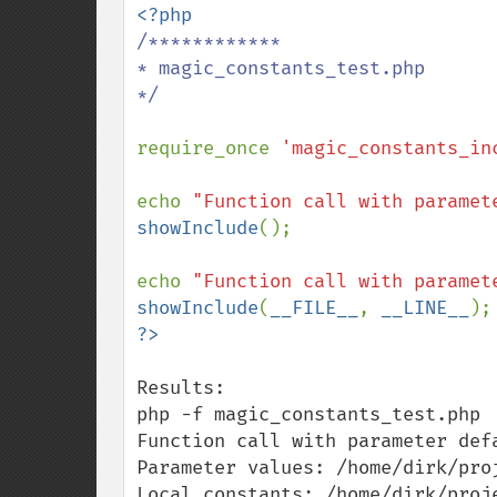
/************

* magic_constants_test.php

*/

require_once 
'magic_constants_in
echo 
"Function call with paramet
showInclude
();

echo 
"Function call with paramet
showInclude
(
__FILE__
, 
__LINE__
Results:

php -f magic_constants_test.php

Function call with parameter defa
Parameter values: /home/dirk/pro
Local constants: /home/dirk/proj