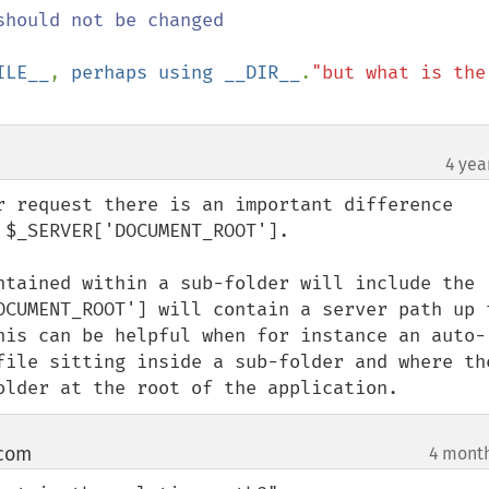
hould not be changed

ILE__
, 
perhaps using __DIR__
.
"but what is the 
4 yea
r request there is an important difference 
$_SERVER['DOCUMENT_ROOT'].

ntained within a sub-folder will include the 
OCUMENT_ROOT'] will contain a server path up t
his can be helpful when for instance an auto-
file sitting inside a sub-folder and where the
older at the root of the application.
 com
4 mont
¶