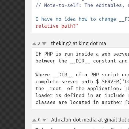
// Note-to-self: The editables, s
I have no idea how to change __F
relative path?"
theking2 at king dot ma
2
¶
up
down
If PHP is run inside a web serve
between the __DIR__ constant and 
Where __DIR__ of a PHP script co
complete server path $_SERVER['D
the _root_ of the application. T
loader is defined in an include 
classes are located in another f
Athralon dot media at gmail dot
0
up
down