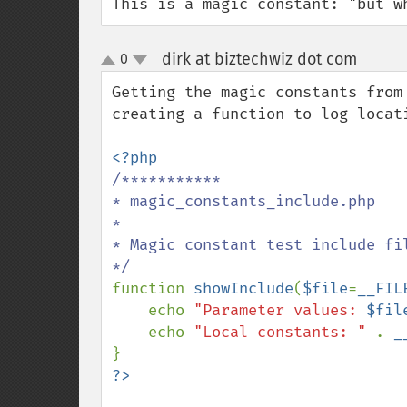
This is a magic constant: "but w
dirk at biztechwiz dot com
0
¶
up
down
Getting the magic constants from
creating a function to log locat
/***********

* magic_constants_include.php

*

* Magic constant test include fil
function 
showInclude
(
$file
=
__FIL
    echo 
"Parameter values: 
$fil
    echo 
"Local constants: " 
. 
_