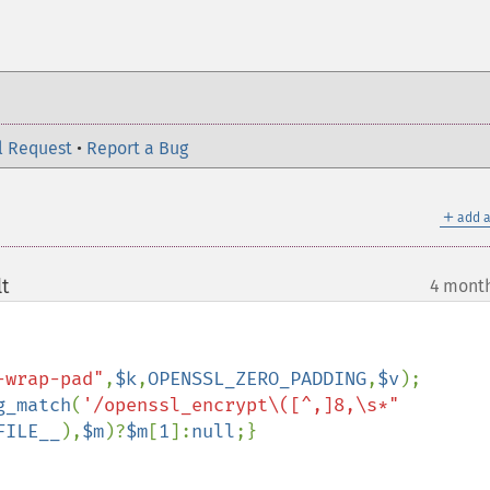
l Request
•
Report a Bug
＋
add a
t
4 mont
¶
-wrap-pad"
,
$k
,
OPENSSL_ZERO_PADDING
,
$v
g_match
(
'/openssl_encrypt\([^,]8,\s*"
FILE__
),
$m
)?
$m
[
1
]:
null