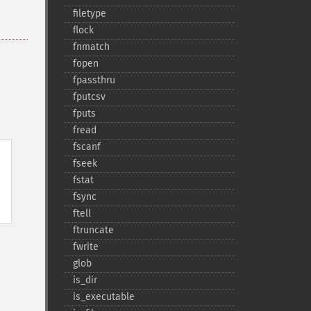
filetype
flock
fnmatch
fopen
fpassthru
fputcsv
fputs
fread
fscanf
fseek
fstat
fsync
ftell
ftruncate
fwrite
glob
is_​dir
is_​executable