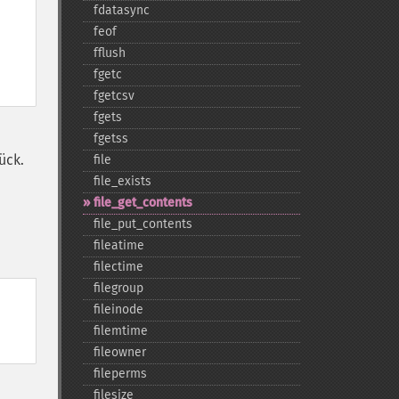
fdatasync
feof
fflush
fgetc
fgetcsv
fgets
fgetss
ück.
file
file_​exists
file_​get_​contents
file_​put_​contents
fileatime
filectime
filegroup
fileinode
filemtime
fileowner
fileperms
filesize