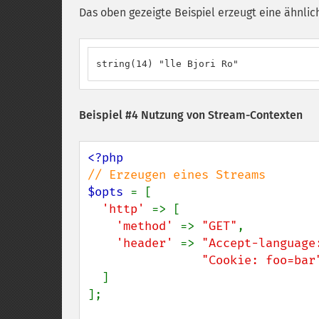
Das oben gezeigte Beispiel erzeugt eine ähnlic
string(14) "lle Bjori Ro"
Beispiel #4 Nutzung von Stream-Contexten
$opts 
= [

'http' 
=> [

'method' 
=> 
"GET"
,

'header' 
=> 
"Accept-language
"Cookie: foo=bar
  ]

];
