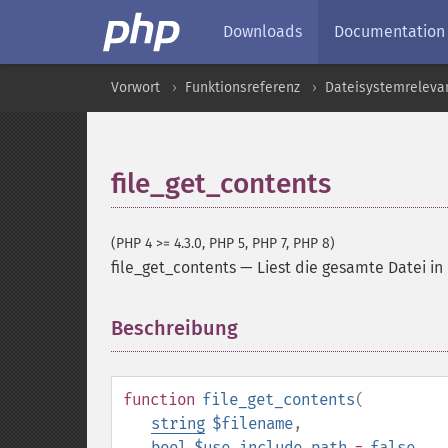
Downloads
Documentation
Vorwort
Funktionsreferenz
Dateisystemreleva
file_get_contents
(PHP 4 >= 4.3.0, PHP 5, PHP 7, PHP 8)
file_get_contents
—
Liest die gesamte Datei in
Beschreibung
¶
function
file_get_contents
(
string
$filename
,
bool
$use_include_path
=
false
,