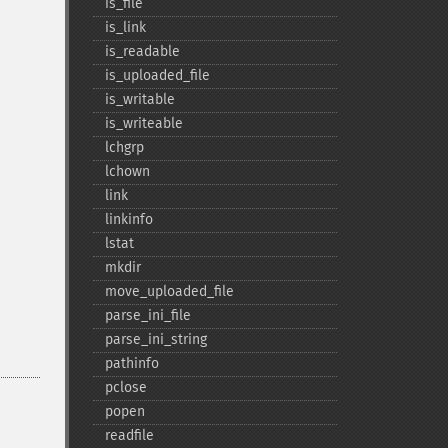
is_​file
is_​link
is_​readable
is_​uploaded_​file
is_​writable
is_​writeable
lchgrp
lchown
link
linkinfo
lstat
mkdir
move_​uploaded_​file
parse_​ini_​file
parse_​ini_​string
pathinfo
pclose
popen
readfile