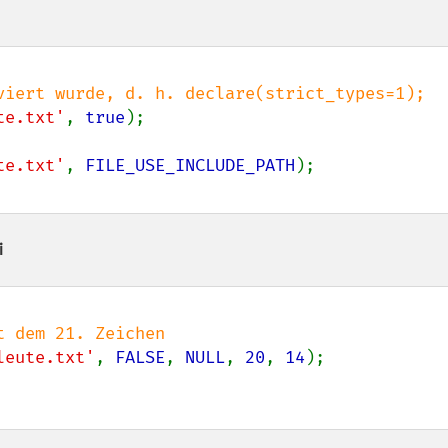
te.txt'
, 
true
te.txt'
, 
FILE_USE_INCLUDE_PATH
i
leute.txt'
, 
FALSE
, 
NULL
, 
20
, 
14