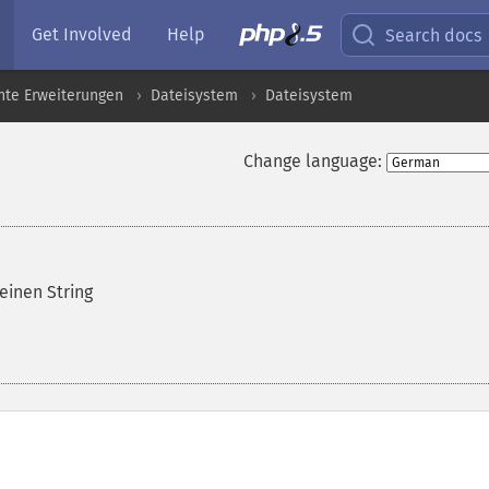
Get Involved
Help
Search docs
nte Erweiterungen
Dateisystem
Dateisystem
Change language:
 einen String