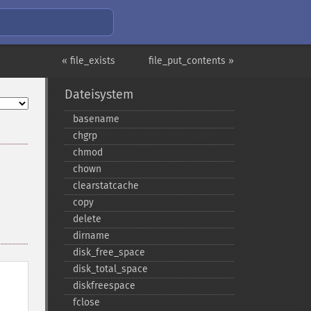
« file_exists
file_put_contents »
Dateisystem
basename
chgrp
chmod
chown
clearstatcache
copy
delete
dirname
disk_​free_​space
disk_​total_​space
diskfreespace
fclose