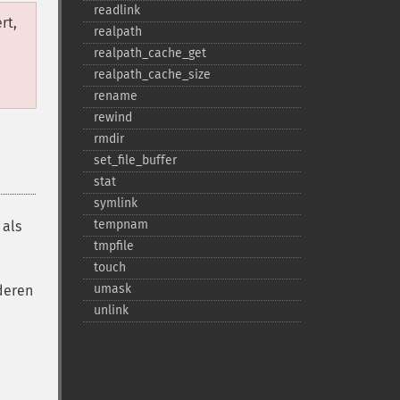
readlink
rt,
realpath
realpath_​cache_​get
realpath_​cache_​size
rename
rewind
rmdir
set_​file_​buffer
stat
symlink
tempnam
 als
tmpfile
touch
umask
nderen
unlink