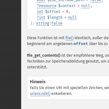
?
resource
$context
=
null
,
int
$offset
= 0
,
?
int
$length
=
null
):
string
|
false
Diese Funktion ist mit
file()
identisch, außer da
beginnend am angebenen
offset
über bis zu
file_get_contents()
ist der empfohlene Weg, um 
Techniken zur Speicherabbildung genutzt, um d
unterstützt.
Hinweis
:
Falls Sie einen URI mit speziellen Zeichen, w
urlencode()
enkodieren.