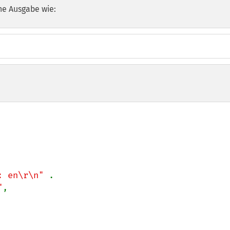
he Ausgabe wie:
: en\r\n" 
.

"
,
