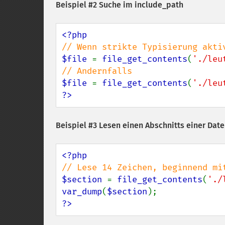
Beispiel #2 Suche im include_path
$file 
= 
file_get_contents
(
'./leu
$file 
= 
file_get_contents
(
'./leu
?>
Beispiel #3 Lesen einen Abschnitts einer Date
$section 
= 
file_get_contents
(
'./
var_dump
(
$section
?>