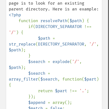
page is to look for an existing 
<?php

function 
resolvePath
(
$path
) {

        if(
DIRECTORY_SEPARATOR 
!== 
'/'
) {

$path 
= 
str_replace
(
DIRECTORY_SEPARATOR
, 
'/'
, 
$path
);

        }

$search 
= 
explode
(
'/'
, 
$path
);

$search 
= 
array_filter
(
$search
, function(
$part
) 
{

            return 
$part 
!== 
'.'
;

        });

$append 
= array();

$match 
= 
false
;
