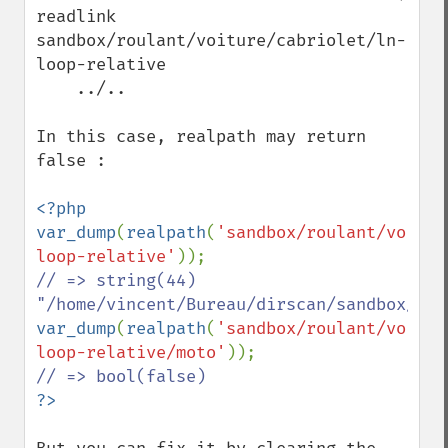
readlink 
sandbox/roulant/voiture/cabriolet/ln-
loop-relative

    ../..

In this case, realpath may return 
false :

<?php

var_dump
(
realpath
(
'sandbox/roulant/voitur
loop-relative'
// => string(44) 
var_dump
(
realpath
(
'sandbox/roulant/voitur
loop-relative/moto'