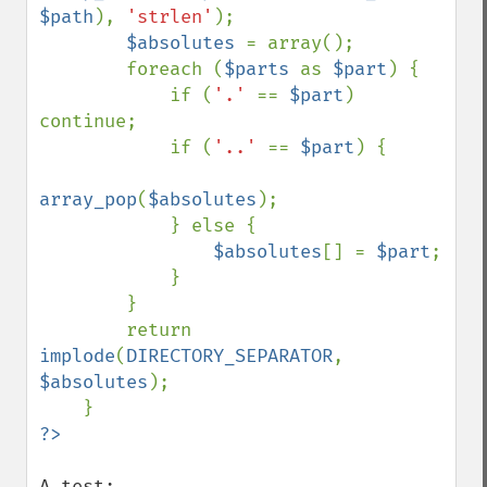
$path
), 
'strlen'
);

$absolutes 
= array();

        foreach (
$parts 
as 
$part
) {

            if (
'.' 
== 
$part
) 
continue;

            if (
'..' 
== 
$part
) {

array_pop
(
$absolutes
);

            } else {

$absolutes
[] = 
$part
;

            }

        }

        return 
implode
(
DIRECTORY_SEPARATOR
, 
$absolutes
);
