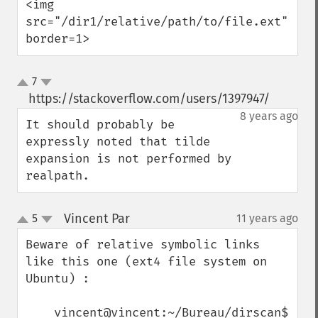
<img 
src="/dir1/relative/path/to/file.ext" 
border=1>
7
up
down
https://stackoverflow.com/users/1397947/
¶
8 years ago
It should probably be 
expressly noted that tilde 
expansion is not performed by 
realpath.
Vincent Par
5
11 years ago
¶
up
down
Beware of relative symbolic links 
like this one (ext4 file system on 
Ubuntu) :

    vincent@vincent:~/Bureau/dirscan$ 