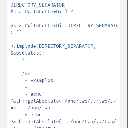
DIRECTORY_SEPARATOR 
: 
$startWithLetterDir
) ?

$startWithLetterDir
.
DIRECTORY_SEPARATOR 
: 
''

).
implode
(
DIRECTORY_SEPARATOR
, 
$absolutes
);

    }

/**

     * Examples

     *

     * echo 
Path::getAbsolute('/one/two/../two/./three/../../t
=>    /one/two

     * echo 
Path::getAbsolute('../one/two/../two/./three/../