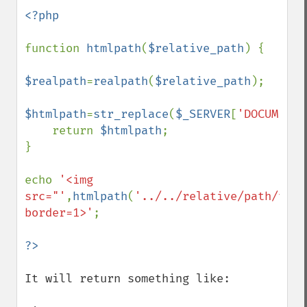
<?php

function 
htmlpath
(
$relative_path
) {

$realpath
=
realpath
(
$relative_path
);

$htmlpath
=
str_replace
(
$_SERVER
[
'DOCUMENT_
    return 
$htmlpath
;

}

echo 
'<img 
src="'
,
htmlpath
(
'../../relative/path/to/f
border=1>'
; 

It will return something like:
