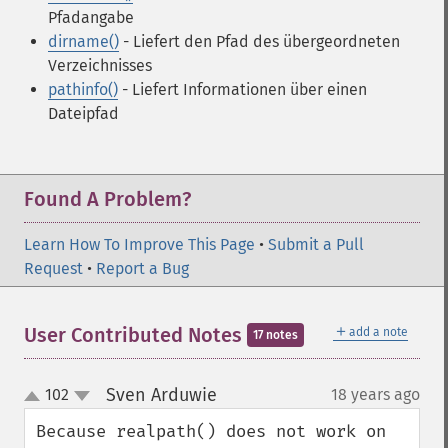
Pfadangabe
dirname()
- Liefert den Pfad des übergeordneten
Verzeichnisses
pathinfo()
- Liefert Informationen über einen
Dateipfad
Found A Problem?
Learn How To Improve This Page
•
Submit a Pull
Request
•
Report a Bug
＋
User Contributed Notes
add a note
17 notes
Sven Arduwie
102
18 years ago
¶
up
down
Because realpath() does not work on 