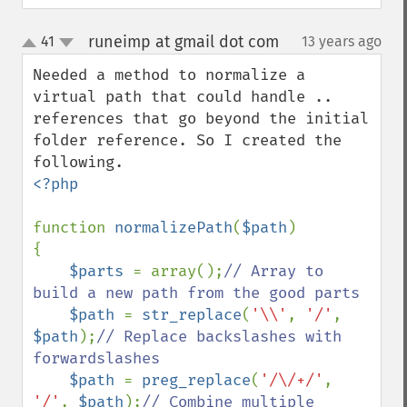
runeimp at gmail dot com
41
13 years ago
¶
up
down
Needed a method to normalize a 
virtual path that could handle .. 
references that go beyond the initial 
folder reference. So I created the 
<?php

function 
normalizePath
(
$path
)

{

$parts 
= array();
// Array to 
build a new path from the good parts

$path 
= 
str_replace
(
'\\'
, 
'/'
, 
$path
);
// Replace backslashes with 
forwardslashes

$path 
= 
preg_replace
(
'/\/+/'
, 
'/'
, 
$path
);
// Combine multiple 