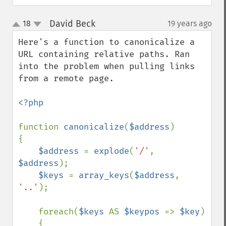
David Beck
18
19 years ago
¶
up
down
Here's a function to canonicalize a 
URL containing relative paths. Ran 
into the problem when pulling links 
from a remote page.

<?php

function 
canonicalize
(
$address
)

{

$address 
= 
explode
(
'/'
, 
$address
);

$keys 
= 
array_keys
(
$address
, 
'..'
);

    foreach(
$keys 
AS 
$keypos 
=> 
$key
)

    {
