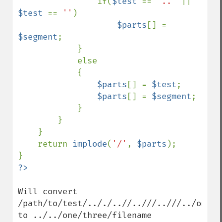
                if(
$test 
== 
'..' 
|| 
$test 
== 
''
)

$parts
[] = 
$segment
;

            }

            else

            {

$parts
[] = 
$test
;

$parts
[] = 
$segment
;

            }

        }

    }

    return 
implode
(
'/'
, 
$parts
);

Will convert 
/path/to/test/.././..//..///..///../one/t
to ../../one/three/filename