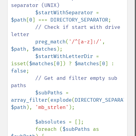
separator (UNIX)

$startWithSeparator 
= 
$path
[
0
] === 
DIRECTORY_SEPARATOR
;

// Check if start with drive 
letter

preg_match
(
'/^[a-z]:/'
, 
$path
, 
$matches
);

$startWithLetterDir 
= 
isset(
$matches
[
0
]) ? 
$matches
[
0
] : 
false
;

// Get and filter empty sub 
paths

$subPaths 
= 
array_filter
(
explode
(
DIRECTORY_SEPARATOR
$path
), 
'mb_strlen'
);

$absolutes 
= [];

        foreach (
$subPaths 
as 