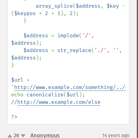
array_splice
(
$address
, 
$key 
- 
(
$keypos 
* 
2 
+ 
1
), 
2
);

    }

$address 
= 
implode
(
'/'
, 
$address
);

$address 
= 
str_replace
(
'./'
, 
''
, 
$address
);

}

$url 
= 
'
http://www.example.com/something/../else
echo 
canonicalize
(
$url
); 
//
http://www.example.com/else
?>
Anonymous
26
14 years ago
¶
up