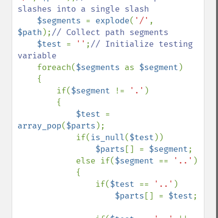
slashes into a single slash

$segments 
= 
explode
(
'/'
, 
$path
);
// Collect path segments

$test 
= 
''
;
// Initialize testing 
variable

foreach(
$segments 
as 
$segment
)

    {

        if(
$segment 
!= 
'.'
)

        {

$test 
= 
array_pop
(
$parts
);

            if(
is_null
(
$test
))

$parts
[] = 
$segment
;

            else if(
$segment 
== 
'..'
)

            {

                if(
$test 
== 
'..'
)

$parts
[] = 
$test
;
