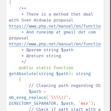
{

/**

     * There is a method that deal 
with Sven Arduwie proposal 
https://www.php.net/manual/en/function.re
     * And runeimp at gmail dot com 
proposal 
https://www.php.net/manual/en/function.re
     * @param string $path

     * @return string

     */

public static function 
getAbsolute
(
string $path
): 
string

{

// Cleaning path regarding OS

$path 
= 
mb_ereg_replace
(
'\\\\|/'
, 
DIRECTORY_SEPARATOR
, 
$path
, 
'msr'
);

// Check if path start with a 