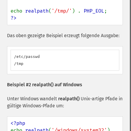
echo 
realpath
(
'/tmp/'
) . 
PHP_EOL
?>
Das oben gezeigte Beispiel erzeugt folgende Ausgabe:
/etc/passwd

/tmp
Beispiel #2
realpath()
auf Windows
Unter Windows wandelt
realpath()
Unix-artige Pfade in
gültige Windows-Pfade um:
echo 
realpath
(
'/windows/system32'
), 