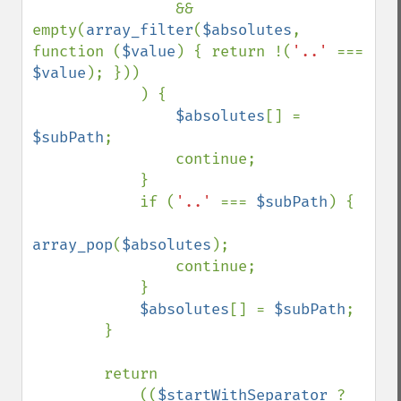
&& 
empty(
array_filter
(
$absolutes
, 
function (
$value
) { return !(
'..' 
=== 
$value
); }))

            ) {

$absolutes
[] = 
$subPath
;

                continue;

            }

            if (
'..' 
=== 
$subPath
) {

array_pop
(
$absolutes
);

                continue;

            }

$absolutes
[] = 
$subPath
;

        }

        return

            ((
$startWithSeparator 
? 