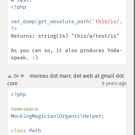
<?php

var_dump
(
get_absolute_path
(
'this/is/../a/
Returns: string(14) "this/a/test/is" 

As you can so, it also produces Yoda-
speak. :)
moreau dot marc dot web at gmail dot
24
up
down
com
6 years ago
¶
<?php

namespace 
MockingMagician\Organic\Helper
;

class 