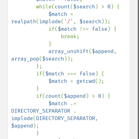
        while(
count
(
$search
) > 
0
) {

$match 
= 
realpath
(
implode
(
'/'
, 
$search
));

            if(
$match 
!== 
false
) {

                break;

            }

array_unshift
(
$append
, 
array_pop
(
$search
));

        };

        if(
$match 
=== 
false
) {

$match 
= 
getcwd
();

        }

        if(
count
(
$append
) > 
0
) {

$match 
.= 
DIRECTORY_SEPARATOR 
. 
implode
(
DIRECTORY_SEPARATOR
, 
$append
);

        }
