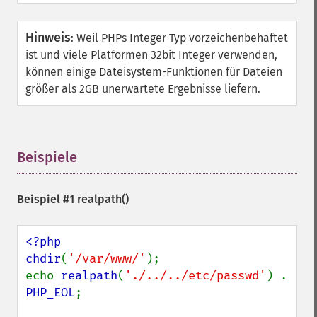
Hinweis
:
Weil PHPs Integer Typ vorzeichenbehaftet
ist und viele Platformen 32bit Integer verwenden,
können einige Dateisystem-Funktionen für Dateien
größer als 2GB unerwartete Ergebnisse liefern.
Beispiele
¶
Beispiel #1
realpath()
<?php

chdir
(
'/var/www/'
);

echo 
realpath
(
'./../../etc/passwd'
) . 
PHP_EOL
;
