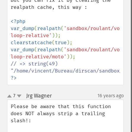
But you can fix it by clearing the 
realpath cache, this way :

<?php

var_dump
(
realpath
(
'sandbox/roulant/voitur
loop-relative'
clearstatcache
(
true
var_dump
(
realpath
(
'sandbox/roulant/voitur
loop-relative/moto'
// => string(49) 
?>
Jrg Wagner
7
16 years ago
¶
up
down
Please be aware that this function 
does NOT always strip a trailing 
slash!:
