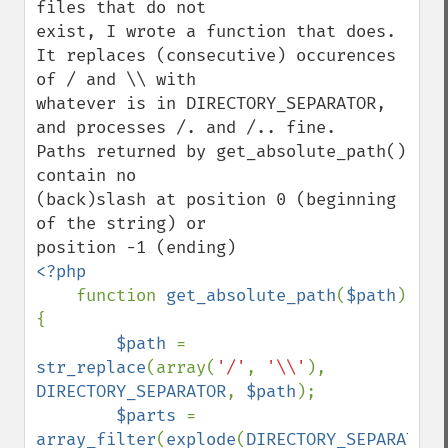
files that do not

exist, I wrote a function that does.

It replaces (consecutive) occurences 
of / and \\ with

whatever is in DIRECTORY_SEPARATOR, 
and processes /. and /.. fine.

Paths returned by get_absolute_path() 
contain no

(back)slash at position 0 (beginning 
of the string) or

<?php

function 
get_absolute_path
(
$path
) 
{

$path 
= 
str_replace
(array(
'/'
, 
'\\'
), 
DIRECTORY_SEPARATOR
, 
$path
);

$parts 
= 
array_filter
(
explode
(
DIRECTORY_SEPARATOR