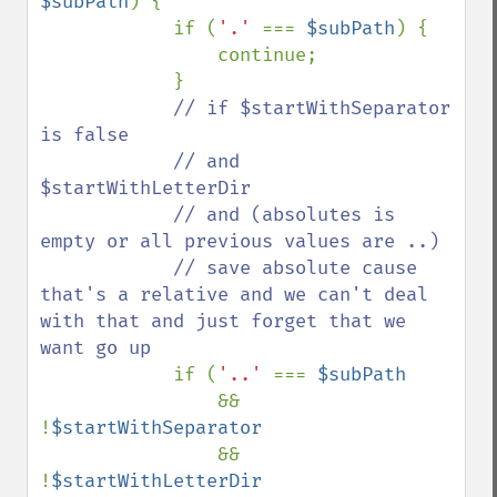
$subPath
) {

            if (
'.' 
=== 
$subPath
) {

                continue;

            }

// if $startWithSeparator 
is false

            // and 
$startWithLetterDir

            // and (absolutes is 
empty or all previous values are ..)

            // save absolute cause 
that's a relative and we can't deal 
with that and just forget that we 
want go up

if (
'..' 
=== 
$subPath

&& 
!
$startWithSeparator

&& 
!
$startWithLetterDir
