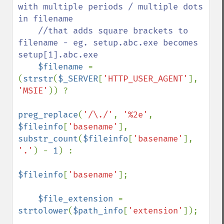
with multiple periods / multiple dots 
in filename

    //that adds square brackets to 
filename - eg. setup.abc.exe becomes 
setup[1].abc.exe

$filename 
= 
(
strstr
(
$_SERVER
[
'HTTP_USER_AGENT'
], 
'MSIE'
)) ?

preg_replace
(
'/\./'
, 
'%2e'
, 
$fileinfo
[
'basename'
], 
substr_count
(
$fileinfo
[
'basename'
], 
'.'
) - 
1
) :

$fileinfo
[
'basename'
];

$file_extension 
= 
strtolower
(
$path_info
[
'extension'
]);
