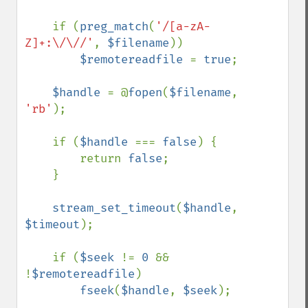
    if (
preg_match
(
'/[a-zA-
Z]+:\/\//'
, 
$filename
))

$remotereadfile 
= 
true
;

$handle 
= @
fopen
(
$filename
, 
'rb'
);

    if (
$handle 
=== 
false
) {

        return 
false
;

    }

stream_set_timeout
(
$handle
, 
$timeout
);

    if (
$seek 
!= 
0 
&& 
!
$remotereadfile
)

fseek
(
$handle
, 
$seek
);
