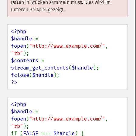
Daten in Stücken sammeln muss. Dies wird im
unteren Beispiel gezeigt.
<?php

$handle 
= 
fopen
(
"http://www.example.com/"
, 
"rb"
$contents 
= 
stream_get_contents
(
$handle
fclose
(
$handle
?>
<?php

$handle 
= 
fopen
(
"http://www.example.com/"
, 
"rb"
);

if (
FALSE 
=== 
$handle
) {
