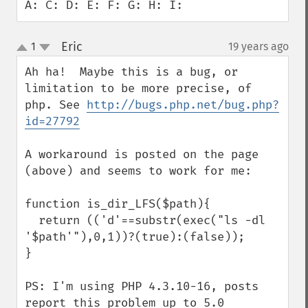
A: C: D: E: F: G: H: I:
Eric
1
19 years ago
¶
up
down
Ah ha!  Maybe this is a bug, or 
limitation to be more precise, of 
php. See 
http://bugs.php.net/bug.php?
id=27792
A workaround is posted on the page 
(above) and seems to work for me:

function is_dir_LFS($path){

  return (('d'==substr(exec("ls -dl 
'$path'"),0,1))?(true):(false));

}

PS: I'm using PHP 4.3.10-16, posts 
report this problem up to 5.0