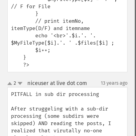
// F for File

        }

        // print itemNo, 
itemType(D/F) and itemname

        echo '<br>'.$i.'. '. 
$MyFileType[$i].'. ' .$files[$i] ;

        $i++;

    }

    ?>
niceuser at live dot com
2
13 years ago
¶
up
down
PITFALL in sub dir processing

After struggeling with a sub-dir 
processing (some subdirs were 
skipped) AND reading the posts, I 
realized that virutally no-one 