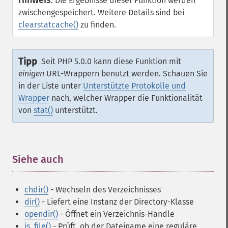
Hinweis
:
Die Ergebnisse dieser Funktion werden
zwischengespeichert. Weitere Details sind bei
clearstatcache()
zu finden.
Tipp
Seit PHP 5.0.0 kann diese Funktion mit
einigen
URL-Wrappern benutzt werden. Schauen Sie
in der Liste unter
Unterstützte Protokolle und
Wrapper
nach, welcher Wrapper die Funktionalität
von
stat()
unterstützt.
Siehe auch
¶
chdir()
- Wechseln des Verzeichnisses
dir()
- Liefert eine Instanz der Directory-Klasse
opendir()
- Öffnet ein Verzeichnis-Handle
is_file()
- Prüft, ob der Dateiname eine reguläre