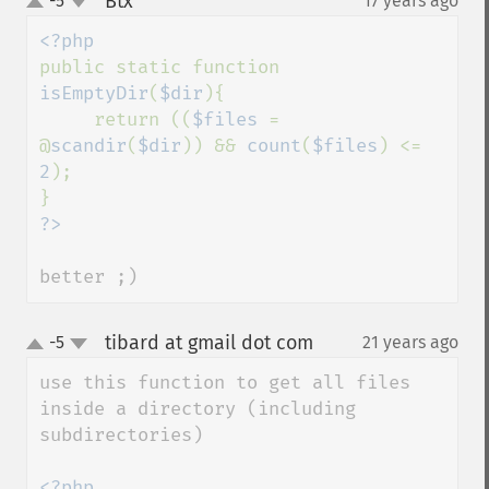
Btx
-5
17 years ago
¶
up
down
public static function 
isEmptyDir
(
$dir
){

     return ((
$files 
= 
@
scandir
(
$dir
)) && 
count
(
$files
) <= 
2
);

better ;)
tibard at gmail dot com
-5
21 years ago
¶
up
down
use this function to get all files 
inside a directory (including 
subdirectories)
