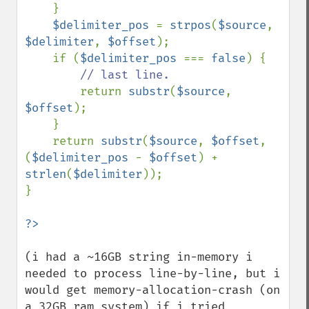
    }

$delimiter_pos 
= 
strpos
(
$source
, 
$delimiter
, 
$offset
);

    if (
$delimiter_pos 
=== 
false
) {

// last line.

return 
substr
(
$source
, 
$offset
);

    }

    return 
substr
(
$source
, 
$offset
, 
(
$delimiter_pos 
- 
$offset
) + 
strlen
(
$delimiter
));

}

(i had a ~16GB string in-memory i 
needed to process line-by-line, but i 
would get memory-allocation-crash (on 
a 32GB ram system) if i tried 