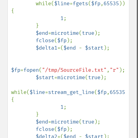
        while(
$line
=
fgets
(
$fp
,
65535
)) 
{

1
;

        }

$end
=
microtime
(
true
);

fclose
(
$fp
);

$delta1
=(
$end 
- 
$start
);

$fp
=
fopen
(
"/tmp/SourceFile.txt"
,
"r"
);

$start
=
microtime
(
true
);

while(
$line
=
stream_get_line
(
$fp
,
65535
)) 
{

1
;

        }

$end
=
microtime
(
true
);

fclose
(
$fp
);

$delta2
=(
$end 
- 
$start
);
