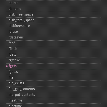
delete
dirname
disk_​free_​space
disk_​total_​space
diskfreespace
fclose
fdatasync
feof
fflush
fgetc
fgetcsv
fgets
fgetss
file
file_​exists
file_​get_​contents
file_​put_​contents
fileatime
filectime