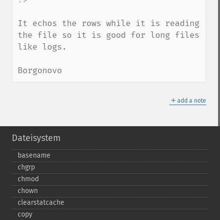
It echos the rows while it is reading 
the file so it is good for long files 
like logs.

Borgonovo
＋
add a note
Dateisystem
basename
chgrp
chmod
chown
clearstatcache
copy