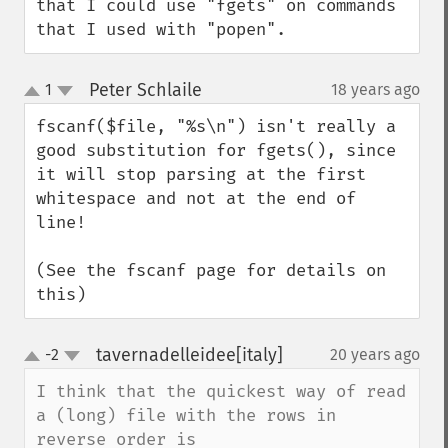
that I could use "fgets" on commands 
that I used with "popen".
Peter Schlaile
1
18 years ago
¶
up
down
fscanf($file, "%s\n") isn't really a 
good substitution for fgets(), since 
it will stop parsing at the first 
whitespace and not at the end of 
line!

(See the fscanf page for details on 
this)
tavernadelleidee[italy]
-2
20 years ago
¶
up
down
I think that the quickest way of read 
a (long) file with the rows in  
reverse order is
