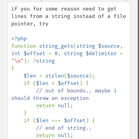
down
if you for some reason need to get 
lines from a string instead of a file 
pointer, try

function 
string_gets
(
string $source
, 
int $offset 
= 
0
, 
string $delimiter 
= 
"\n"
): ?
{

$len 
= 
strlen
(
$source
);

    if (
$len 
< 
$offset
) {

// out of bounds.. maybe i 
should throw an exception

return 
null
;

    }

    if (
$len 
=== 
$offset
) {

// end of string..

return 
null
;
