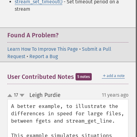
stream_set_timeout()
- Set timeout period on a
stream
Found A Problem?
Learn How To Improve This Page
•
Submit a Pull
Request
•
Report a Bug
＋
User Contributed Notes
add a note
5 notes
Leigh Purdie
17
11 years ago
¶
up
down
A better example, to illustrate the 
differences in speed for large files, 
between fgets and stream_get_line.

This example simulates situations 