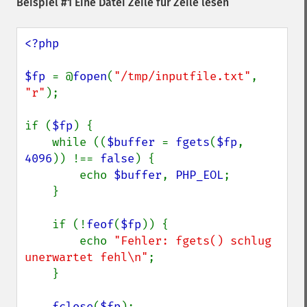
Beispiel #1 Eine Datei Zeile für Zeile lesen
<?php

$fp 
= @
fopen
(
"/tmp/inputfile.txt"
, 
"r"
);

if (
$fp
) {

    while ((
$buffer 
= 
fgets
(
$fp
, 
4096
)) !== 
false
) {

        echo 
$buffer
, 
PHP_EOL
;

    }

    if (!
feof
(
$fp
)) {

        echo 
"Fehler: fgets() schlug 
unerwartet fehl\n"
;

    }

fclose
(
$fp
);
