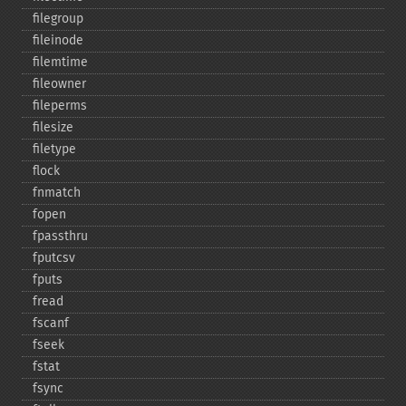
filegroup
fileinode
filemtime
fileowner
fileperms
filesize
filetype
flock
fnmatch
fopen
fpassthru
fputcsv
fputs
fread
fscanf
fseek
fstat
fsync