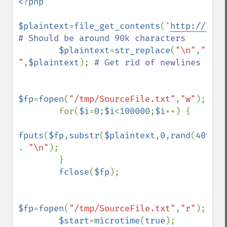
<?php

$plaintext
=
file_get_contents
(
'
http://lori
# Should be around 90k characters

$plaintext
=
str_replace
(
"\n"
,
" 
"
,
$plaintext
); 
# Get rid of newlines

$fp
=
fopen
(
"/tmp/SourceFile.txt"
,
"w"
);

        for(
$i
=
0
;
$i
<
100000
;
$i
++) {

fputs
(
$fp
,
substr
(
$plaintext
,
0
,
rand
(
4096
,
6
. 
"\n"
);

        }

fclose
(
$fp
);

$fp
=
fopen
(
"/tmp/SourceFile.txt"
,
"r"
);

$start
=
microtime
(
true
);
