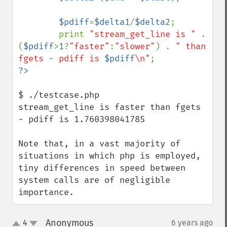
$pdiff
=
$delta1
/
$delta2
;

        print 
"stream_get_line is " 
. 
(
$pdiff
>
1
?
"faster"
:
"slower"
) . 
" than 
fgets - pdiff is 
$pdiff
\n"
$ ./testcase.php 

stream_get_line is faster than fgets 
- pdiff is 1.760398041785

Note that, in a vast majority of 
situations in which php is employed, 
tiny differences in speed between 
system calls are of negligible 
importance.
Anonymous
4
6 years ago
¶
up