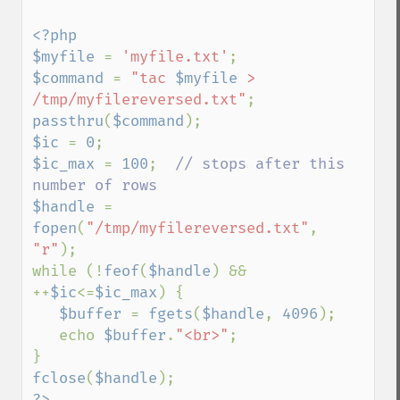
<?php

$myfile 
= 
'myfile.txt'
$command 
= 
"tac 
$myfile
 > 
/tmp/myfilereversed.txt"
passthru
(
$command
$ic 
= 
0
$ic_max 
= 
100
;  
// stops after this 
$handle 
= 
fopen
(
"/tmp/myfilereversed.txt"
, 
"r"
);

while (!
feof
(
$handle
) && 
++
$ic
<=
$ic_max
) {

$buffer 
= 
fgets
(
$handle
, 
4096
);

   echo 
$buffer
.
"<br>"
;

fclose
(
$handle