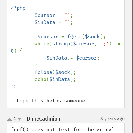
<?php

        $cursor 
= 
""
;

$inData 
= 
""
;

$cursor 
= 
fgetc
(
$sock
);

        while(
strcmp
(
$cursor
, 
";"
) != 
0
) {

$inData
.= 
$cursor
;

        }

fclose
(
$sock
);

        echo(
$inData
I hope this helps someone.
DimeCadmium
4
8 years ago
¶
up
down
feof() does not test for the actual 