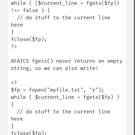
while ( ($current_line = fgets($fp)) 
!== false ) {

  // do stuff to the current line 
here

}

fclose($fp);

?>

AFAICS fgets() never returns an empty 
string, so we can also write:

<?

$fp = fopen("myfile.txt", "r");

while ( $current_line = fgets($fp) ) 
{

  // do stuff to the current line 
here

}

fclose($fp);
