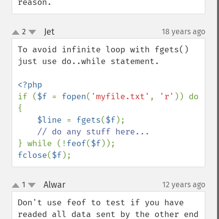
reason.
Jet
2
18 years ago
¶
up
down
To avoid infinite loop with fgets() 
just use do..while statement.

if (
$f 
= 
fopen
(
'myfile.txt'
, 
'r'
)) do 
{

$line 
= 
fgets
(
$f
);

} while (!
feof
(
$f
fclose
(
$f
);
Alwar
1
12 years ago
¶
up
down
Don't use feof to test if you have 
readed all data sent by the other end 