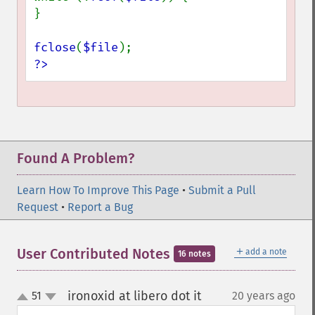
}

fclose
(
$file
?>
Found A Problem?
Learn How To Improve This Page
•
Submit a Pull
Request
•
Report a Bug
＋
User Contributed Notes
add a note
16 notes
ironoxid at libero dot it
51
20 years ago
¶
up
down