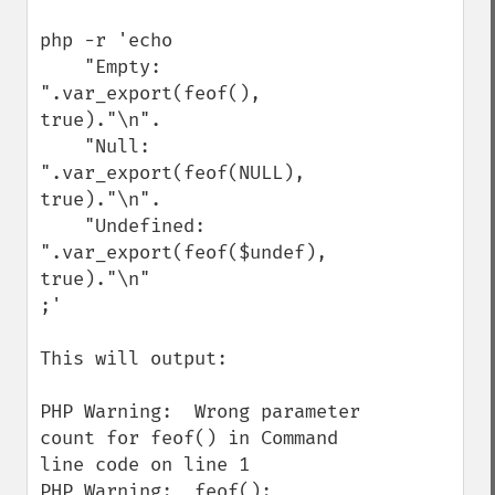
php -r 'echo 

    "Empty: 
".var_export(feof(), 
true)."\n".

    "Null: 
".var_export(feof(NULL), 
true)."\n".

    "Undefined: 
".var_export(feof($undef), 
true)."\n"

;'

This will output:

PHP Warning:  Wrong parameter 
count for feof() in Command 
line code on line 1

PHP Warning:  feof(): 