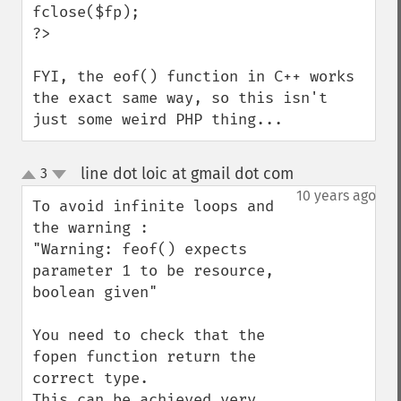
fclose($fp);

?>

FYI, the eof() function in C++ works 
the exact same way, so this isn't 
just some weird PHP thing...
line dot loic at gmail dot com
3
¶
up
down
10 years ago
To avoid infinite loops and 
the warning :

"Warning: feof() expects 
parameter 1 to be resource, 
boolean given"

You need to check that the 
fopen function return the 
correct type.

This can be achieved very 