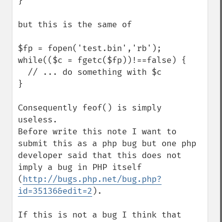
}

but this is the same of

$fp = fopen('test.bin','rb');

while(($c = fgetc($fp))!==false) {

  // ... do something with $c 

}

Consequently feof() is simply 
useless.

Before write this note I want to 
submit this as a php bug but one php 
developer said that this does not 
imply a bug in PHP itself 
(
http://bugs.php.net/bug.php?
id=35136&edit=2
).

If this is not a bug I think that 