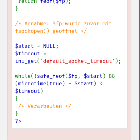
 return 
feof
(
$fp
);

}

/* Annahme: $fp wurde zuvor mit 
fsockopen() geöffnet */

$start 
= 
NULL
$timeout 
= 
ini_get
(
'default_socket_timeout'
);

while(!
safe_feof
(
$fp
, 
$start
) && 
(
microtime
(
true
) - 
$start
) < 
$timeout
)

{

?>