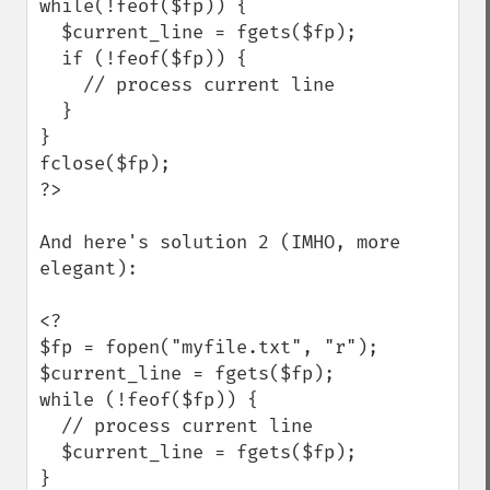
while(!feof($fp)) {

  $current_line = fgets($fp);

  if (!feof($fp)) {

    // process current line

  }

}

fclose($fp);

?>

And here's solution 2 (IMHO, more 
elegant):

<?

$fp = fopen("myfile.txt", "r");

$current_line = fgets($fp);

while (!feof($fp)) {

  // process current line

  $current_line = fgets($fp);

}
