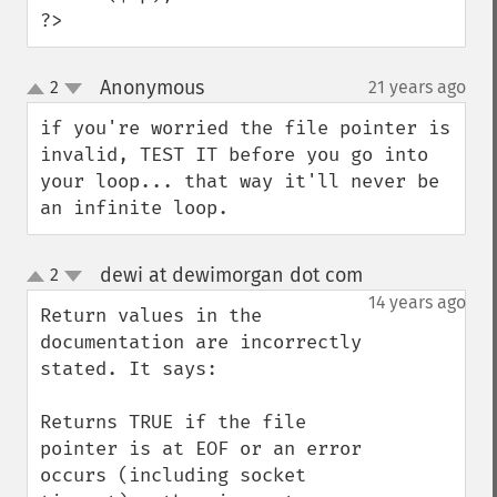
?>
Anonymous
2
21 years ago
¶
up
down
if you're worried the file pointer is 
invalid, TEST IT before you go into 
your loop... that way it'll never be 
an infinite loop.
dewi at dewimorgan dot com
2
¶
up
down
14 years ago
Return values in the 
documentation are incorrectly 
stated. It says: 

Returns TRUE if the file 
pointer is at EOF or an error 
occurs (including socket 