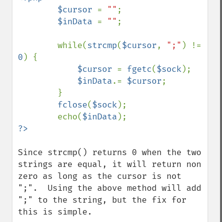
        $cursor 
= 
""
;

$inData 
= 
""
;

        while(
strcmp
(
$cursor
, 
";"
) != 
0
) {

$cursor 
= 
fgetc
(
$sock
);

$inData
.= 
$cursor
;

        }

fclose
(
$sock
);

        echo(
$inData
Since strcmp() returns 0 when the two 
strings are equal, it will return non 
zero as long as the cursor is not 
";".  Using the above method will add 
";" to the string, but the fix for 
this is simple.
