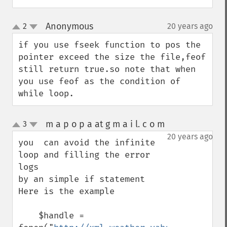
Anonymous
2
20 years ago
¶
up
down
if you use fseek function to pos the 
pointer exceed the size the file,feof 
still return true.so note that when 
you use feof as the condition of 
while loop.
m a p o p a at g m a i l. c o m
3
¶
up
down
20 years ago
you  can avoid the infinite 
loop and filling the error 
logs 

by an simple if statement 

Here is the example

    $handle = 