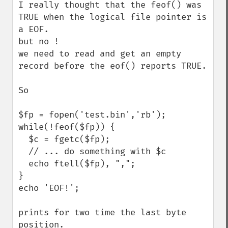
I really thought that the feof() was 
TRUE when the logical file pointer is 
a EOF.

but no ! 

we need to read and get an empty 
record before the eof() reports TRUE.

So

$fp = fopen('test.bin','rb');

while(!feof($fp)) {

  $c = fgetc($fp);

  // ... do something with $c 

  echo ftell($fp), ",";

}

echo 'EOF!';

prints for two time the last byte 
position.
