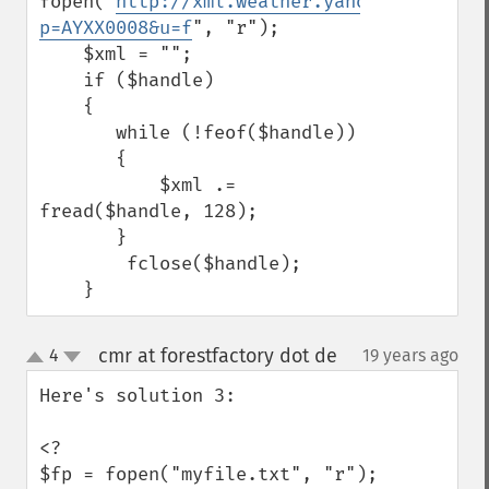
fopen("
http://xml.weather.yahoo.com/forec
p=AYXX0008&u=f
", "r");

    $xml = "";

    if ($handle)

    {

       while (!feof($handle))

       {

           $xml .= 
fread($handle, 128);

       }

        fclose($handle);

    }
cmr at forestfactory dot de
4
19 years ago
¶
up
down
Here's solution 3:

<?

$fp = fopen("myfile.txt", "r");
