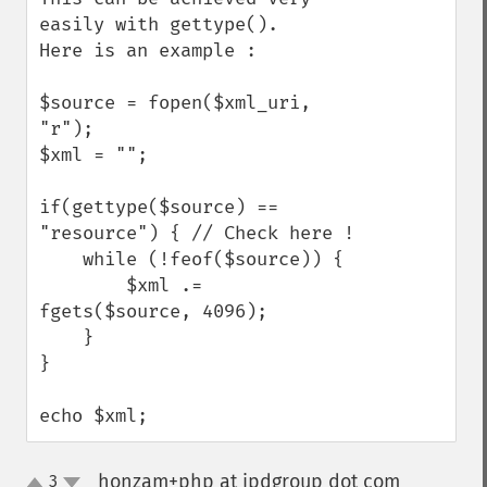
easily with gettype().

Here is an example :

$source = fopen($xml_uri, 
"r");

$xml = "";

if(gettype($source) == 
"resource") { // Check here !

    while (!feof($source)) {

        $xml .= 
fgets($source, 4096);

    }

}

echo $xml;
honzam+php at ipdgroup dot com
3
¶