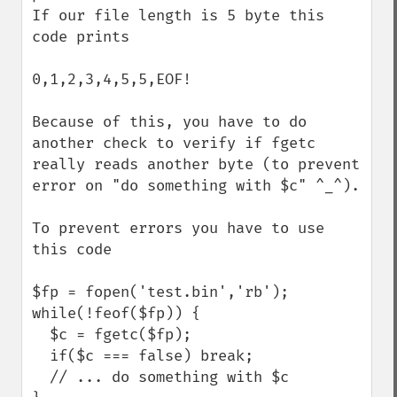
If our file length is 5 byte this 
code prints 

0,1,2,3,4,5,5,EOF!

Because of this, you have to do 
another check to verify if fgetc 
really reads another byte (to prevent 
error on "do something with $c" ^_^).

To prevent errors you have to use 
this code

$fp = fopen('test.bin','rb');

while(!feof($fp)) {

  $c = fgetc($fp);

  if($c === false) break;

  // ... do something with $c 
