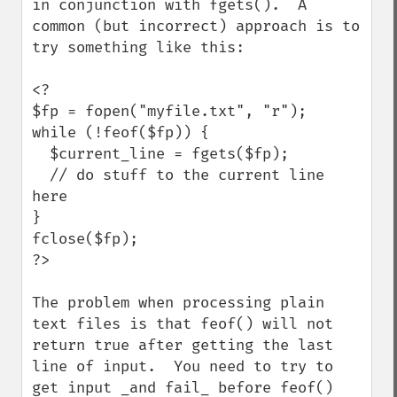
in conjunction with fgets().  A 
common (but incorrect) approach is to 
try something like this:

<?

$fp = fopen("myfile.txt", "r");

while (!feof($fp)) {

  $current_line = fgets($fp);

  // do stuff to the current line 
here

}

fclose($fp);

?>

The problem when processing plain 
text files is that feof() will not 
return true after getting the last 
line of input.  You need to try to 
get input _and fail_ before feof() 