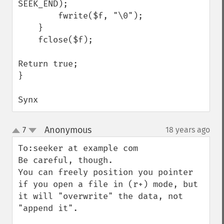
SEEK_END);

        fwrite($f, "\0");

    }

    fclose($f);

Return true;

}

Synx
Anonymous
7
18 years ago
¶
up
down
To:seeker at example com

Be careful, though. 

You can freely position you pointer 
if you open a file in (r+) mode, but 
it will "overwrite" the data, not 
"append it".
