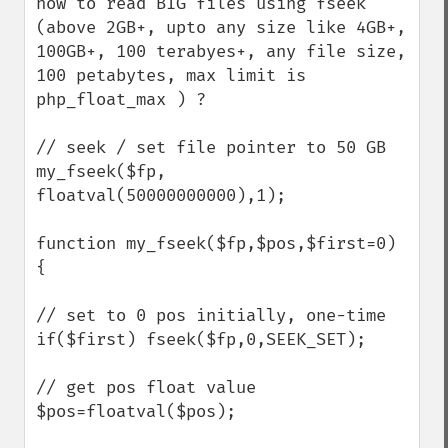
how to read BIG files using fseek 
(above 2GB+, upto any size like 4GB+, 
100GB+, 100 terabyes+, any file size, 
100 petabytes, max limit is 
php_float_max ) ?

// seek / set file pointer to 50 GB

my_fseek($fp, 
floatval(50000000000),1);

function my_fseek($fp,$pos,$first=0) 
{

// set to 0 pos initially, one-time

if($first) fseek($fp,0,SEEK_SET);

// get pos float value

$pos=floatval($pos);
