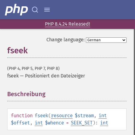
PHP 8.4.24 Released!
Change language:
fseek
(PHP 4, PHP 5, PHP 7, PHP 8)
fseek
—
Positioniert den Dateizeiger
Beschreibung
¶
function
fseek
(
resource
$stream
,
int
$offset
,
int
$whence
=
SEEK_SET
):
int