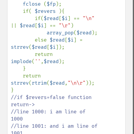
fclose 
(
$fp
);

    if( 
$revers 
){

        if(
$read
[
$i
] == 
"\n" 
|| 
$read
[
$i
] == 
"\r"
)

array_pop
(
$read
);

        else 
$read
[
$i
] = 
strrev
(
$read
[
$i
]);

        return 
implode
(
''
,
$read
);

    }

    return 
strrev
(
rtrim
(
$read
,
"\n\r"
));

//if $revers=false function 
return->

//line 1000: i am line of 
1000

//line 1001: and i am line of 
1001
