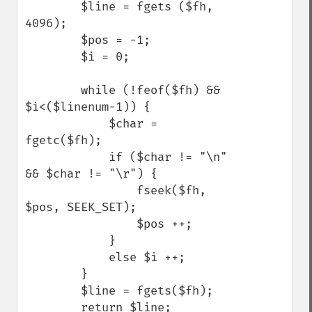
        $line = fgets ($fh, 
4096);

        $pos = -1;

        $i = 0;

        while (!feof($fh) && 
$i<($linenum-1)) {

            $char = 
fgetc($fh);

            if ($char != "\n" 
&& $char != "\r") {

                fseek($fh, 
$pos, SEEK_SET);

                $pos ++;

            }

            else $i ++; 

        }

        $line = fgets($fh);

        return $line;
