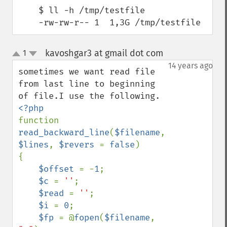
    $ ll -h /tmp/testfile

    -rw-rw-r-- 1  1,3G /tmp/testfile
kavoshgar3 at gmail dot com
1
¶
up
down
14 years ago
sometimes we want read file 
from last line to beginning 
function 
read_backward_line
(
$filename
, 
$lines
, 
$revers 
= 
false
)

{

$offset 
= -
1
;

$c 
= 
''
;

$read 
= 
''
;

$i 
= 
0
;

$fp 
= @
fopen
(
$filename
, 