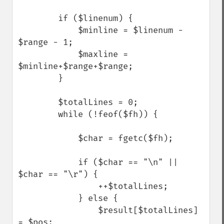
        if ($linenum) {

            $minline = $linenum - 
$range - 1;

            $maxline = 
$minline+$range+$range;

        }

        $totalLines = 0;

        while (!feof($fh)) {

            $char = fgetc($fh);

            if ($char == "\n" || 
$char == "\r") {

                ++$totalLines;

            } else {

                $result[$totalLines] 
= $pos;   
