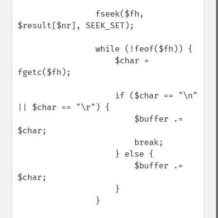
                fseek($fh, 
$result[$nr], SEEK_SET);

                while (!feof($fh)) {

                    $char = 
fgetc($fh);

                    if ($char == "\n" 
|| $char == "\r") {

                        $buffer .= 
$char;

                        break;

                    } else {

                        $buffer .= 
$char;

                    }

                }
