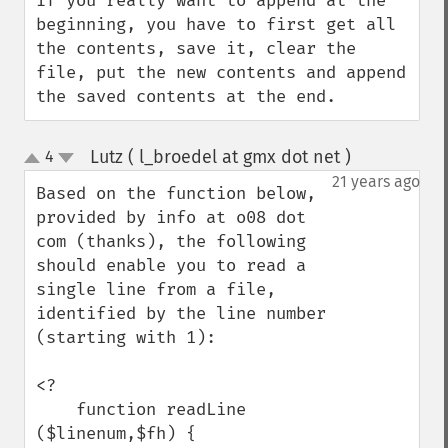
If you really want to append at the 
beginning, you have to first get all 
the contents, save it, clear the 
file, put the new contents and append 
the saved contents at the end.
Lutz ( l_broedel at gmx dot net )
4
¶
up
down
21 years ago
Based on the function below, 
provided by info at o08 dot 
com (thanks), the following 
should enable you to read a 
single line from a file, 
identified by the line number 
(starting with 1):

<?

    function readLine 
($linenum,$fh) {
