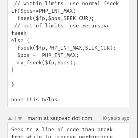
 // within limits, use normal fseek

if($pos<=PHP_INT_MAX)

  fseek($fp,$pos,SEEK_CUR);

 // out of limits, use recursive 
fseek

else {

  fseek($fp,PHP_INT_MAX,SEEK_CUR);

  $pos -= PHP_INT_MAX;

  my_fseek($fp,$pos);

}

}

hope this helps.
marin at sagovac dot com
1
10 years ago
¶
up
down
Seek to a line of code than break 
from while to improve performance. 