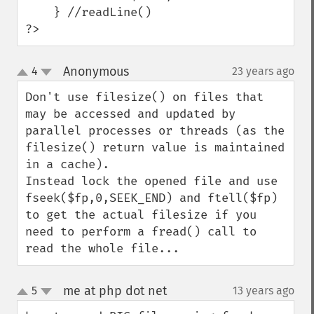
    } //readLine()

?>
Anonymous
4
23 years ago
¶
up
down
Don't use filesize() on files that 
may be accessed and updated by 
parallel processes or threads (as the 
filesize() return value is maintained 
in a cache).

Instead lock the opened file and use 
fseek($fp,0,SEEK_END) and ftell($fp) 
to get the actual filesize if you 
need to perform a fread() call to 
read the whole file...
me at php dot net
5
13 years ago
¶
up
down