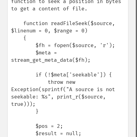
function to seek a position in bytes 
to get a content of file.

    function readFileSeek($source, 
$linenum = 0, $range = 0)

    {

        $fh = fopen($source, 'r');

        $meta = 
stream_get_meta_data($fh);

        if (!$meta['seekable']) {

            throw new 
Exception(sprintf("A source is not 
seekable: %s", print_r($source, 
true)));

        }

        $pos = 2;

        $result = null;
