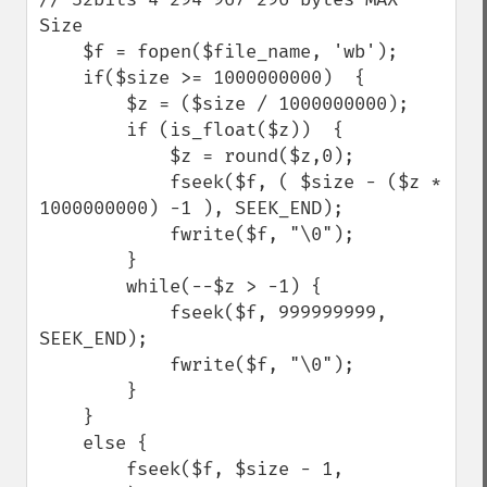
Size 

    $f = fopen($file_name, 'wb');

    if($size >= 1000000000)  {

        $z = ($size / 1000000000);        

        if (is_float($z))  { 

            $z = round($z,0);

            fseek($f, ( $size - ($z * 
1000000000) -1 ), SEEK_END);

            fwrite($f, "\0");

        }        

        while(--$z > -1) {

            fseek($f, 999999999, 
SEEK_END);

            fwrite($f, "\0");

        }

    } 

    else {

        fseek($f, $size - 1, 