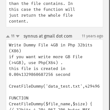
than the file contains. In 
this case the function will 
just return the whole file 
content.
synnus at gmail dot com
11
11 years ago
¶
up
down
Write Dummy File 4GB in Php 32bits 
(X86)

if you want write more GB File 
(>4GB), use Php(X64) .

this file is created in 
0.0041329860687256 second

CreatFileDummy('data_test.txt',4294967296)
FUNCTION 
CreatFileDummy($file_name,$size) {    

// 32bits 4 294 967 296 bytes MAX 