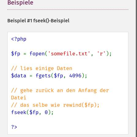
Beispiele
¶
Beispiel #1
fseek()
-Beispiel
<?php

$fp 
= 
fopen
(
'somefile.txt'
, 
'r'
);

$data 
= 
fgets
(
$fp
, 
4096
);

// gehe zurück an den Anfang der 
Datei

fseek
(
$fp
, 
0
);

?>