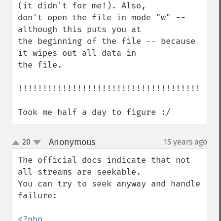
(it didn't for me!). Also, 

don't open the file in mode "w" -- 
although this puts you at 

the beginning of the file -- because 
it wipes out all data in 

the file. 

!!!!!!!!!!!!!!!!!!!!!!!!!!!!!!!!!!!!!!

Took me half a day to figure :/
Anonymous
20
15 years ago
¶
up
down
The official docs indicate that not 
all streams are seekable.

You can try to seek anyway and handle 
failure:
