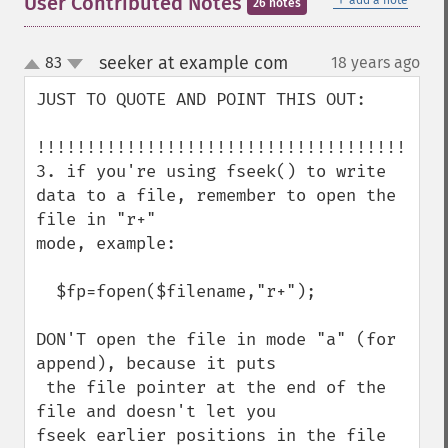
User Contributed Notes
add a note
26 notes
seeker at example com
83
18 years ago
¶
up
down
JUST TO QUOTE AND POINT THIS OUT:

!!!!!!!!!!!!!!!!!!!!!!!!!!!!!!!!!!!!!!

3. if you're using fseek() to write 
data to a file, remember to open the 
file in "r+" 

mode, example:

  $fp=fopen($filename,"r+");

DON'T open the file in mode "a" (for 
append), because it puts

 the file pointer at the end of the 
file and doesn't let you 

fseek earlier positions in the file 