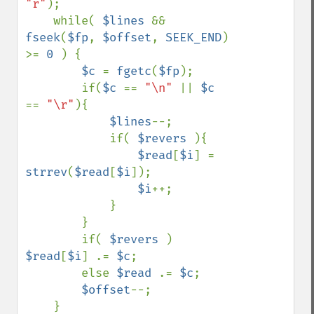
"r"
);

    while( 
$lines 
&& 
fseek
(
$fp
, 
$offset
, 
SEEK_END
) 
>= 
0 
) {

$c 
= 
fgetc
(
$fp
);

        if(
$c 
== 
"\n" 
|| 
$c 
== 
"\r"
){

$lines
--;

            if( 
$revers 
){

$read
[
$i
] = 
strrev
(
$read
[
$i
]);

$i
++;

            }

        }

        if( 
$revers 
) 
$read
[
$i
] .= 
$c
;

        else 
$read 
.= 
$c
;

$offset
--;

    }
