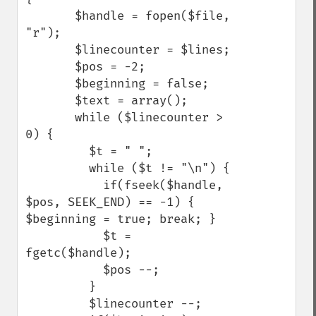
       $handle = fopen($file, 
"r");

       $linecounter = $lines;

       $pos = -2;

       $beginning = false;

       $text = array();

       while ($linecounter > 
0) {

         $t = " ";

         while ($t != "\n") {

           if(fseek($handle, 
$pos, SEEK_END) == -1) {

$beginning = true; break; }

           $t = 
fgetc($handle);

           $pos --;

         }

         $linecounter --;
