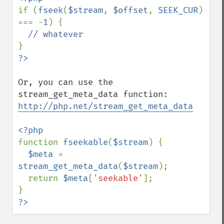
if (
fseek
(
$stream
, 
$offset
, 
SEEK_CUR
) 
=== -
1
) {

Or, you can use the 
http://php.net/stream_get_meta_data
function 
fseekable
(
$stream
) {

$meta 
= 
stream_get_meta_data
(
$stream
);

  return 
$meta
[
'seekable'
];

?>