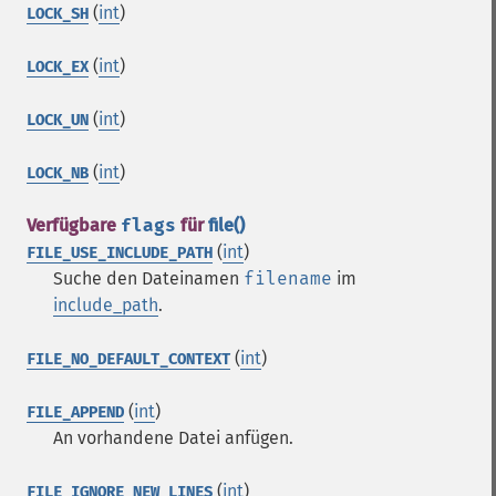
(
int
)
LOCK_SH
(
int
)
LOCK_EX
(
int
)
LOCK_UN
(
int
)
LOCK_NB
Verfügbare
flags
für
file()
(
int
)
FILE_USE_INCLUDE_PATH
Suche den Dateinamen
filename
im
include_path
.
(
int
)
FILE_NO_DEFAULT_CONTEXT
(
int
)
FILE_APPEND
An vorhandene Datei anfügen.
(
int
)
FILE_IGNORE_NEW_LINES