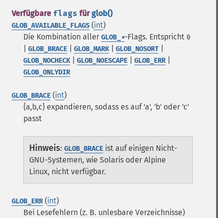
Verfügbare
flags
für
glob()
(
int
)
GLOB_AVAILABLE_FLAGS
Die Kombination aller
-Flags. Entspricht
GLOB_
*
0
|
|
|
|
GLOB_BRACE
GLOB_MARK
GLOB_NOSORT
|
|
|
GLOB_NOCHECK
GLOB_NOESCAPE
GLOB_ERR
GLOB_ONLYDIR
(
int
)
GLOB_BRACE
{a,b,c} expandieren, sodass es auf 'a', 'b' oder 'c'
passt
Hinweis
:
ist auf einigen Nicht-
GLOB_BRACE
GNU-Systemen, wie Solaris oder Alpine
Linux, nicht verfügbar.
(
int
)
GLOB_ERR
Bei Lesefehlern (z. B. unlesbare Verzeichnisse)