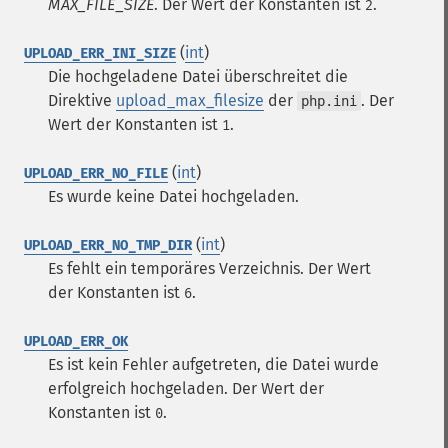
MAX_FILE_SIZE
. Der Wert der Konstanten ist
.
2
(
int
)
UPLOAD_ERR_INI_SIZE
Die hochgeladene Datei überschreitet die
Direktive
upload_max_filesize
der
. Der
php.ini
Wert der Konstanten ist
.
1
(
int
)
UPLOAD_ERR_NO_FILE
Es wurde keine Datei hochgeladen.
(
int
)
UPLOAD_ERR_NO_TMP_DIR
Es fehlt ein temporäres Verzeichnis. Der Wert
der Konstanten ist
.
6
UPLOAD_ERR_OK
Es ist kein Fehler aufgetreten, die Datei wurde
erfolgreich hochgeladen. Der Wert der
Konstanten ist
.
0