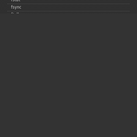
fsync
ftell
ftruncate
fwrite
glob
is_​dir
is_​executable
is_​file
is_​link
is_​readable
is_​uploaded_​file
is_​writable
is_​writeable
lchgrp
lchown
link
linkinfo
lstat