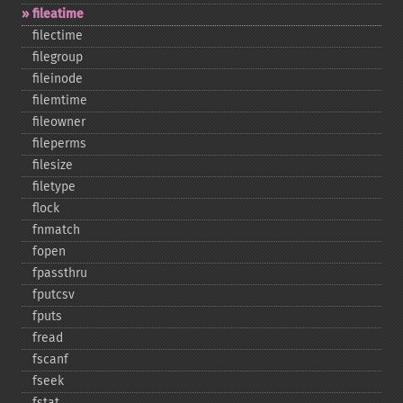
fileatime
filectime
filegroup
fileinode
filemtime
fileowner
fileperms
filesize
filetype
flock
fnmatch
fopen
fpassthru
fputcsv
fputs
fread
fscanf
fseek
fstat