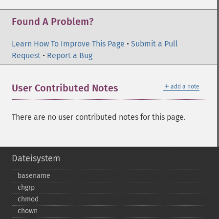
Found A Problem?
Learn How To Improve This Page
•
Submit a Pull
Request
•
Report a Bug
＋
User Contributed Notes
add a note
There are no user contributed notes for this page.
Dateisystem
basename
chgrp
chmod
chown