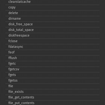
clearstatcache
copy
delete
dirname
disk_​free_​space
disk_​total_​space
diskfreespace
fclose
fdatasync
feof
fflush
fgetc
fgetcsv
fgets
fgetss
file
file_​exists
file_​get_​contents
file_​put_​contents