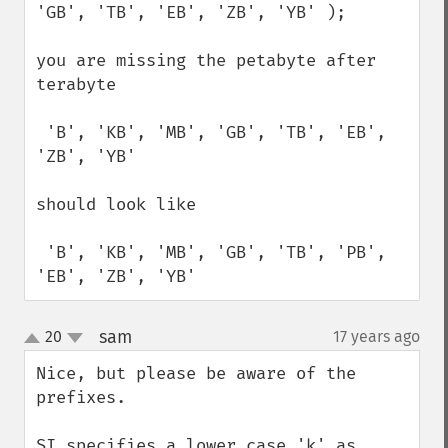
'GB', 'TB', 'EB', 'ZB', 'YB' );

you are missing the petabyte after 
terabyte

 'B', 'KB', 'MB', 'GB', 'TB', 'EB', 
'ZB', 'YB' 

should look like

 'B', 'KB', 'MB', 'GB', 'TB', 'PB', 
'EB', 'ZB', 'YB'
sam
20
17 years ago
¶
up
down
Nice, but please be aware of the 
prefixes.

SI specifies a lower case 'k' as 