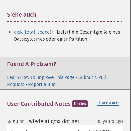
Siehe auch
¶
disk_total_space()
- Liefert die Gesamtgröße eines
Dateisystemes oder einer Partition
Found A Problem?
Learn How To Improve This Page
•
Submit a Pull
Request
•
Report a Bug
＋
User Contributed Notes
add a note
5 notes
wiede at gmx dot net
63
15 years ago
¶
up
down