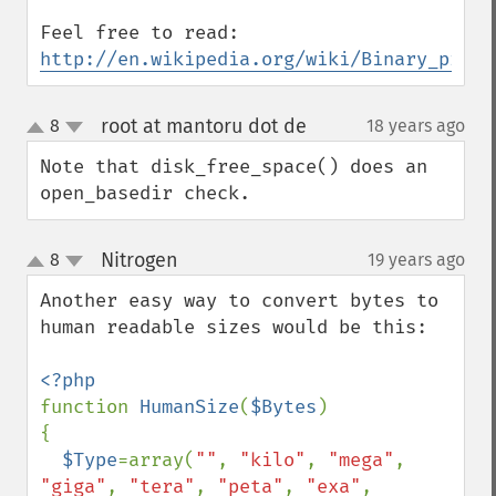
http://en.wikipedia.org/wiki/Binary_prefi
root at mantoru dot de
8
18 years ago
¶
up
down
Note that disk_free_space() does an 
open_basedir check.
Nitrogen
8
19 years ago
¶
up
down
Another easy way to convert bytes to 
human readable sizes would be this:

function 
HumanSize
(
$Bytes
)

{

$Type
=array(
""
, 
"kilo"
, 
"mega"
, 
"giga"
, 
"tera"
, 
"peta"
, 
"exa"
, 