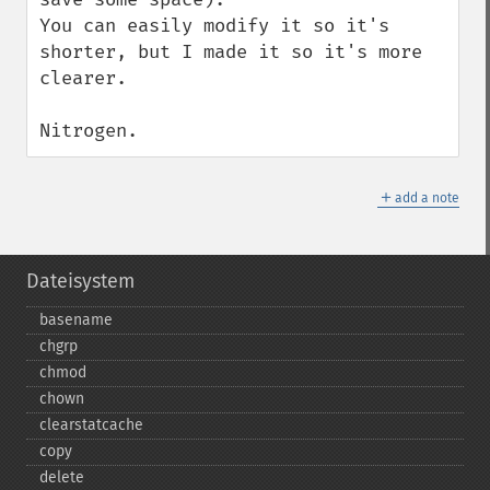
You can easily modify it so it's 
shorter, but I made it so it's more 
clearer.

Nitrogen.
＋
add a note
Dateisystem
basename
chgrp
chmod
chown
clearstatcache
copy
delete