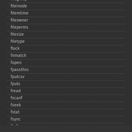
fileinode
filemtime
fileowner
fileperms
filesize
filetype
flock
fnmatch
fopen
fpassthru
fputcsv
fputs
fread
fscanf
fseek
fstat
fsync
ftell