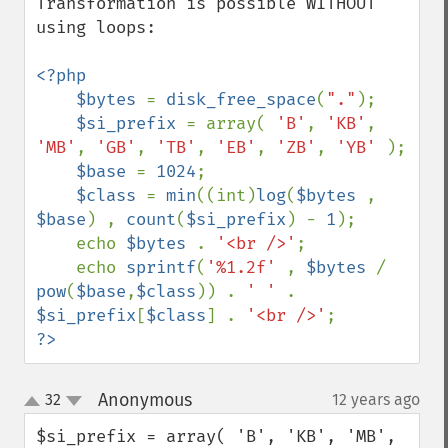
Transformation is possible WITHOUT 
using loops:

<?php 

    $bytes 
= 
disk_free_space
(
"."
); 

$si_prefix 
= array( 
'B'
, 
'KB'
, 
'MB'
, 
'GB'
, 
'TB'
, 
'EB'
, 
'ZB'
, 
'YB' 
);

$base 
= 
1024
;

$class 
= 
min
((int)
log
(
$bytes 
, 
$base
) , 
count
(
$si_prefix
) - 
1
);

    echo 
$bytes 
. 
'<br />'
;

    echo 
sprintf
(
'%1.2f' 
, 
$bytes 
/ 
pow
(
$base
,
$class
)) . 
' ' 
. 
$si_prefix
[
$class
] . 
'<br />'
?>
Anonymous
32
12 years ago
¶
up
down
$si_prefix = array( 'B', 'KB', 'MB', 