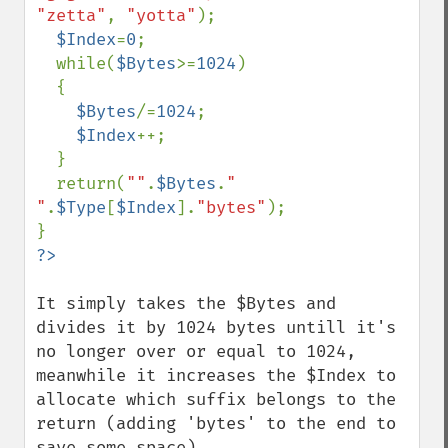
"zetta"
, 
"yotta"
);

$Index
=
0
;

  while(
$Bytes
>=
1024
)

  {

$Bytes
/=
1024
;

$Index
++;

  }

  return(
""
.
$Bytes
.
" 
"
.
$Type
[
$Index
].
"bytes"
);

It simply takes the $Bytes and 
divides it by 1024 bytes untill it's 
no longer over or equal to 1024, 
meanwhile it increases the $Index to 
allocate which suffix belongs to the 
return (adding 'bytes' to the end to 
save some space).
