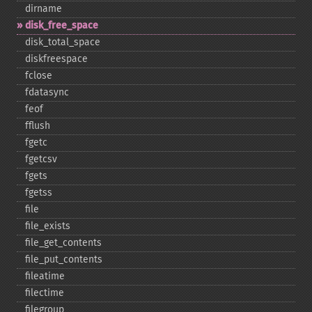
dirname
disk_​free_​space
disk_​total_​space
diskfreespace
fclose
fdatasync
feof
fflush
fgetc
fgetcsv
fgets
fgetss
file
file_​exists
file_​get_​contents
file_​put_​contents
fileatime
filectime
filegroup