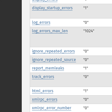
display_startup_errors
"1"
log_errors
"0"
log_errors_max_len
"1024"
ignore_repeated_errors
"0"
ignore_repeated_source
"0"
report_memleaks
"1"
track_errors
"0"
html_errors
"1"
xmlrpc_errors
"0"
xmlrpc_error_number
"0"