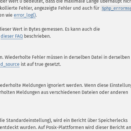
d der Wert 0 bedeutet, dass die maximale Länge überhaupt nic
kollierte Fehler, angezeigte Fehler und auch für
$php_errorms
nen wie
error_log()
.
ieser Wert in Bytes gemessen. Es kann auch die
n
dieser FAQ
beschrieben.
n. Wiederholte Fehler müssen in derselben Datei in derselben
ed_source
ist auf true gesetzt.
iederholte Meldungen ignoriert werden. Wenn diese Einstellun
derholten Meldungen aus verschiedenen Dateien oder anderen
ie Standardeinstellung), wird ein Bericht über Speicherlecks
ntdeckt wurden. Auf Posix-Plattformen wird dieser Bericht a