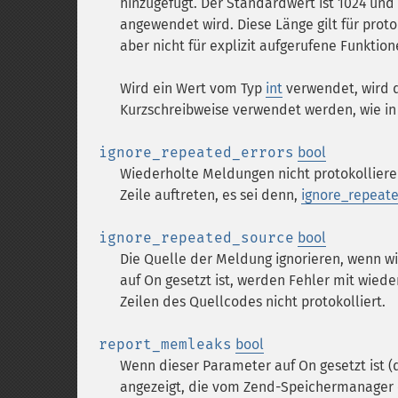
hinzugefügt. Der Standardwert ist 1024 un
angewendet wird. Diese Länge gilt für proto
aber nicht für explizit aufgerufene Funktio
Wird ein Wert vom Typ
int
verwendet, wird d
Kurzschreibweise verwendet werden, wie i
ignore_repeated_errors
bool
Wiederholte Meldungen nicht protokolliere
Zeile auftreten, es sei denn,
ignore_repeat
ignore_repeated_source
bool
Die Quelle der Meldung ignorieren, wenn w
auf On gesetzt ist, werden Fehler mit wie
Zeilen des Quellcodes nicht protokolliert.
report_memleaks
bool
Wenn dieser Parameter auf On gesetzt ist (d
angezeigt, die vom Zend-Speichermanager e