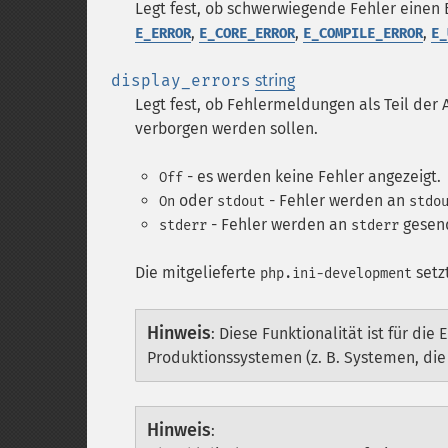
Legt fest, ob schwerwiegende Fehler einen
,
,
,
E_ERROR
E_CORE_ERROR
E_COMPILE_ERROR
E_
display_errors
string
Legt fest, ob Fehlermeldungen als Teil de
verborgen werden sollen.
- es werden keine Fehler angezeigt.
Off
oder
- Fehler werden an
On
stdout
stdo
- Fehler werden an
gesend
stderr
stderr
Die mitgelieferte
setz
php.ini-development
Hinweis
:
Diese Funktionalität ist für die
Produktionssystemen (z. B. Systemen, di
Hinweis
: