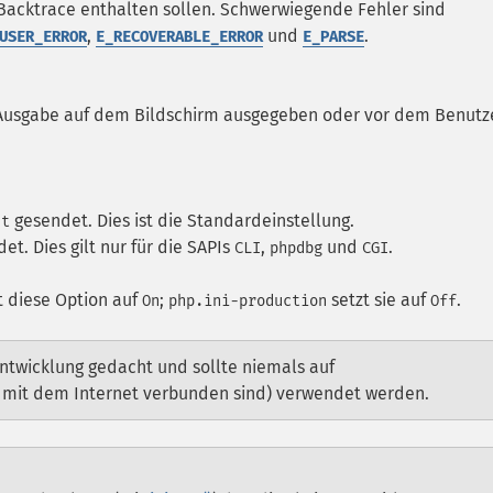
 Backtrace enthalten sollen. Schwerwiegende Fehler sind
,
und
.
USER_ERROR
E_RECOVERABLE_ERROR
E_PARSE
r Ausgabe auf dem Bildschirm ausgegeben oder vor dem Benutz
gesendet. Dies ist die Standardeinstellung.
ut
et. Dies gilt nur für die SAPIs
,
und
.
CLI
phpdbg
CGI
t diese Option auf
;
setzt sie auf
.
On
php.ini-production
Off
 Entwicklung gedacht und sollte niemals auf
e mit dem Internet verbunden sind) verwendet werden.