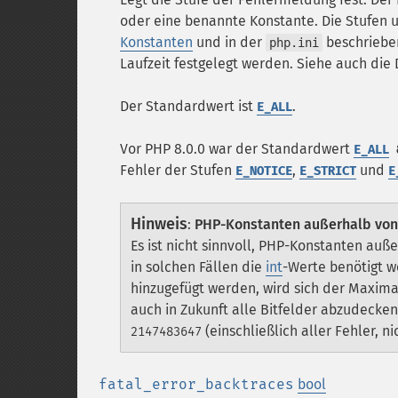
oder eine benannte Konstante. Die Stufen 
Konstanten
und in der
beschrieben
php.ini
Laufzeit festgelegt werden. Siehe auch die 
Der Standardwert ist
.
E_ALL
Vor PHP 8.0.0 war der Standardwert
E_ALL
Fehler der Stufen
,
und
E_NOTICE
E_STRICT
E
Hinweis
:
PHP-Konstanten außerhalb vo
Es ist nicht sinnvoll, PHP-Konstanten auße
in solchen Fällen die
int
-Werte benötigt w
hinzugefügt werden, wird sich der Maxima
auch in Zukunft alle Bitfelder abzudecken,
(einschließlich aller Fehler, n
2147483647
fatal_error_backtraces
bool