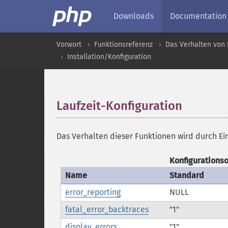
Downloads
Documentation
Vorwort
Funktionsreferenz
Das Verhalten von 
Installation/Konfiguration
Laufzeit-Konfiguration
¶
Das Verhalten dieser Funktionen wird durch Ei
Konfigurationso
Name
Standard
error_reporting
NULL
fatal_error_backtraces
"1"
display_errors
"1"