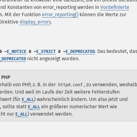
und Konstanten von error_reporting werden in
Vordefinierte
. Mit der Funktion
error_reporting()
können die Werte zur
Direktive
display_errors
.
. Das bedeutet, da
& ~
E_NOTICE
& ~
E_STRICT
& ~
E_DEPRECATED
nicht angezeigt wurden.
_DEPRECATED
n PHP
rhalb von PHP, z. B. in der
, zu verwenden, weshal
httpd.conf
erden. Und weil im Laufe der Zeit weitere Fehlerstufen
lwert (für
) wahrscheinlich ändern. Um also jetzt und
E_ALL
 sollte statt
ein größerer numerischer Wert wie
E_ALL
icht nur
) verwendet werden.
E_ALL