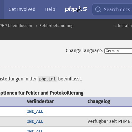
Get Involved
Help
Search docs
PHP beeinflussen
Fehlerbehandlung
« Install
Change language:
nstellungen in der
beeinflusst.
php.ini
ptionen für Fehler und Protokollierung
Veränderbar
Changelog
INI_ALL
Verfügbar seit PHP 8.
INI_ALL
INI_ALL