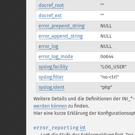
docref_root
""
docref_ext
""
error_prepend_string
NULL
error_append_string
NULL
error_log
NULL
error_log_mode
0o644
syslog.facility
"LOG_USER"
syslog.filter
"no-ctrl"
syslog.ident
"php"
Weitere Details und die Definitionen der INI_*
werden können
zu finden.
Hier eine kurze Erklärung der Konfigurationsop
error_reporting
int
Legt die Stufe der Fehlermeldung fest. Der 