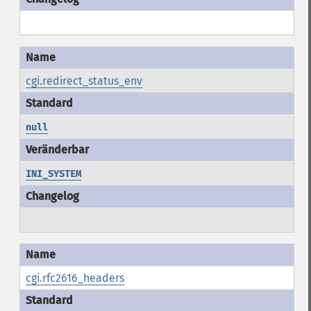
cgi.redirect_status_env
null
INI_SYSTEM
cgi.rfc2616_headers