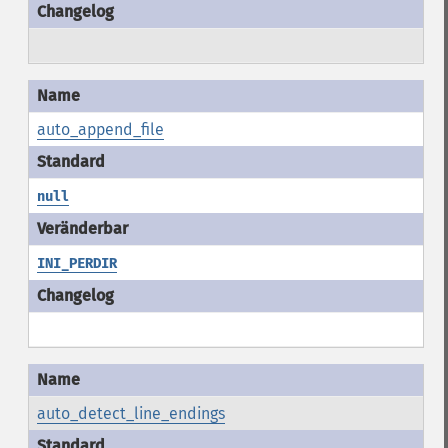
auto_append_file
null
INI_PERDIR
auto_detect_line_endings