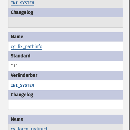
INI_SYSTEM
cgi.fix_pathinfo
"1"
INI_SYSTEM
cgi.force_redirect