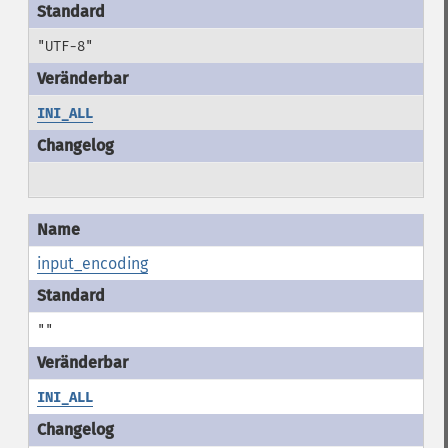
"UTF-8"
INI_ALL
input_encoding
""
INI_ALL