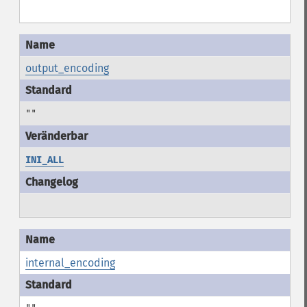
output_encoding
""
INI_ALL
internal_encoding