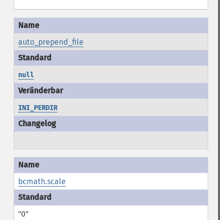
auto_prepend_file
null
INI_PERDIR
bcmath.scale
"0"