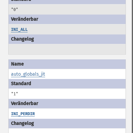
"0"
INI_ALL
auto_globals_jit
"1"
INI_PERDIR