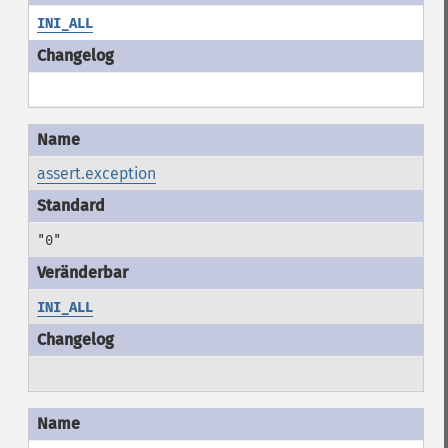
INI_ALL
assert.exception
"0"
INI_ALL