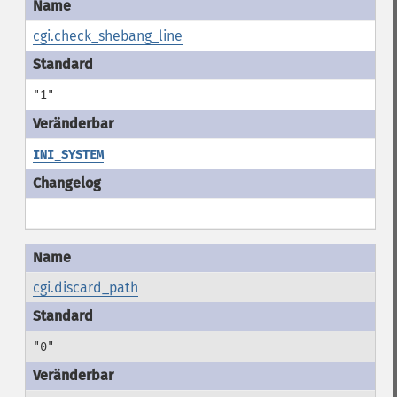
cgi.check_shebang_line
"1"
INI_SYSTEM
cgi.discard_path
"0"