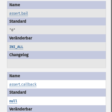
assert.bail
"0"
INI_ALL
assert.callback
null