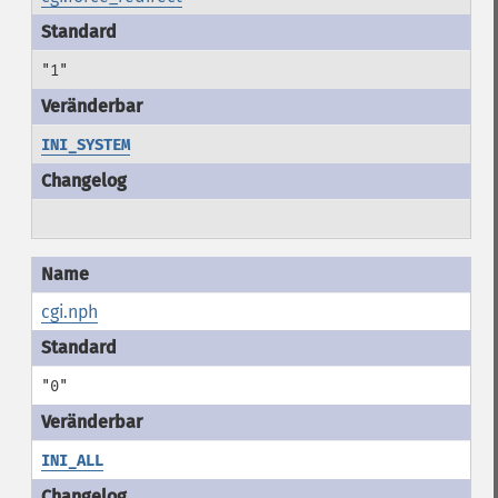
"1"
INI_SYSTEM
cgi.nph
"0"
INI_ALL