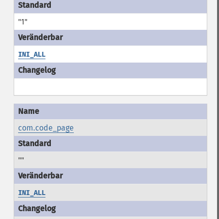
"1"
INI_ALL
com.code_page
""
INI_ALL