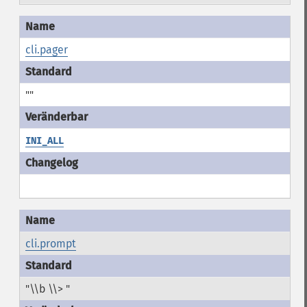
cli.pager
""
INI_ALL
cli.prompt
"\\b \\> "