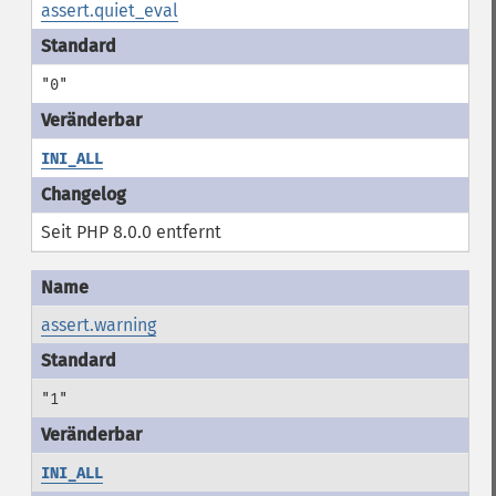
assert.quiet_eval
"0"
INI_ALL
Seit PHP 8.0.0 entfernt
assert.warning
"1"
INI_ALL