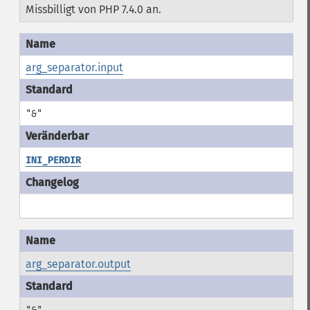
Missbilligt von PHP 7.4.0 an.
arg_separator.input
"&"
INI_PERDIR
arg_separator.output