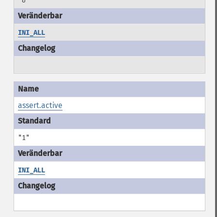
"&"
INI_ALL
assert.active
"1"
INI_ALL