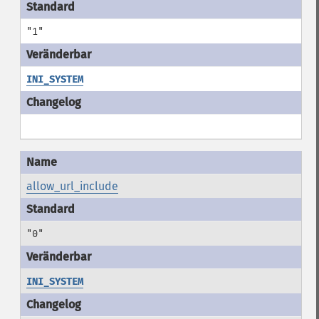
"1"
INI_SYSTEM
allow_url_include
"0"
INI_SYSTEM