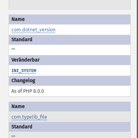
com.dotnet_version
""
INI_SYSTEM
As of PHP 8.0.0
com.typelib_file
""