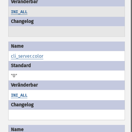
INI_ALL
cli_server.color
"0"
INI_ALL