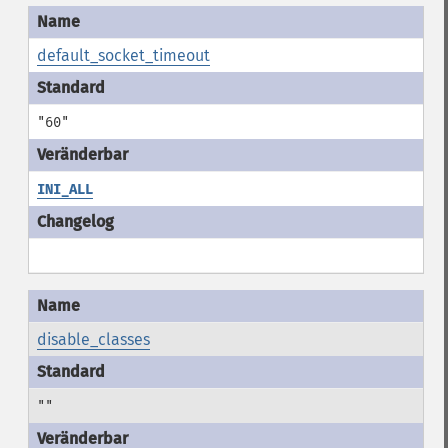
default_socket_timeout
"60"
INI_ALL
disable_classes
""