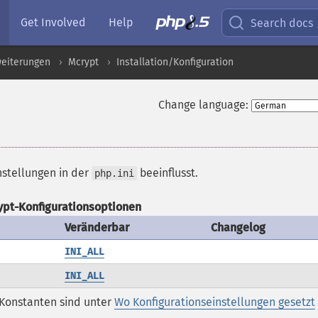
Get Involved
Help
Search docs
weiterungen
Mcrypt
Installation/Konfiguration
Change language:
nstellungen in der
beeinflusst.
php.ini
ypt-Konfigurationsoptionen
Veränderbar
Changelog
INI_ALL
INI_ALL
-Konstanten sind unter
Wo Konfigurationseinstellungen gesetzt