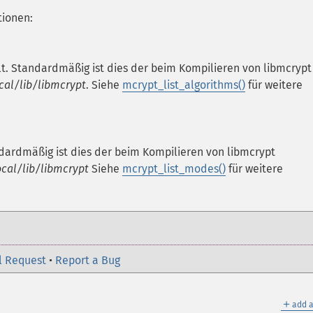
tionen:
lt. Standardmäßig ist dies der beim Kompilieren von libmcrypt
cal/lib/libmcrypt
. Siehe
mcrypt_list_algorithms()
für weitere
ndardmäßig ist dies der beim Kompilieren von libmcrypt
ocal/lib/libmcrypt
Siehe
mcrypt_list_modes()
für weitere
l Request
•
Report a Bug
＋
add a