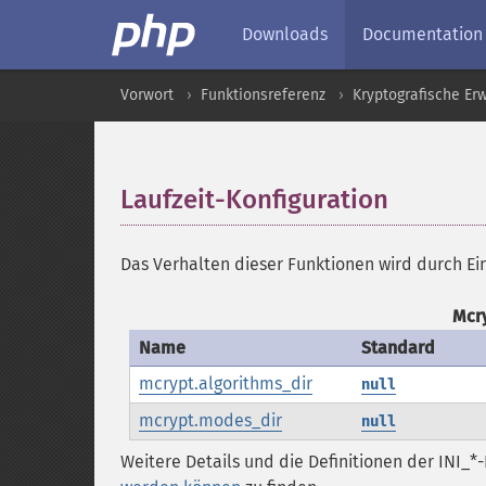
Downloads
Documentation
Vorwort
Funktionsreferenz
Kryptografische Er
Laufzeit-Konfiguration
¶
Das Verhalten dieser Funktionen wird durch Ei
Mcr
Name
Standard
mcrypt.algorithms_dir
null
mcrypt.modes_dir
null
Weitere Details und die Definitionen der INI_*