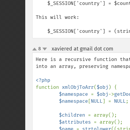
    $_SESSION['country'] = $country;

This will work:

    $_SESSION['country'] = (str
xaviered at gmail dot com
8
¶
up
down
Here is a recursive function tha
into an array, preserving namespa
function 
xmlObjToArr
(
$obj
) {

$namespace 
= 
$obj
->
getDo
$namespace
[
NULL
] = 
NULL
;

$children 
= array();

$attributes 
= array();

$name 
= 
strtolower
((stri