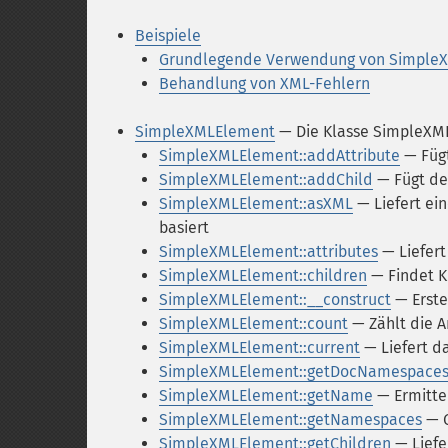
Beispiele
Grundlegende Verwendung von Simple
Behandlung von XML-Fehlern
SimpleXMLElement
— Die Klasse SimpleXM
SimpleXMLElement::addAttribute
— Fügt
SimpleXMLElement::addChild
— Fügt de
SimpleXMLElement::asXML
— Liefert ei
basiert
SimpleXMLElement::attributes
— Liefert
SimpleXMLElement::children
— Findet K
SimpleXMLElement::__construct
— Erste
SimpleXMLElement::count
— Zählt die A
SimpleXMLElement::current
— Liefert d
SimpleXMLElement::getDocNamespace
SimpleXMLElement::getName
— Ermitte
SimpleXMLElement::getNamespaces
— G
SimpleXMLElement::getChildren
— Liefe