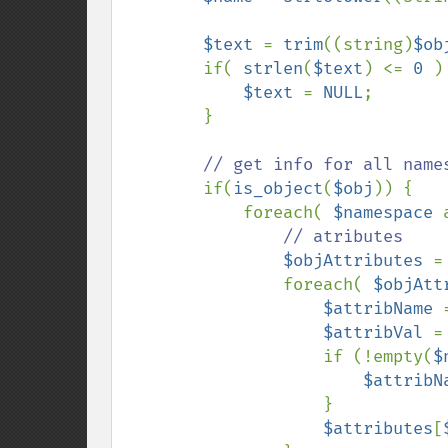
$text 
= 
trim
((string)
$ob
        if( 
strlen
(
$text
) <= 
0 
) 
$text 
= 
NULL
;

        }

// get info for all names
if(
is_object
(
$obj
)) {

            foreach( 
$namespace 
// atributes

$objAttributes 
=
                foreach( 
$objAtt
$attribName 
$attribVal 
=
                    if (!empty(
$
$attribN
                    }

$attributes
[