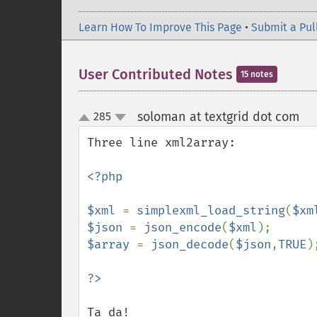
Learn How To Improve This Page
•
Submit a Pul
User Contributed Notes
15 notes
soloman at textgrid dot com
285
¶
up
down
Three line xml2array:

<?php

$xml 
= 
simplexml_load_string
(
$xm
$json 
= 
json_encode
(
$xml
$array 
= 
json_decode
(
$json
,
TRUE
);
Ta da!