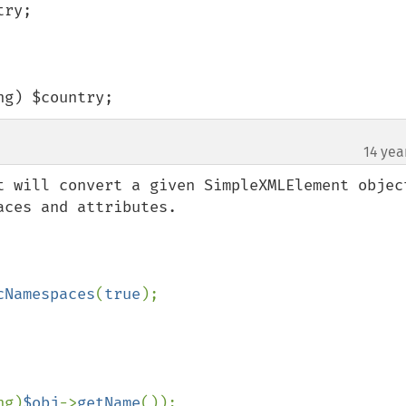
ing) $country;
14 yea
t will convert a given SimpleXMLElement object
ces and attributes.

cNamespaces
(
true
);

ng)
$obj
->
getName
());
