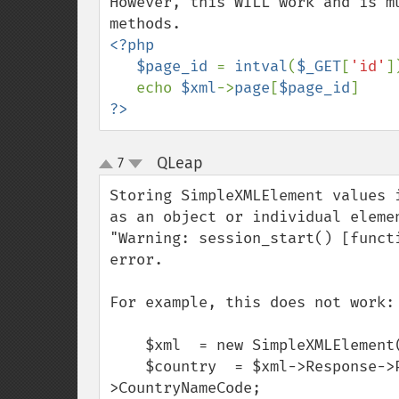
However, this WILL work and is m
<?php

   $page_id 
= 
intval
(
$_GET
[
'id'
])
   echo 
$xml
->
page
[
$page_id
?>
QLeap
7
¶
up
down
Storing SimpleXMLElement values 
as an object or individual eleme
"Warning: session_start() [funct
error.

For example, this does not work:

    $xml  = new SimpleXMLElement($page);

    $country  = $xml->Response->Placemark->AddressDetails->Country-
>CountryNameCode;
