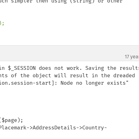
uch simpler then using (string) or other 
;

17 yea
in $_SESSION does not work. Saving the results
nts of the object will result in the dreaded 
ion.session-start]: Node no longer exists" 