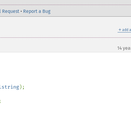
l Request
•
Report a Bug
＋
add a
14 yea
lstring

