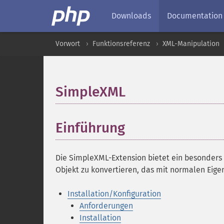
Downloads
Documentation
Vorwort
Funktionsreferenz
XML-Manipulation
SimpleXML
¶
Einführung
¶
Die SimpleXML-Extension bietet ein besonders
Objekt zu konvertieren, das mit normalen Eige
Installation/Konfiguration
Anforderungen
Installation