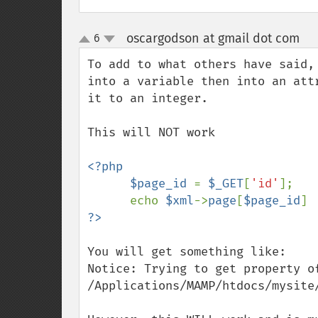
oscargodson at gmail dot com
6
¶
up
down
To add to what others have said,
into a variable then into an att
it to an integer.

This will NOT work

<?php

      $page_id 
= 
$_GET
[
'id'
];

      echo 
$xml
->
page
[
$page_id
You will get something like:

Notice: Trying to get property of
/Applications/MAMP/htdocs/mysite/