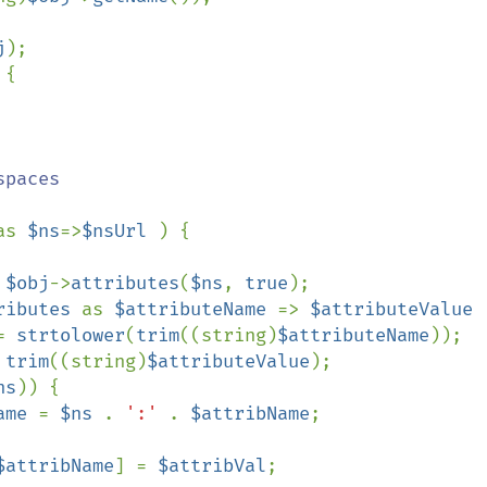
j
);

{

paces

as 
$ns
=>
$nsUrl 
) {

 
$obj
->
attributes
(
$ns
, 
true
);

ributes 
as 
$attributeName 
=> 
$attributeValue 
= 
strtolower
(
trim
((string)
$attributeName
));

 
trim
((string)
$attributeValue
);

ns
)) {

ame 
= 
$ns 
. 
':' 
. 
$attribName
;

$attribName
] = 
$attribVal
;
