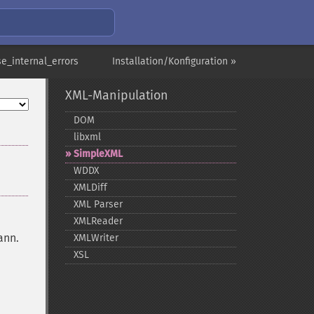
se_internal_errors
Installation/Konfiguration »
XML-Manipulation
DOM
libxml
SimpleXML
WDDX
XMLDiff
XML Parser
XMLReader
ann.
XMLWriter
XSL