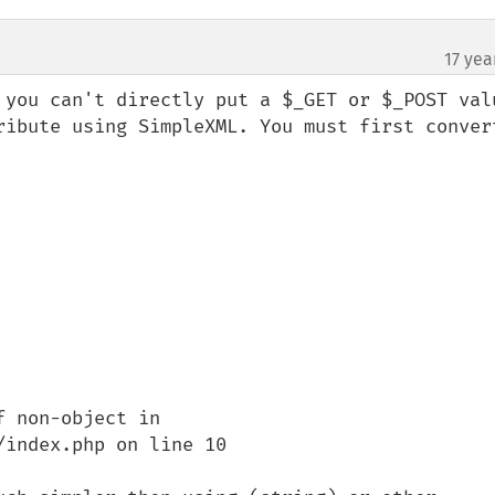
17 yea
 you can't directly put a $_GET or $_POST valu
ribute using SimpleXML. You must first convert
 non-object in 
index.php on line 10
