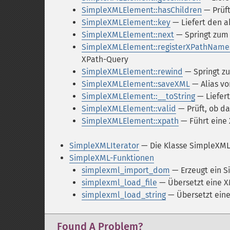
SimpleXMLElement::hasChildren
— Prüft
SimpleXMLElement::key
— Liefert den a
SimpleXMLElement::next
— Springt zum
SimpleXMLElement::registerXPathName
XPath-Query
SimpleXMLElement::rewind
— Springt z
SimpleXMLElement::saveXML
— Alias v
SimpleXMLElement::__toString
— Liefert
SimpleXMLElement::valid
— Prüft, ob da
SimpleXMLElement::xpath
— Führt eine
SimpleXMLIterator
— Die Klasse SimpleXML
SimpleXML-Funktionen
simplexml_import_dom
— Erzeugt ein 
simplexml_load_file
— Übersetzt eine XM
simplexml_load_string
— Übersetzt eine
Found A Problem?