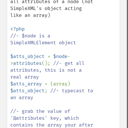
all attributes of a node (not 
SimpleXML's object acting 
like an array)

//- $node is a 
SimpleXMLElement object

$atts_object 
= 
$node
-
>
attributes
(); 
//- get all 
attributes, this is not a 
$atts_array 
= (array) 
$atts_object
; 
//- typecast to 
an array

//- grab the value of 
'@attributes' key, which 