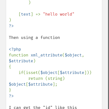
)

    [
text
] => 
Then using a function

function 
xml_attribute
(
$object
, 
$attribute
)

{

    if(isset(
$object
[
$attribute
]))

        return (string) 
$object
[
$attribute
];

I can get the "id" like this
