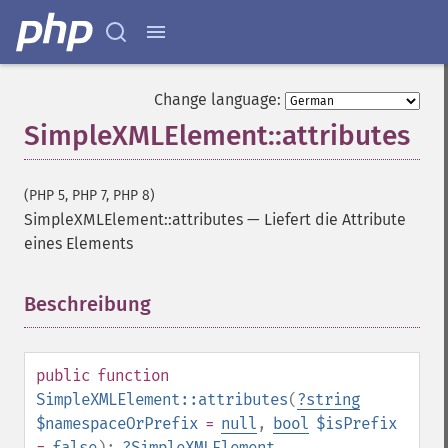
Change language:
SimpleXMLElement::attributes
(PHP 5, PHP 7, PHP 8)
SimpleXMLElement::attributes
—
Liefert die Attribute
eines Elements
Beschreibung
¶
public
function
SimpleXMLElement::attributes
(
?
string
$namespaceOrPrefix
=
null
,
bool
$isPrefix
=
false
):
?
SimpleXMLElement