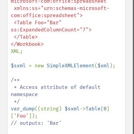
microsoft-com:office:spreadsheet"

 xmlns:ss="urn:schemas-microsoft-
com:office:spreadsheet">

 <Table Foo="Bar" 
ss:ExpandedColumnCount="7">

 </Table>

XML;

$sxml 
= new 
SimpleXMLElement
(
$xml
);

/**

 * Access attribute of default 
namespace

var_dump
((string) 
$sxml
->
Table
[
0
]
[
'Foo'
// outputs: 'Bar'
