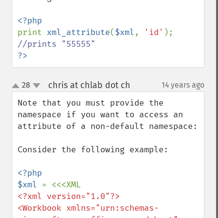
print 
xml_attribute
(
$xml
, 
'id'
); 
?>
chris at chlab dot ch
28
14 years ago
¶
up
down
Note that you must provide the 
namespace if you want to access an 
attribute of a non-default namespace:

Consider the following example:

<?php

$xml 
<?xml version="1.0"?>

<Workbook xmlns="urn:schemas-