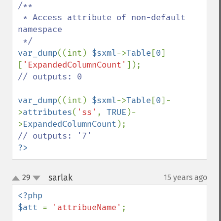
/**

 * Access attribute of non-default 
namespace

var_dump
((int) 
$sxml
->
Table
[
0
]
[
'ExpandedColumnCount'
// outputs: 0

var_dump
((int) 
$sxml
->
Table
[
0
]-
>
attributes
(
'ss'
, 
TRUE
)-
>
ExpandedColumnCount
?>
sarlak
29
15 years ago
¶
up
down
<?php

$att 
= 
'attribueName'
;
