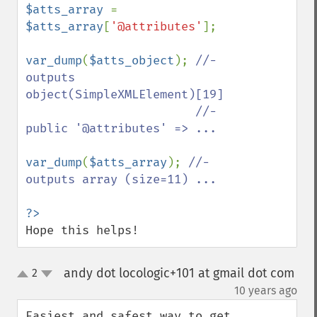
$atts_array 
= 
$atts_array
[
'@attributes'
];

var_dump
(
$atts_object
); 
//- 
outputs 
object(SimpleXMLElement)[19]

                        //-             
public '@attributes' => ...

var_dump
(
$atts_array
); 
//- 
outputs array (size=11) ...

Hope this helps!
andy dot locologic+101 at gmail dot com
2
up
down
¶
10 years ago
Easiest and safest way to get 