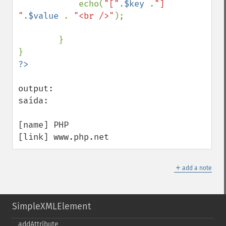
            echo(
"["
.
$key 
.
"] 
"
.
$value 
. 
"<br />"
);

        }

output:

saída:

[name] PHP

[link] www.php.net
＋
add a note
SimpleXMLElement
addAttribute