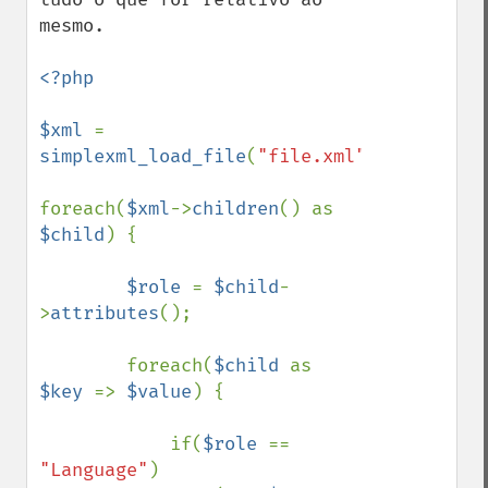
mesmo.

<?php

$xml 
= 
simplexml_load_file
(
"file.xml"
);

foreach(
$xml
->
children
() as 
$child
) {

$role 
= 
$child
-
>
attributes
();

        foreach(
$child 
as 
$key 
=> 
$value
) {

            if(
$role 
== 
"Language"
)
