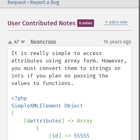
Request
•
Report a Bug
＋
User Contributed Notes
add a note
6 notes
Xeoncross
47
16 years ago
¶
up
down
It is really simple to access 
attributes using array form. However, 
you must convert them to strings or 
ints if you plan on passing the 
values to functions.

<?php

(

    [@
attributes
] => Array

        (

            [
id
] => 
55555
