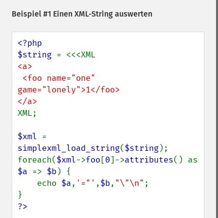
Beispiel #1 Einen XML-String auswerten
<?php

$string 
<a>

 <foo name="one" 
game="lonely">1</foo>

XML;

$xml 
= 
simplexml_load_string
(
$string
);

foreach(
$xml
->
foo
[
0
]->
attributes
() as 
$a 
=> 
$b
) {

    echo 
$a
,
'="'
,
$b
,
"\"\n"
;

?>