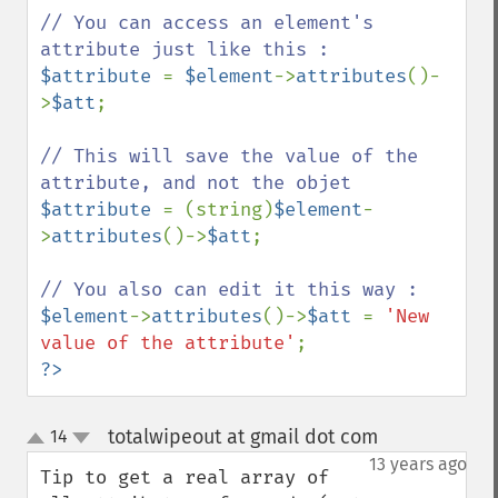
// You can access an element's 
$attribute 
= 
$element
->
attributes
()-
>
$att
;

// This will save the value of the 
$attribute 
= (string)
$element
-
>
attributes
()->
$att
;

$element
->
attributes
()->
$att 
= 
'New 
value of the attribute'
?>
totalwipeout at gmail dot com
14
¶
up
down
13 years ago
Tip to get a real array of 