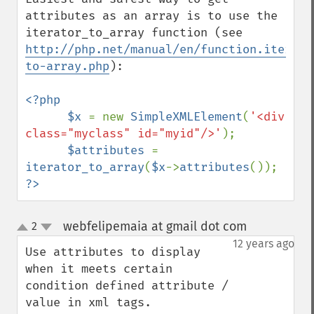
attributes as an array is to use the 
iterator_to_array function (see 
http://php.net/manual/en/function.iterato
to-array.php
):

<?php

      $x 
= new 
SimpleXMLElement
(
'<div 
class="myclass" id="myid"/>'
);

$attributes 
= 
iterator_to_array
(
$x
->
attributes
?>
webfelipemaia at gmail dot com
2
¶
up
down
12 years ago
Use attributes to display 
when it meets certain 
condition defined attribute / 
value in xml tags.
