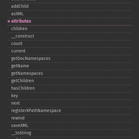
addChild
asXML
attributes
children
_​_​construct
count
current
getDocNamespaces
getName
getNamespaces
getChildren
hasChildren
key
next
registerXPathNamespace
rewind
saveXML
_​_​toString