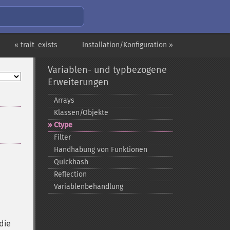
« trait_exists
Installation/Konfiguration »
Variablen- und typbezogene
Erweiterungen
Arrays
Klassen/Objekte
Ctype
Filter
Handhabung von Funktionen
Quickhash
Reflection
Variablenbehandlung
die