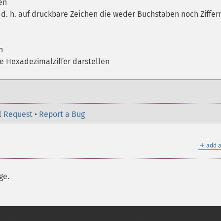
en
 d. h. auf druckbare Zeichen die weder Buchstaben noch Ziffer
n
ne Hexadezimalziffer darstellen
l Request
•
Report a Bug
＋
add a
ge.