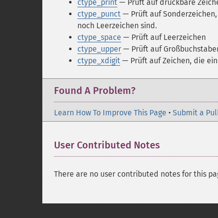
ctype_print
— Prüft auf druckbare Zeich
ctype_punct
— Prüft auf Sonderzeichen,
noch Leerzeichen sind.
ctype_space
— Prüft auf Leerzeichen
ctype_upper
— Prüft auf Großbuchstabe
ctype_xdigit
— Prüft auf Zeichen, die ei
Found A Problem?
Learn How To Improve This Page
•
Submit a Pul
User Contributed Notes
There are no user contributed notes for this pa