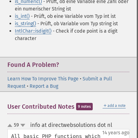
is_numeric()
- Prüft, ob eine Variable eine Zahl oder
ein numerischer String ist
is_int()
- Prüft, ob eine Variable vom Typ int ist
is_string()
- Prüft, ob Variable vom Typ string ist
IntlChar::isdigit()
- Check if code point is a digit
character
Found A Problem?
Learn How To Improve This Page
•
Submit a Pull
Request
•
Report a Bug
＋
User Contributed Notes
add a note
9 notes
info at directwebsolutions dot nl
59
¶
up
down
14 years ago
All basic PHP functions which 