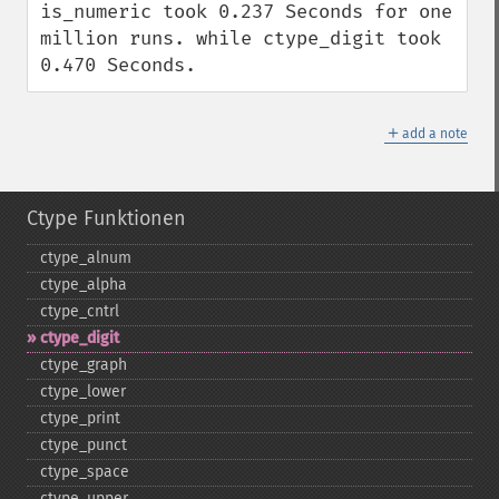
is_numeric took 0.237 Seconds for one 
million runs. while ctype_digit took 
0.470 Seconds.
＋
add a note
Ctype Funktionen
ctype_​alnum
ctype_​alpha
ctype_​cntrl
ctype_​digit
ctype_​graph
ctype_​lower
ctype_​print
ctype_​punct
ctype_​space
ctype_​upper