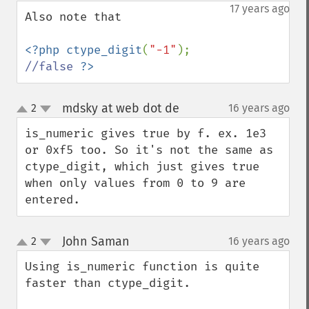
down
17 years ago
Also note that

<?php ctype_digit
(
"-1"
);   
//false 
?>
mdsky at web dot de
2
16 years ago
¶
up
down
is_numeric gives true by f. ex. 1e3 
or 0xf5 too. So it's not the same as 
ctype_digit, which just gives true 
when only values from 0 to 9 are 
entered.
John Saman
2
16 years ago
¶
up
down
Using is_numeric function is quite 
faster than ctype_digit.
