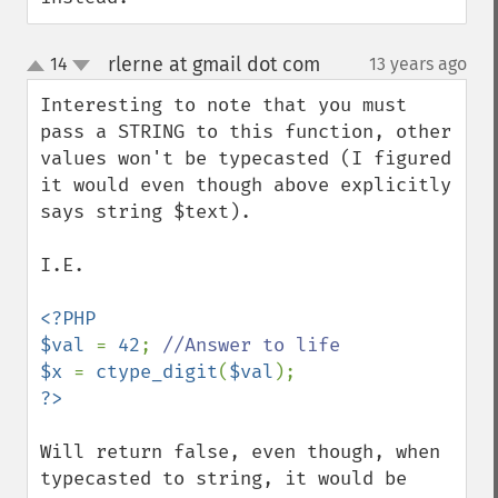
rlerne at gmail dot com
14
13 years ago
¶
up
down
Interesting to note that you must 
pass a STRING to this function, other 
values won't be typecasted (I figured 
it would even though above explicitly 
says string $text).

I.E.

<?PHP

$val 
= 
42
; 
$x 
= 
ctype_digit
(
$val
Will return false, even though, when 
typecasted to string, it would be 