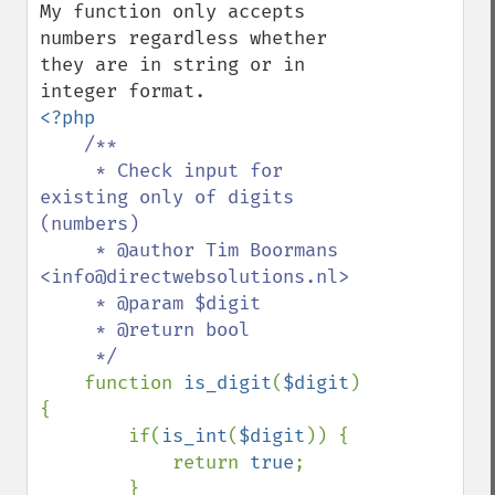
My function only accepts 
numbers regardless whether 
they are in string or in 
<?php

/**

     * Check input for 
existing only of digits 
(numbers)

     * @author Tim Boormans 
<info@directwebsolutions.nl>

     * @param $digit

     * @return bool

     */

function 
is_digit
(
$digit
) 
{

        if(
is_int
(
$digit
)) {

            return 
true
;

        } 