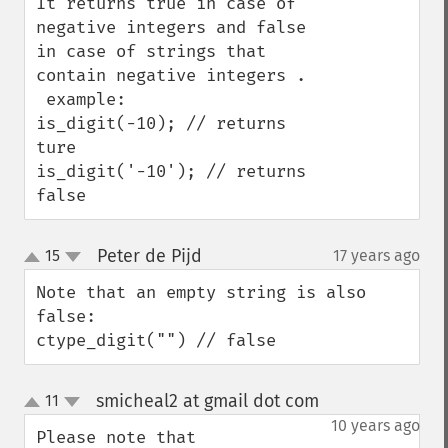
It returns true in case of 
negative integers and false 
in case of strings that 
contain negative integers .

 example:

is_digit(-10); // returns 
ture

is_digit('-10'); // returns 
false
Peter de Pijd
15
17 years ago
¶
up
down
Note that an empty string is also 
false:

ctype_digit("") // false
smicheal2 at gmail dot com
11
¶
up
down
10 years ago
Please note that 