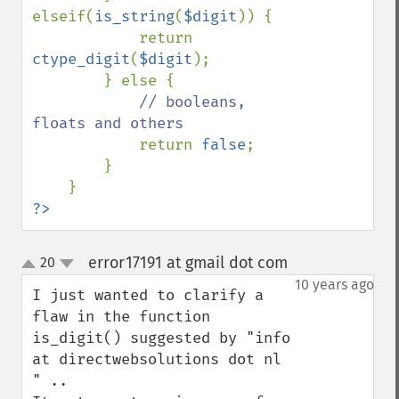
elseif(
is_string
(
$digit
)) {

            return 
ctype_digit
(
$digit
);

        } else {

// booleans, 
floats and others

return 
false
;

        }

?>
error17191 at gmail dot com
20
¶
up
down
10 years ago
I just wanted to clarify a 
flaw in the function 
is_digit() suggested by "info 
at directwebsolutions dot nl 
" .. 
