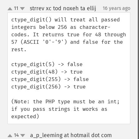
strrev xc tod noxeh ta ellij
11
16 years ago
¶
up
down
ctype_digit() will treat all passed 
integers below 256 as character-
codes. It returns true for 48 through 
57 (ASCII '0'-'9') and false for the 
rest.

ctype_digit(5) -> false

ctype_digit(48) -> true

ctype_digit(255) -> false

ctype_digit(256) -> true

(Note: the PHP type must be an int; 
if you pass strings it works as 
expected)
a_p_leeming at hotmail dot com
14
¶
up