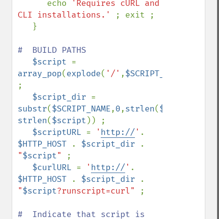
      echo 
'Requires cURL and 
CLI installations.' 
; exit ; 

   }

#  BUILD PATHS

$script 
= 
array_pop
(
explode
(
'/'
,
$SCRIPT_NAME
)) 
; 

$script_dir 
= 
substr
(
$SCRIPT_NAME
,
0
,
strlen
(
$SCRIPT_NAME
strlen
(
$script
)) ;

$scriptURL 
= 
'
http://
'
. 
$HTTP_HOST 
. 
$script_dir 
. 
"
$script
" 
;

$curlURL 
= 
'
http://
'
. 
$HTTP_HOST 
. 
$script_dir 
. 
"
$script
?runscript=curl" 
;

#  Indicate that script is 