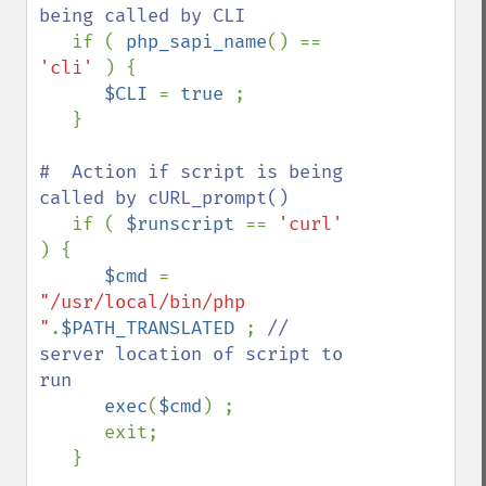
being called by CLI 

if ( 
php_sapi_name
() == 
'cli' 
) {

$CLI 
= 
true 
;

   }

#  Action if script is being 
called by cURL_prompt()

if ( 
$runscript 
== 
'curl' 
) {

$cmd 
= 
"/usr/local/bin/php 
"
.
$PATH_TRANSLATED 
; 
// 
server location of script to 
run

exec
(
$cmd
) ;

      exit;

   }
