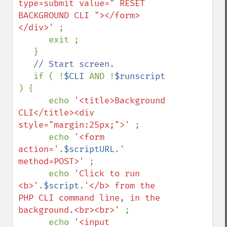
type=submit value=" RESET 
BACKGROUND CLI "></form>
</div>' 
;

      exit ;

   }

// Start screen.

if ( !
$CLI 
AND !
$runscript 
) {

      echo 
'<title>Background 
CLI</title><div 
style="margin:25px;">' 
;

      echo 
'<form 
action='
.
$scriptURL
.
' 
method=POST>' 
;

      echo 
'Click to run 
<b>'
.
$script
.
'</b> from the 
PHP CLI command line, in the 
background.<br><br>' 
;

      echo 
'<input 