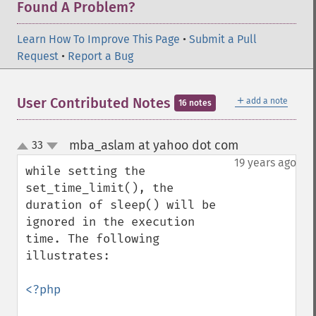
Found A Problem?
Learn How To Improve This Page
•
Submit a Pull
Request
•
Report a Bug
＋
User Contributed Notes
add a note
16 notes
mba_aslam at yahoo dot com
33
¶
up
down
19 years ago
while setting the 
set_time_limit(), the 
duration of sleep() will be 
ignored in the execution 
time. The following 
illustrates:

<?php
