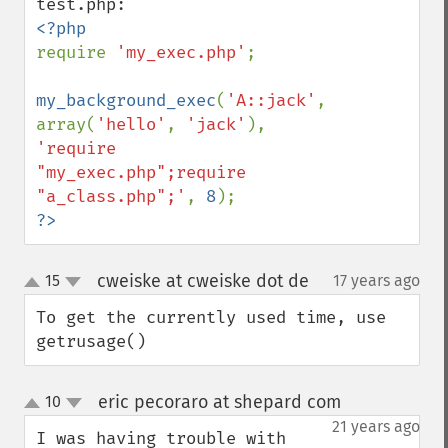
require 
'my_exec.php'
;

my_background_exec
(
'A::jack'
, 
array(
'hello'
, 
'jack'
), 
'require 
"my_exec.php";require 
"a_class.php";'
, 
8
?>
cweiske at cweiske dot de
15
17 years ago
¶
up
down
To get the currently used time, use 
getrusage()
eric pecoraro at shepard com
10
¶
up
down
21 years ago
I was having trouble with 