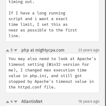
timing out.

If I have a long running 
script and i want a exact  
time limit, I set this as 
near as possible to the first 
line.
php at mightycpa.com
5
23 years ago
¶
up
down
You may also need to look at Apache's 
timeout setting (Win32 version for 
me), I changed max execution time 
value in php.ini, and still got 
stopped by Apache's timeout value in 
the httpd.conf file.
AtlantisNet
4
18 years ago
¶
up
down