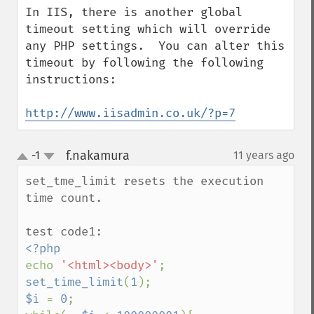
In IIS, there is another global 
timeout setting which will override 
any PHP settings.  You can alter this 
timeout by following the following 
instructions:

http://www.iisadmin.co.uk/?p=7
f.nakamura
-1
11 years ago
¶
up
down
set_tme_limit resets the execution 
time count.

echo 
'<html><body>'
set_time_limit
(
1
$i 
= 
0
;
