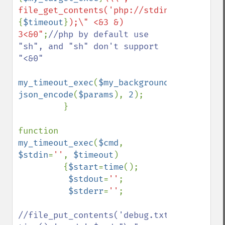
file_get_contents('php://stdin'), 
{
$timeout
}
);\" <&3 &) 
3<&0"
;
//php by default use 
"sh", and "sh" don't support 
"<&0"

my_timeout_exec
(
$my_background_exec
, 
json_encode
(
$params
), 
2
);

         }

function 
my_timeout_exec
(
$cmd
, 
$stdin
=
''
, 
$timeout
)

         {
$start
=
time
();

$stdout
=
''
;

$stderr
=
''
;

//file_put_contents('debug.txt', 