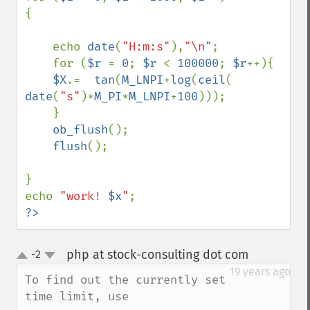
{

    echo 
date
(
"H:m:s"
),
"\n"
;

    for (
$r 
= 
0
; 
$r 
< 
100000
; 
$r
++){

$X
.=  
tan
(
M_LNPI
+
log
(
ceil
(  
date
(
"s"
)*
M_PI
*
M_LNPI
+
100
)));

    }

ob_flush
();   

flush
();

}

echo 
"work! 
$x
"
?>
php at stock-consulting dot com
-2
¶
up
down
19 years ago
To find out the currently set 
time limit, use
