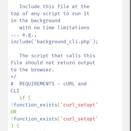
   Include this file at the 
top of any script to run it 
in the background

   with no time limitations 
... e.g., 
include('background_cli.php');

   The script that calls this 
file should not return output 
to the browser. 

*/

#  REQUIREMENTS - cURL and 
CLI

if ( 
!
function_exists
(
'curl_setopt'
) 
OR 
!
function_exists
(
'curl_setopt'
)  
) {
