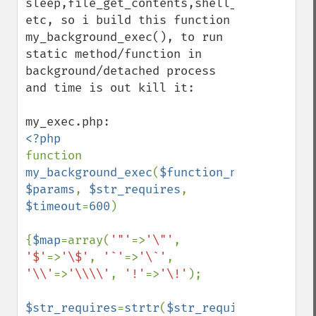
sleep,file_get_contents,shell_exec,mysql_q
etc, so i build this function 
my_background_exec(), to run 
static method/function in 
background/detached process 
and time is out kill it:

function 
my_background_exec
(
$function_name
, 
$params
, 
$str_requires
, 
$timeout
=
600
)

{
$map
=array(
'"'
=>
'\"'
, 
'$'
=>
'\$'
, 
'`'
=>
'\`'
, 
'\\'
=>
'\\\\'
, 
'!'
=>
'\!'
);

$str_requires
=
strtr
(
$str_requires
, 