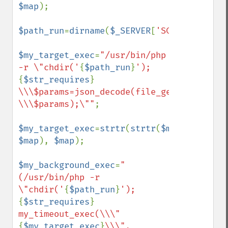
$map
);

$path_run
=
dirname
(
$_SERVER
[
'SCRIPT_FILENA
$my_target_exec
=
"/usr/bin/php 
-r \"chdir('
{
$path_run
}
');
{
$str_requires
}
\\\$params=json_decode(file_get_contents(
\\\$params);\""
;

$my_target_exec
=
strtr
(
strtr
(
$my_target_ex
$map
), 
$map
);

$my_background_exec
=
"
(/usr/bin/php -r 
\"chdir('
{
$path_run
}
');
{
$str_requires
}
my_timeout_exec(\\\"
{
$my_target_exec
}
\\\", 