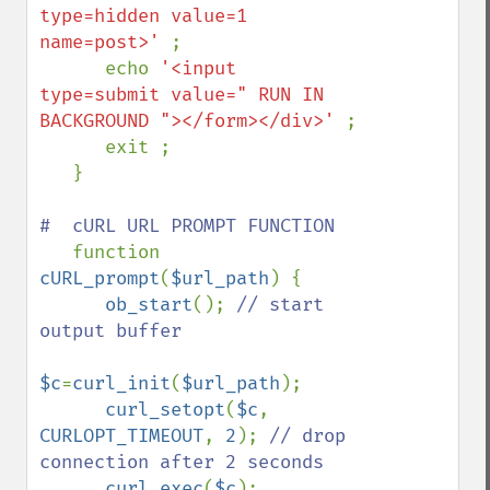
type=hidden value=1 
name=post>' 
;

      echo 
'<input 
type=submit value=" RUN IN 
BACKGROUND "></form></div>' 
;

      exit ;

   }

#  cURL URL PROMPT FUNCTION

function 
cURL_prompt
(
$url_path
) {

ob_start
(); 
// start 
output buffer

$c
=
curl_init
(
$url_path
);

curl_setopt
(
$c
, 
CURLOPT_TIMEOUT
, 
2
); 
// drop 
connection after 2 seconds

curl_exec
(
$c
);
