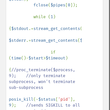
fclose
(
$pipes
[
0
]);

          while (
1
)

{
$stdout
.=
stream_get_contents
(
$pipes
[
1
]);

$stderr
.=
stream_get_contents
(
$pipes
[
2
]);

                 if 
(
time
()-
$start
>
$timeout
)

{
//proc_terminate($process, 
9);    //only terminate 
subprocess, won't terminate 
sub-subprocess

posix_kill
(-
$status
[
'pid'
], 
9
);    
//sends SIGKILL to all 