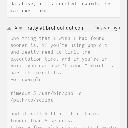
database, it is counted towards the 
max exec time.
ratty at brohoof dot com
-4
14 years ago
¶
up
down
One thing that I wish I had found 
sooner is, if you're using php-cli 
and really need to limit the 
executation time, and if you're in 
*nix, you can use "timeout" which is 
part of coreutils.

For example:

timeout 5 /usr/bin/php -q 
/path/to/script

and it will kill it if it takes 
longer than 5 seconds.

I had a few quick php scripts I wrote 