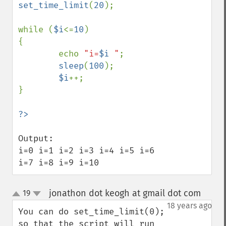
set_time_limit
(
20
);

while (
$i
<=
10
)

{

        echo 
"i=
$i
 "
;

sleep
(
100
);

$i
++;

}

Output:

i=0 i=1 i=2 i=3 i=4 i=5 i=6 
i=7 i=8 i=9 i=10
jonathon dot keogh at gmail dot com
19
¶
up
down
18 years ago
You can do set_time_limit(0); 
so that the script will run 