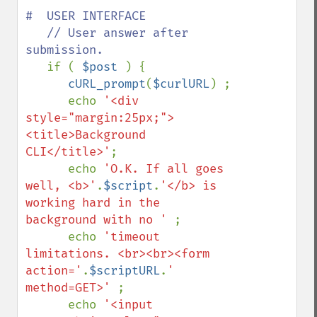
#  USER INTERFACE

   // User answer after 
submission.

if ( 
$post 
) {

cURL_prompt
(
$curlURL
) ;

      echo 
'<div 
style="margin:25px;">
<title>Background 
CLI</title>'
;

      echo 
'O.K. If all goes 
well, <b>'
.
$script
.
'</b> is 
working hard in the 
background with no ' 
;

      echo 
'timeout 
limitations. <br><br><form 
action='
.
$scriptURL
.
' 
method=GET>' 
;

      echo 
'<input 