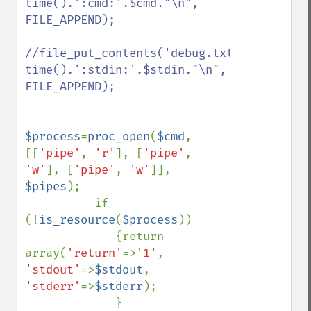
time().':cmd:'.$cmd."\n", 
FILE_APPEND);

//file_put_contents('debug.txt', 
time().':stdin:'.$stdin."\n", 
FILE_APPEND);

$process
=
proc_open
(
$cmd
, 
[[
'pipe'
, 
'r'
], [
'pipe'
, 
'w'
], [
'pipe'
, 
'w'
]], 
$pipes
);

          if 
(!
is_resource
(
$process
))

             {return 
array(
'return'
=>
'1'
, 
'stdout'
=>
$stdout
, 
'stderr'
=>
$stderr
);

             }
