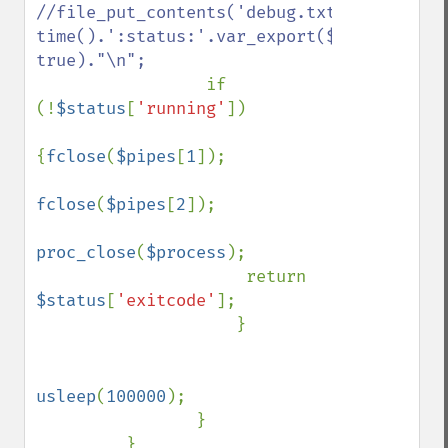
//file_put_contents('debug.txt', 
time().':status:'.var_export($status, 
true)."\n";

if 
(!
$status
[
'running'
])

{
fclose
(
$pipes
[
1
]);

fclose
(
$pipes
[
2
]);

proc_close
(
$process
);

                     return 
$status
[
'exitcode'
];

                    }

usleep
(
100000
); 

                }
