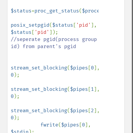
$status
=
proc_get_status
(
$process
);

posix_setpgid
(
$status
[
'pid'
], 
$status
[
'pid'
]);    
//seperate pgid(process group 
id) from parent's pgid

stream_set_blocking
(
$pipes
[
0
], 
0
);

stream_set_blocking
(
$pipes
[
1
], 
0
);

stream_set_blocking
(
$pipes
[
2
], 
0
);

fwrite
(
$pipes
[
0
], 
$stdin
);
