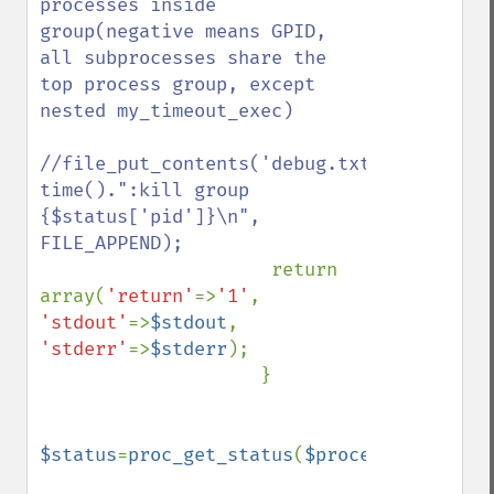
processes inside 
group(negative means GPID, 
all subprocesses share the 
top process group, except 
nested my_timeout_exec)

//file_put_contents('debug.txt', 
time().":kill group 
{$status['pid']}\n", 
FILE_APPEND);

return 
array(
'return'
=>
'1'
, 
'stdout'
=>
$stdout
, 
'stderr'
=>
$stderr
);

                    }

$status
=
proc_get_status
(
$process
);
