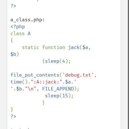
class 
{

    static function 
jack
(
$a
, 
$b
)

           {
sleep
(
4
);

file_put_contents
(
'debug.txt'
, 
time
().
":A::jack:"
.
$a
.
' 
'
.
$b
.
"\n"
, 
FILE_APPEND
);

sleep
(
15
);

           }
