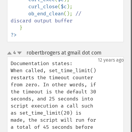
curl_close
(
$c
);

ob_end_clean
(); 
// 
discard output buffer

?>
robertbrogers at gmail dot com
4
¶
up
down
12 years ago
Documentation states:

When called, set_time_limit() 
restarts the timeout counter 
from zero. In other words, if 
the timeout is the default 30 
seconds, and 25 seconds into 
script execution a call such 
as set_time_limit(20) is 
made, the script will run for 
a total of 45 seconds before 