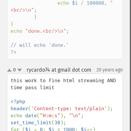
                echo 
$i 
/ 
100000
, 
"
<br/>\n"
;

        }

}

echo 
"done.<br/>\n"
;

?>
rycardo74 at gmail dot com
0
20 years ago
¶
up
down
this work to fine html streaming AND 
time pass limit

<?php

header
(
'Content-type: text/plain'
);

echo 
date
(
"H:m:s"
), 
"\n"
set_time_limit
(
30
);

for (
$i 
= 
0
; 
$i 
< 
1000
; 
$i
++)
