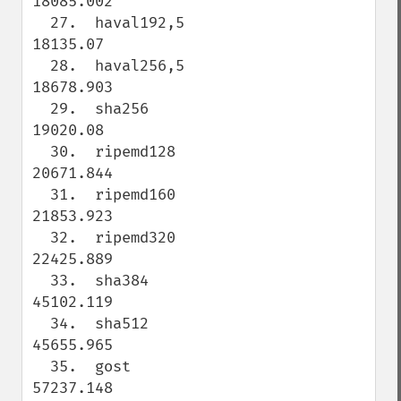
18085.002

  27.  haval192,5                    
18135.07

  28.  haval256,5                    
18678.903

  29.  sha256                        
19020.08

  30.  ripemd128                     
20671.844

  31.  ripemd160                     
21853.923

  32.  ripemd320                     
22425.889

  33.  sha384                        
45102.119

  34.  sha512                        
45655.965

  35.  gost                          
57237.148
