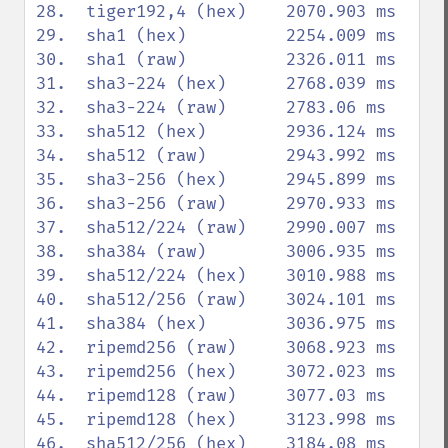
28.  tiger192,4 (hex)    2070.903 ms

29.  sha1 (hex)          2254.009 ms

30.  sha1 (raw)          2326.011 ms

31.  sha3-224 (hex)      2768.039 ms

32.  sha3-224 (raw)      2783.06 ms

33.  sha512 (hex)        2936.124 ms

34.  sha512 (raw)        2943.992 ms

35.  sha3-256 (hex)      2945.899 ms

36.  sha3-256 (raw)      2970.933 ms

37.  sha512/224 (raw)    2990.007 ms

38.  sha384 (raw)        3006.935 ms

39.  sha512/224 (hex)    3010.988 ms

40.  sha512/256 (raw)    3024.101 ms

41.  sha384 (hex)        3036.975 ms

42.  ripemd256 (raw)     3068.923 ms

43.  ripemd256 (hex)     3072.023 ms

44.  ripemd128 (raw)     3077.03 ms

45.  ripemd128 (hex)     3123.998 ms

46.  sha512/256 (hex)    3184.08 ms
