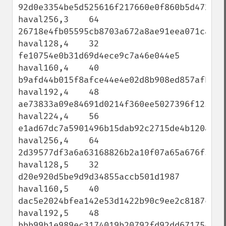
92d0e3354be5d525616f217660e0f860b5d472a9cb
haval256,3    64 
26718e4fb05595cb8703a672a8ae91eea071cac5e7
haval128,4    32 
fe10754e0b31d69d4ece9c7a46e044e5

haval160,4    40 
b9afd44b015f8afce44e4e02d8b908ed857afbd1

haval192,4    48 
ae73833a09e84691d0214f360ee5027396f12599e3
haval224,4    56 
e1ad67dc7a5901496b15dab92c2715de4b120af2ba
haval256,4    64 
2d39577df3a6a63168826b2a10f07a65a676f5776a
haval128,5    32 
d20e920d5be9d9d34855accb501d1987

haval160,5    40 
dac5e2024bfea142e53d1422b90c9ee2c8187cc6

haval192,5    48 
bbb99b1e989ec3174019b20792fd92dd67175c2ff6