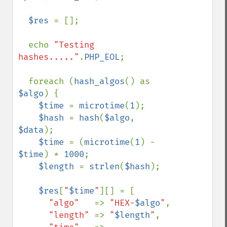
$res 
= [];

  echo 
"Testing 
hashes....."
.
PHP_EOL
;

  foreach (
hash_algos
() as 
$algo
) {

$time 
= 
microtime
(
1
);

$hash 
= 
hash
(
$algo
, 
$data
);

$time 
= (
microtime
(
1
) - 
$time
) * 
1000
;

$length 
= 
strlen
(
$hash
);

$res
[
"
$time
"
][] = [

"algo"   
=> 
"HEX-
$algo
"
,

"length" 
=> 
"
$length
"
,
