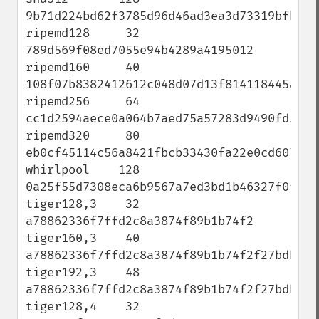
9b71d224bd62f3785d96d46ad3ea3d73319bfbc289
ripemd128     32 
789d569f08ed7055e94b4289a4195012

ripemd160     40 
108f07b8382412612c048d07d13f814118445acd

ripemd256     64 
cc1d2594aece0a064b7aed75a57283d9490fd5705e
ripemd320     80 
eb0cf45114c56a8421fbcb33430fa22e0cd607560a
whirlpool    128 
0a25f55d7308eca6b9567a7ed3bd1b46327f0f1ffd
tiger128,3    32 
a78862336f7ffd2c8a3874f89b1b74f2

tiger160,3    40 
a78862336f7ffd2c8a3874f89b1b74f2f27bdbca

tiger192,3    48 
a78862336f7ffd2c8a3874f89b1b74f2f27bdbca39
tiger128,4    32 