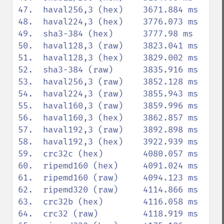
47.  haval256,3 (hex)    3671.884 ms

48.  haval224,3 (hex)    3776.073 ms

49.  sha3-384 (hex)      3777.98 ms

50.  haval128,3 (raw)    3823.041 ms

51.  haval128,3 (hex)    3829.002 ms

52.  sha3-384 (raw)      3835.916 ms

53.  haval256,3 (raw)    3852.128 ms

54.  haval224,3 (raw)    3855.943 ms

55.  haval160,3 (raw)    3859.996 ms

56.  haval160,3 (hex)    3862.857 ms

57.  haval192,3 (raw)    3892.898 ms

58.  haval192,3 (hex)    3922.939 ms

59.  crc32c (hex)        4080.057 ms

60.  ripemd160 (hex)     4091.024 ms

61.  ripemd160 (raw)     4094.123 ms

62.  ripemd320 (raw)     4114.866 ms

63.  crc32b (hex)        4116.058 ms

64.  crc32 (raw)         4118.919 ms
