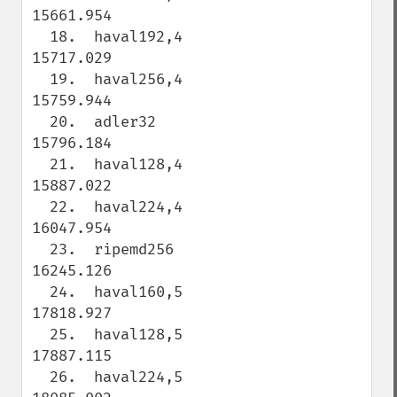
15661.954

  18.  haval192,4                    
15717.029

  19.  haval256,4                    
15759.944

  20.  adler32                       
15796.184

  21.  haval128,4                    
15887.022

  22.  haval224,4                    
16047.954

  23.  ripemd256                     
16245.126

  24.  haval160,5                    
17818.927

  25.  haval128,5                    
17887.115

  26.  haval224,5                    