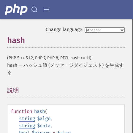
Change language:
hash
(PHP 5 >= 5.1.2, PHP 7, PHP 8, PECL hash >= 1.1)
hash
—
ハッシュ値 (メッセージダイジェスト) を生成す
る
説明
¶
function
hash
(
string
$algo
,
string
$data
,
bool
$binary
=
false
,