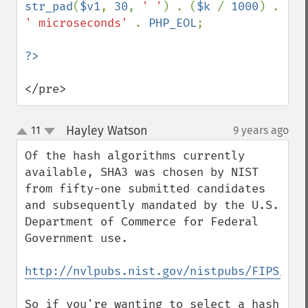
str_pad
(
$v1
, 
30
, 
' '
) . (
$k 
/ 
1000
) . 
' microseconds' 
. 
PHP_EOL
;

</pre>
Hayley Watson
11
9 years ago
¶
up
down
Of the hash algorithms currently 
available, SHA3 was chosen by NIST 
from fifty-one submitted candidates 
and subsequently mandated by the U.S. 
Department of Commerce for Federal 
Government use.

http://nvlpubs.nist.gov/nistpubs/FIPS/NIS
So if you're wanting to select a hash 