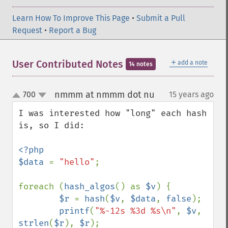
Learn How To Improve This Page
•
Submit a Pull
Request
•
Report a Bug
＋
User Contributed Notes
add a note
14 notes
nmmm at nmmm dot nu
700
15 years ago
¶
up
down
I was interested how "long" each hash 
is, so I did:

<?php

$data 
= 
"hello"
;

foreach (
hash_algos
() as 
$v
) {

$r 
= 
hash
(
$v
, 
$data
, 
false
);

printf
(
"%-12s %3d %s\n"
, 
$v
, 
strlen
(
$r
), 
$r
);
