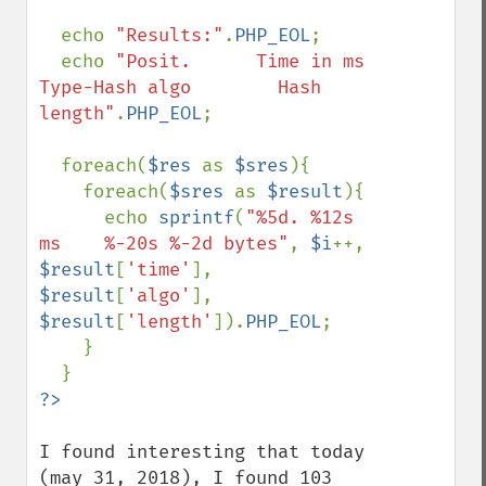
  echo 
"Results:"
.
PHP_EOL
;

  echo 
"Posit.      Time in ms   
Type-Hash algo        Hash 
length"
.
PHP_EOL
;

  foreach(
$res 
as 
$sres
){

    foreach(
$sres 
as 
$result
){

      echo 
sprintf
(
"%5d. %12s 
ms    %-20s %-2d bytes"
, 
$i
++, 
$result
[
'time'
], 
$result
[
'algo'
], 
$result
[
'length'
]).
PHP_EOL
;

    }

I found interesting that today 
(may 31, 2018), I found 103 