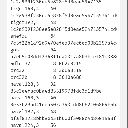
1c2a939f230ee5e828f5d0eae5947135

tiger160,4    40 
1c2a939f230ee5e828f5d0eae5947135741cd0ae

tiger192,4    48 
1c2a939f230ee5e828f5d0eae5947135741cd0aefe
snefru        64 
7c5f22b1a92d9470efea37ec6ed00b2357a4ce3c41
gost          64 
a7eb5d08ddf2363f1ea0317a803fcef81d33863c8b
adler32        8 062c0215

crc32          8 3d653119

crc32b         8 3610a686

haval128,3    32 
85c3e4fac0ba4d85519978fdc3d1d9be

haval160,3    40 
0e53b29ad41cea507a343cdd8b62106864f6b3fe

haval192,3    48 
bfaf81218bbb8ee51b600f5088c4b8601558ff56e2
haval224,3    56 