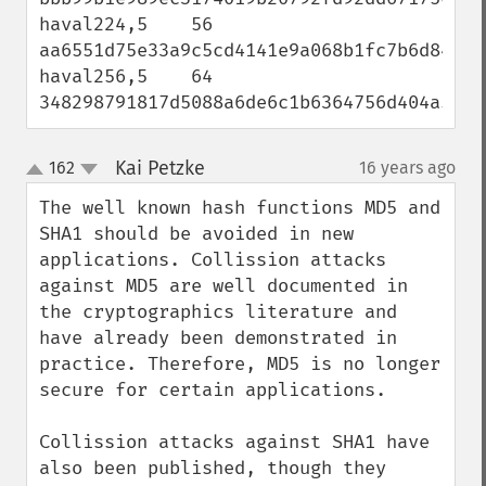
haval224,5    56 
aa6551d75e33a9c5cd4141e9a068b1fc7b6d847f85
haval256,5    64 
348298791817d5088a6de6c1b6364756d404a50bd
Kai Petzke
162
16 years ago
¶
up
down
The well known hash functions MD5 and 
SHA1 should be avoided in new 
applications. Collission attacks 
against MD5 are well documented in 
the cryptographics literature and 
have already been demonstrated in 
practice. Therefore, MD5 is no longer 
secure for certain applications.

Collission attacks against SHA1 have 
also been published, though they 