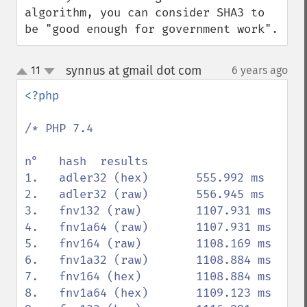
algorithm, you can consider SHA3 to 
be "good enough for government work".
synnus at gmail dot com
11
6 years ago
¶
up
down
<?php

/* PHP 7.4

n°   hash  results

1.   adler32 (hex)       555.992 ms

2.   adler32 (raw)       556.945 ms

3.   fnv132 (raw)        1107.931 ms

4.   fnv1a64 (raw)       1107.931 ms

5.   fnv164 (raw)        1108.169 ms

6.   fnv1a32 (raw)       1108.884 ms

7.   fnv164 (hex)        1108.884 ms

8.   fnv1a64 (hex)       1109.123 ms
