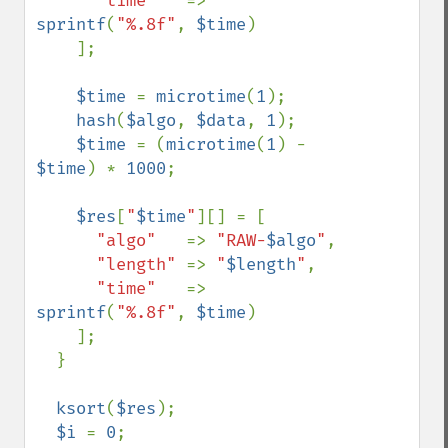
"time"   
=> 
sprintf
(
"%.8f"
, 
$time
)

    ];

$time 
= 
microtime
(
1
);

hash
(
$algo
, 
$data
, 
1
);

$time 
= (
microtime
(
1
) - 
$time
) * 
1000
;

$res
[
"
$time
"
][] = [

"algo"   
=> 
"RAW-
$algo
"
,

"length" 
=> 
"
$length
"
,

"time"   
=> 
sprintf
(
"%.8f"
, 
$time
)

    ];

  }

ksort
(
$res
);

$i 
= 
0
;
