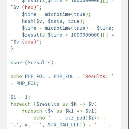
$results
[
$time 
* 
1000000000
][] = 
"
$v
 (hex)"
;

$time 
= 
microtime
(
true
);

hash
(
$v
, 
$data
, 
true
);

$time 
= 
microtime
(
true
) - 
$time
;

$results
[
$time 
* 
1000000000
][] = 
"
$v
 (raw)"
;

}

ksort
(
$results
);

echo 
PHP_EOL 
. 
PHP_EOL 
. 
'Results: ' 
. 
PHP_EOL
; 

$i 
= 
1
;

foreach (
$results 
as 
$k 
=> 
$v
)

    foreach (
$v 
as 
$k1 
=> 
$v1
)

        echo 
' ' 
. 
str_pad
(
$i
++ . 
'.'
, 
4
, 
' '
, 
STR_PAD_LEFT
) . 
'  ' 
. 