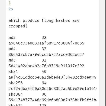
which produce (long hashes are 
cropped)

md2           32 
a9046c73e00331af68917d3804f70655                   

md4           32 
866437cb7a794bce2b727acc0362ee27

md5           32 
5d41402abc4b2a76b9719d911017c592

sha1          40 
aaf4c61ddcc5e8a2dabede0f3b482cd9aea9434d

sha256        64 
2cf24dba5fb0a30e26e83b2ac5b9e29e1b161e5c1f
sha384        96 
59e1748777448c69de6b800d7a33bbfb9ff1b463e4
sha512       128 