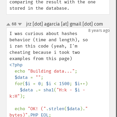
comparing the result with the one 
stored in the database.
jrz [dot] agarcia [at] gmail [dot] com
68
¶
up
down
8 years ago
I was curious about hashes 
behavior (time and length), so 
i ran this code (yeah, I'm 
cheating because i took two 
<?php

echo 
"Building data..."
;

$data 
= 
""
;

  for(
$i 
= 
0
; 
$i 
< 
1500
; 
$i
++)

$data 
.= 
sha1
(
"H:k - 
$i
 - 
k:H"
);

  echo 
"OK! ("
.
strlen
(
$data
).
" 
bytes)"
.
PHP_EOL
;
