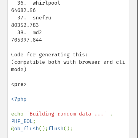
  36.  whirlpool                     
64682.96

  37.  snefru                        
80352.783

  38.  md2                           
705397.844

Code for generating this:

(compatible both with browser and cli 
mode)

<pre>

<?php

echo 
'Building random data ...' 
. 
PHP_EOL
; 

@
ob_flush
();
flush
();
