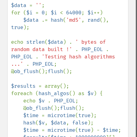
$data 
= 
''
;

for (
$i 
= 
0
; 
$i 
< 
64000
; 
$i
++)

$data 
.= 
hash
(
'md5'
, 
rand
(), 
true
);

echo 
strlen
(
$data
) . 
' bytes of 
random data built !' 
. 
PHP_EOL 
. 
PHP_EOL 
. 
'Testing hash algorithms 
...' 
. 
PHP_EOL
; 

@
ob_flush
();
flush
();

$results 
= array();

foreach (
hash_algos
() as 
$v
) {

    echo 
$v 
. 
PHP_EOL
; 

    @
ob_flush
();
flush
();

$time 
= 
microtime
(
true
);

hash
(
$v
, 
$data
, 
false
);

$time 
= 
microtime
(
true
) - 
$time
;
