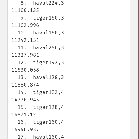
   8.  haval224,3                    
11160.135

   9.  tiger160,3                    
11162.996

  10.  haval160,3                    
11242.151

  11.  haval256,3                    
11327.981

  12.  tiger192,3                    
11630.058

  13.  haval128,3                    
11880.874

  14.  tiger192,4                    
14776.945

  15.  tiger128,4                    
14871.12

  16.  tiger160,4                    
14946.937

  17.  haval160,4                    