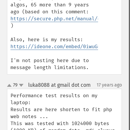
algos, 65 more than 9 years 
ago (based on this comment: 
https://secure.php.net/manual/en/function
)

Also, here is my results: 
https://ideone.com/embed/0iwuGn
I'm not posting here due to 
message length limitations.
luka8088 at gmail dot com
79
17 years ago
¶
up
down
Performance test results on my 
laptop:

Results are here shorten to fit php 
web notes ...

This was tested with 1024000 bytes 