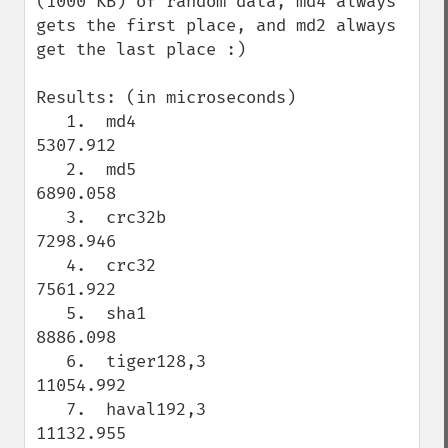
(1000 KB) of random data, md4 always 
gets the first place, and md2 always 
get the last place :)

Results: (in microseconds)

   1.  md4                           
5307.912

   2.  md5                           
6890.058

   3.  crc32b                        
7298.946

   4.  crc32                         
7561.922

   5.  sha1                          
8886.098

   6.  tiger128,3                    
11054.992

   7.  haval192,3                    
11132.955
