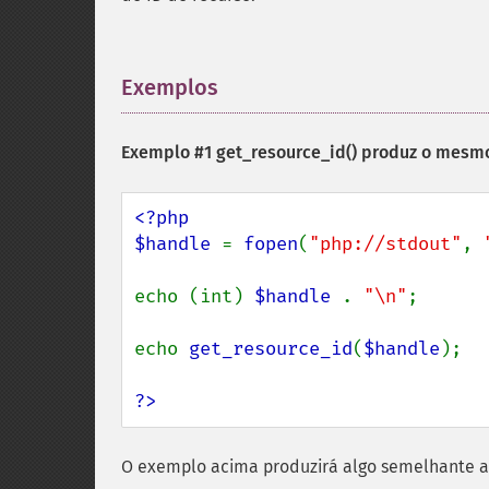
Exemplos
¶
Exemplo #1
get_resource_id()
produz o mesmo
<?php

$handle 
= 
fopen
(
"php://stdout"
, 
echo (int) 
$handle 
. 
"\n"
;

echo 
get_resource_id
(
$handle
);

?>
O exemplo acima produzirá algo semelhante a