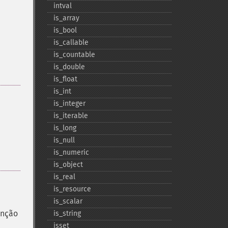
intval
is_​array
is_​bool
is_​callable
is_​countable
is_​double
is_​float
is_​int
is_​integer
is_​iterable
is_​long
is_​null
is_​numeric
is_​object
is_​real
is_​resource
is_​scalar
enção
is_​string
isset