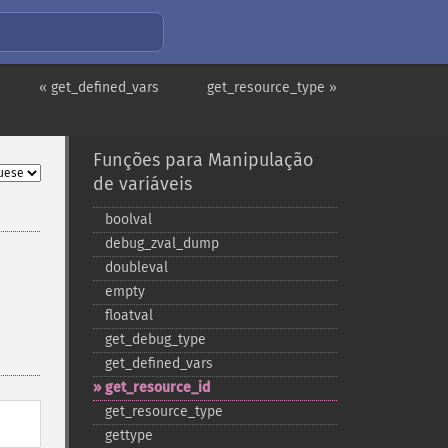
« get_defined_vars
get_resource_type »
Funções para Manipulação
de variáveis
boolval
debug_​zval_​dump
doubleval
empty
floatval
get_​debug_​type
get_​defined_​vars
get_​resource_​id
get_​resource_​type
gettype