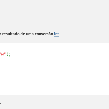
 resultado de uma conversão
int
"w"
);

: