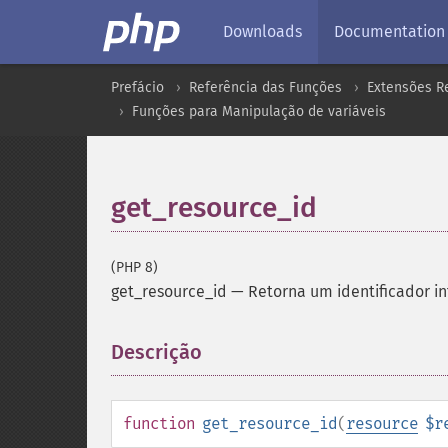
Downloads
Documentation
Prefácio
Referência das Funções
Extensões Re
Funções para Manipulação de variáveis
get_resource_id
(PHP 8)
get_resource_id
—
Retorna um identificador in
Descrição
¶
function
get_resource_id
(
resource
$r