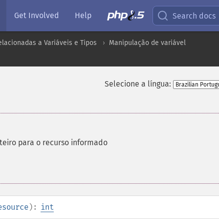
Get Involved
Help
Search docs
lacionadas a Variáveis e Tipos
Manipulação de variável
Selecione a língua:
teiro para o recurso informado
esource
):
int