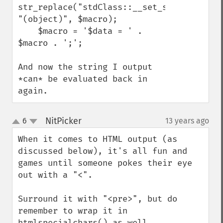
str_replace("stdClass::__set_state", 
"(object)", $macro);

    $macro = '$data = ' . 
$macro . ';';

And now the string I output 
*can* be evaluated back in 
again.
NitPicker
6
13 years ago
¶
up
down
When it comes to HTML output (as 
discussed below), it's all fun and 
games until someone pokes their eye 
out with a "<".

Surround it with "<pre>", but do 
remember to wrap it in 
htmlspecialchars() as well.