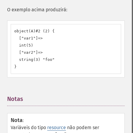
O exemplo acima produzirá:
object(A)#2 (2) {

  ["var1"]=>

  int(5)

  ["var2"]=>

  string(3) "foo"

}
Notas
¶
Nota
:
Variáveis do tipo
resource
não podem ser