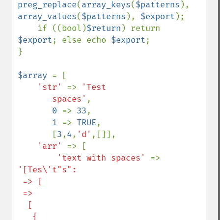
preg_replace
(
array_keys
(
$patterns
), 
array_values
(
$patterns
), 
$export
);

    if ((bool)
$return
) return 
$export
; else echo 
$export
;

}

$array 
= [

'str' 
=> 
'Test

       spaces'
,

0 
=> 
33
,

1 
=> 
TRUE
,

       [
3
,
4
,
'd'
,[]],

'arr' 
=> [

'text with spaces' 
=> 
'[Tes\'t"s":

 => [

 => 

  [

   {
