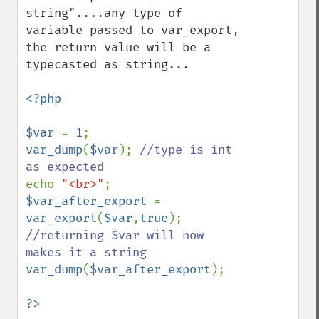
string"....any type of 
variable passed to var_export, 
the return value will be a 
typecasted as string...

<?php 

$var 
= 
1
var_dump
(
$var
); 
//type is int 
echo 
"<br>"
$var_after_export 
= 
var_export
(
$var
,
true
); 
//returning $var will now 
var_dump
(
$var_after_export
);

?>