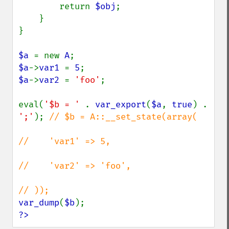
        return 
$obj
;

    }

}

$a 
= new 
A
$a
->
var1 
= 
5
$a
->
var2 
= 
'foo'
;

eval(
'$b = ' 
. 
var_export
(
$a
, 
true
) . 
';'
); 
// $b = A::__set_state(array(

//    'var1' => 5,

//    'var2' => 'foo',

var_dump
(
$b
?>