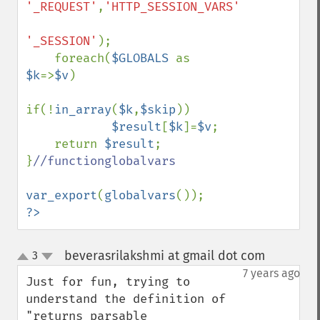
'_REQUEST'
,
'HTTP_SESSION_VARS'
,

'_SESSION'
);

    foreach(
$GLOBALS 
as 
$k
=>
$v
)

if(!
in_array
(
$k
,
$skip
))

$result
[
$k
]=
$v
;

    return 
$result
;

}
//functionglobalvars

var_export
(
globalvars
?>
beverasrilakshmi at gmail dot com
3
¶
up
down
7 years ago
Just for fun, trying to 
understand the definition of 
"returns parsable 