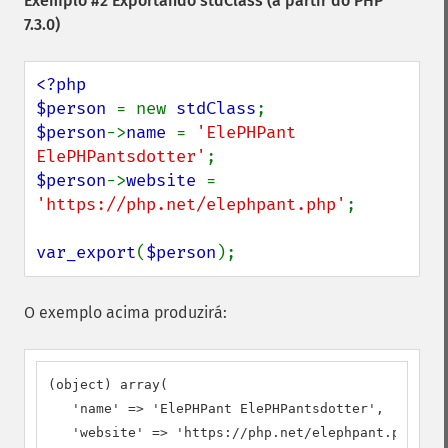
Exemplo #2 Exportando stdClass (a partir do PHP
7.3.0)
<?php

$person 
= new 
stdClass
$person
->
name 
= 
'ElePHPant 
ElePHPantsdotter'
$person
->
website 
= 
'https://php.net/elephpant.php'
;

var_export
(
$person
);
O exemplo acima produzirá:
(object) array(

   'name' => 'ElePHPant ElePHPantsdotter',

   'website' => 'https://php.net/elephpant.php',
