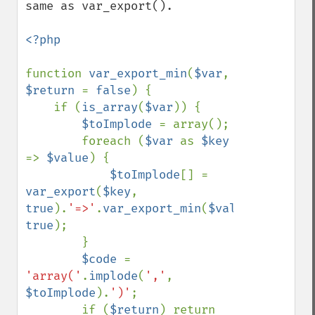
same as var_export().

<?php

function 
var_export_min
(
$var
, 
$return 
= 
false
) {

    if (
is_array
(
$var
)) {

$toImplode 
= array();

        foreach (
$var 
as 
$key 
=> 
$value
) {

$toImplode
[] = 
var_export
(
$key
, 
true
).
'=>'
.
var_export_min
(
$value
, 
true
);

        }

$code 
= 
'array('
.
implode
(
','
, 
$toImplode
).
')'
;

        if (
$return
) return 