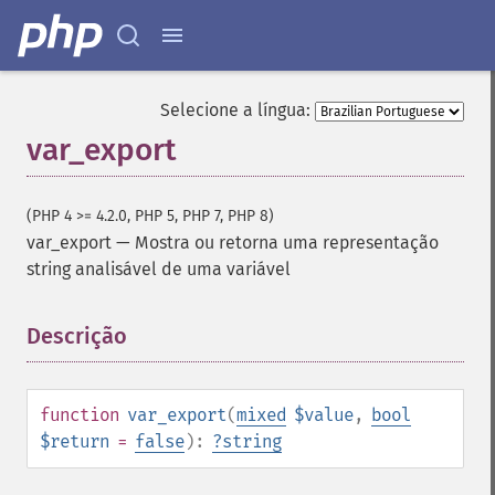
Selecione a língua:
var_export
(PHP 4 >= 4.2.0, PHP 5, PHP 7, PHP 8)
var_export
—
Mostra ou retorna uma representação
string analisável de uma variável
Descrição
¶
function
var_export
(
mixed
$value
,
bool
$return
=
false
):
?
string