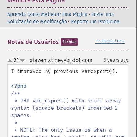
Melhore Esta Página
Aprenda Como Melhorar Esta Página
•
Envie uma
Solicitação de Modificação
•
Reporte um Problema
＋
Notas de Usuários
adicionar nota
21 notes
steven at nevvix dot com
34
6 years ago
¶
up
down
I improved my previous varexport().

/**

 * PHP var_export() with short array 
syntax (square brackets) indented 2 
spaces.

 *

 * NOTE: The only issue is when a 