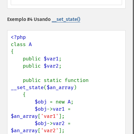
Exemplo #4 Usando
__set_state()
class 
{

    public 
$var1
;

    public 
$var2
;

    public static function 
__set_state
(
$an_array
)

    {

$obj 
= new 
A
;

$obj
->
var1 
= 
$an_array
[
'var1'
];

$obj
->
var2 
= 
$an_array
[
'var2'
];
