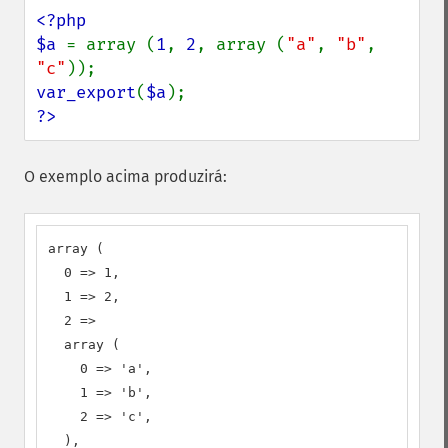
<?php

$a 
= array (
1
, 
2
, array (
"a"
, 
"b"
, 
"c"
var_export
(
$a
?>
O exemplo acima produzirá:
array (

  0 => 1,

  1 => 2,

  2 =>

  array (

    0 => 'a',

    1 => 'b',

    2 => 'c',

  ),
