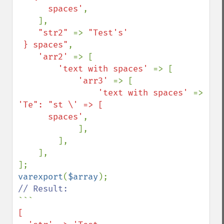
      spaces'
,

    ],

"str2" 
=> 
"Test's'

 } spaces"
,

'arr2' 
=> [

'text with spaces' 
=> [

'arr3' 
=> [

'text with spaces' 
=> 
'Te": "st \' => [

      spaces'
,

            ],

        ],

    ],

varexport
(
$array
```
[
