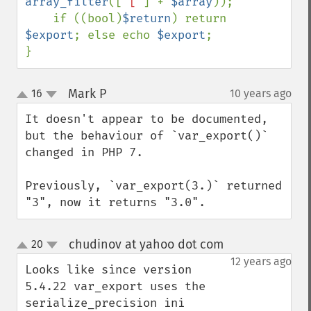
array_filter
([
"["
] + 
$array
));

    if ((bool)
$return
) return 
$export
; else echo 
$export
;

}
Mark P
16
10 years ago
¶
up
down
It doesn't appear to be documented, 
but the behaviour of `var_export()` 
changed in PHP 7.

Previously, `var_export(3.)` returned 
"3", now it returns "3.0".
chudinov at yahoo dot com
20
¶
up
down
12 years ago
Looks like since version 
5.4.22 var_export uses the 
serialize_precision ini 