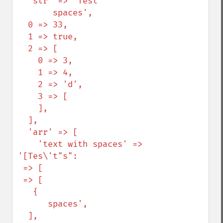
  'str' => 'Test

       spaces',

  0 => 33,

  1 => true,

  2 => [

    0 => 3,

    1 => 4,

    2 => 'd',

    3 => [

    ],

  ],

  'arr' => [

    'text with spaces' => 
'[Tes\'t"s":

 => [

 => [

   {

      spaces',

  ],
