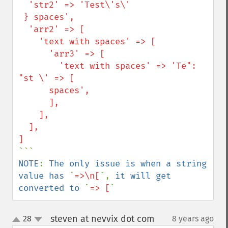
  'str2' => 'Test\'s\'

 } spaces',

  'arr2' => [

    'text with spaces' => [

      'arr3' => [

        'text with spaces' => 'Te": 
"st \' => [

      spaces',

      ],

    ],

  ],

NOTE
: 
The only issue is when a string 
value has 
`
=>\n[
`, 
it will get 
converted to 
`
=> [
`
steven at nevvix dot com
28
8 years ago
¶
up
down