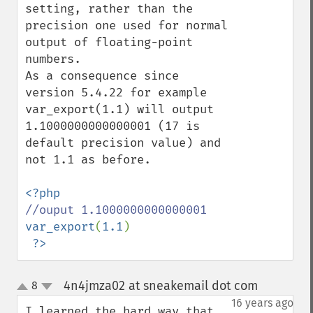
setting, rather than the 
precision one used for normal 
output of floating-point 
numbers.

As a consequence since 
version 5.4.22 for example 
var_export(1.1) will output 
1.1000000000000001 (17 is 
default precision value) and 
not 1.1 as before. 

var_export
(
1.1
)

?>
4n4jmza02 at sneakemail dot com
8
¶
up
down
16 years ago
I learned the hard way that 