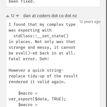
been fixed.
dan at coders dot co dot nz
12
¶
up
down
12 years ago
I found that my complex type 
was exporting with 

  stdClass::__set_state()

in places. Not only was that 
strange and messy, it cannot 
be eval()-ed back in at all. 
Fatal error. Doh!

However a quick string-
replace tidy-up of the result 
rendered it valid again.

    $macro = 
var_export($data, TRUE);

    $macro = 