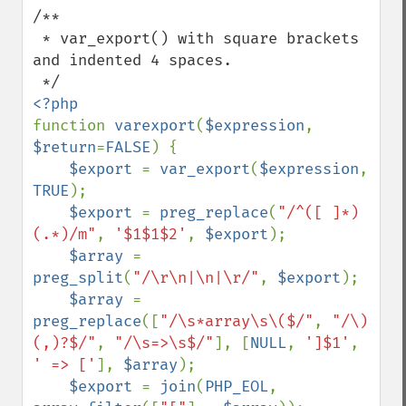
/**

 * var_export() with square brackets 
and indented 4 spaces.

function 
varexport
(
$expression
, 
$return
=
FALSE
) {

$export 
= 
var_export
(
$expression
, 
TRUE
);

$export 
= 
preg_replace
(
"/^([ ]*)
(.*)/m"
, 
'$1$1$2'
, 
$export
);

$array 
= 
preg_split
(
"/\r\n|\n|\r/"
, 
$export
);

$array 
= 
preg_replace
([
"/\s*array\s\($/"
, 
"/\)
(,)?$/"
, 
"/\s=>\s$/"
], [
NULL
, 
']$1'
, 
' => ['
], 
$array
);

$export 
= 
join
(
PHP_EOL
, 