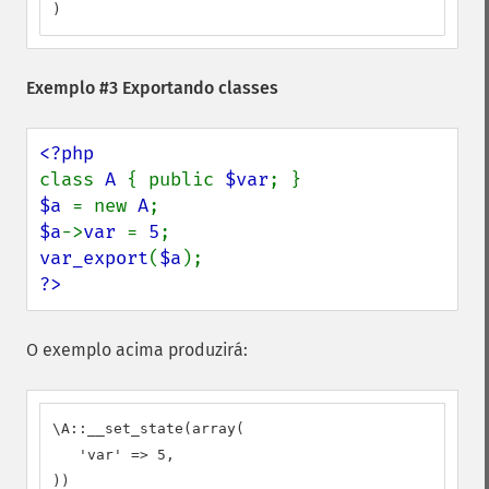
)
Exemplo #3 Exportando classes
class 
A 
{ public 
$var
$a 
= new 
A
$a
->
var 
= 
5
var_export
(
$a
?>
O exemplo acima produzirá:
\A::__set_state(array(

   'var' => 5,

))