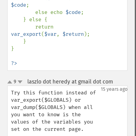
$code
;

        else echo 
$code
;

    } else {

        return 
var_export
(
$var
, 
$return
);

    }

}

?>
laszlo dot heredy at gmail dot com
9
¶
up
down
15 years ago
Try this function instead of 
var_export($GLOBALS) or 
var_dump($GLOBALS) when all 
you want to know is the 
values of the variables you 
set on the current page.
