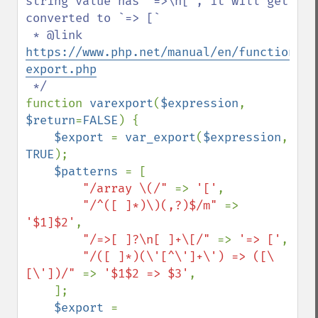
string value has `=>\n[`, it will get 
converted to `=> [`

 * @link 
https://www.php.net/manual/en/function.va
export.php
function 
varexport
(
$expression
, 
$return
=
FALSE
) {

$export 
= 
var_export
(
$expression
, 
TRUE
);

$patterns 
= [

"/array \(/" 
=> 
'['
,

"/^([ ]*)\)(,?)$/m" 
=> 
'$1]$2'
,

"/=>[ ]?\n[ ]+\[/" 
=> 
'=> ['
,

"/([ ]*)(\'[^\']+\') => ([\
[\'])/" 
=> 
'$1$2 => $3'
,

    ];

$export 
= 