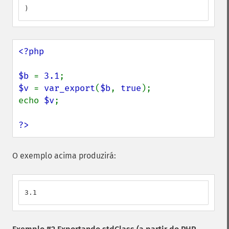
)
<?php

$b 
= 
3.1
$v 
= 
var_export
(
$b
, 
true
);

echo 
$v
;

?>
O exemplo acima produzirá:
3.1