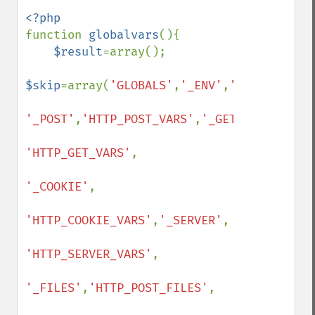
function 
globalvars
(){

$result
=array();

$skip
=array(
'GLOBALS'
,
'_ENV'
,
'HTTP_ENV_VA
'_POST'
,
'HTTP_POST_VARS'
,
'_GET'
,

'HTTP_GET_VARS'
,

'_COOKIE'
,

'HTTP_COOKIE_VARS'
,
'_SERVER'
,

'HTTP_SERVER_VARS'
,

'_FILES'
,
'HTTP_POST_FILES'
,
