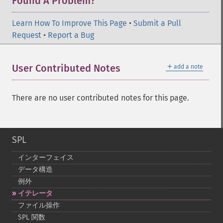
Found A Problem?
Learn How To Improve This Page
•
Submit a Pull
Request
•
Report a Bug
＋
User Contributed Notes
add a note
There are no user contributed notes for this page.
SPL
インターフェイス
データ構造
例外
イテレータ
ファイル操作
SPL 関数