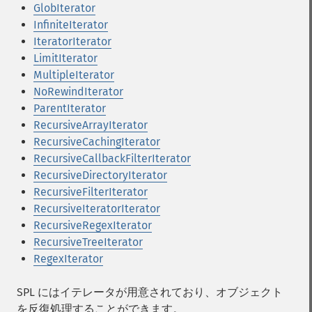
GlobIterator
InfiniteIterator
IteratorIterator
LimitIterator
MultipleIterator
NoRewindIterator
ParentIterator
RecursiveArrayIterator
RecursiveCachingIterator
RecursiveCallbackFilterIterator
RecursiveDirectoryIterator
RecursiveFilterIterator
RecursiveIteratorIterator
RecursiveRegexIterator
RecursiveTreeIterator
RegexIterator
SPL にはイテレータが用意されており、オブジェクト
を反復処理することができます。