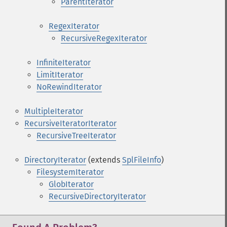
ParentIterator
RegexIterator
RecursiveRegexIterator
InfiniteIterator
LimitIterator
NoRewindIterator
MultipleIterator
RecursiveIteratorIterator
RecursiveTreeIterator
DirectoryIterator
(extends
SplFileInfo
)
FilesystemIterator
GlobIterator
RecursiveDirectoryIterator