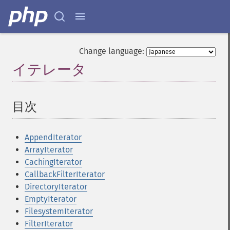
Change language:
イテレータ
¶
目次
¶
AppendIterator
ArrayIterator
CachingIterator
CallbackFilterIterator
DirectoryIterator
EmptyIterator
FilesystemIterator
FilterIterator