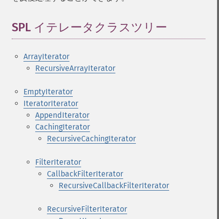
SPL イテレータクラスツリー
¶
ArrayIterator
RecursiveArrayIterator
EmptyIterator
IteratorIterator
AppendIterator
CachingIterator
RecursiveCachingIterator
FilterIterator
CallbackFilterIterator
RecursiveCallbackFilterIterator
RecursiveFilterIterator