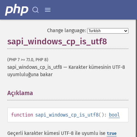
Change language:
sapi_windows_cp_is_utf8
(PHP 7 >= 7.1.0, PHP 8)
sapi_windows_cp_is_utf8
—
Karakter kümesinin UTF-8
uyumluluğuna bakar
Açıklama
¶
function
sapi_windows_cp_is_utf8
():
bool
Geçerli karakter kümesi UTF-8 ile uyumlu ise
true