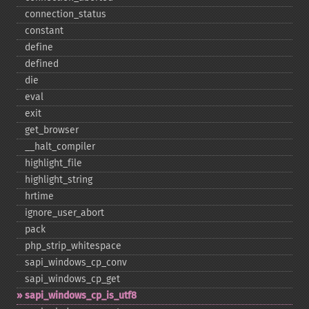
connection_​status
constant
define
defined
die
eval
exit
get_​browser
_​_​halt_​compiler
highlight_​file
highlight_​string
hrtime
ignore_​user_​abort
pack
php_​strip_​whitespace
sapi_​windows_​cp_​conv
sapi_​windows_​cp_​get
sapi_​windows_​cp_​is_​utf8