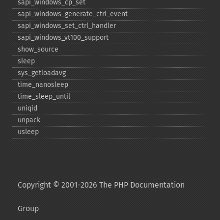
sapi_​windows_​cp_​set
sapi_​windows_​generate_​ctrl_​event
sapi_​windows_​set_​ctrl_​handler
sapi_​windows_​vt100_​support
show_​source
sleep
sys_​getloadavg
time_​nanosleep
time_​sleep_​until
uniqid
unpack
usleep
Copyright © 2001-2026 The PHP Documentation
Group