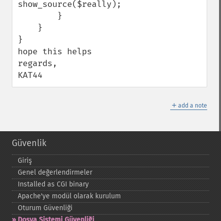
show_source($really);

        }

    }

}

hope this helps

regards,

KAT44
＋
add a note
Güvenlik
Giriş
Genel değerlendirmeler
Installed as CGI binary
Apache'ye modül olarak kurulum
Oturum Güvenliği
Dosya Sistemi Güvenliği