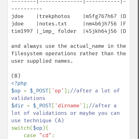
--------|--------------|-----------|-
----------

jdoe    |trekphotos    |m5fg767h67 |D

jdoe    |notes.txt     |nm4b6jh756 |F

tim1997 |_imp_ folder  |45jkh64j56 |D

and always use the actual_name in the 
filesystem operations rather than the 
user supplied names.

<?php

$op 
= 
$_POST
[
'op'
];
//after a lot of 
$dir 
= 
$_POST
[
'dirname'
];
//after a 
lot of validations or maybe you can 
switch(
$op
){

    case 
"cd"
:
