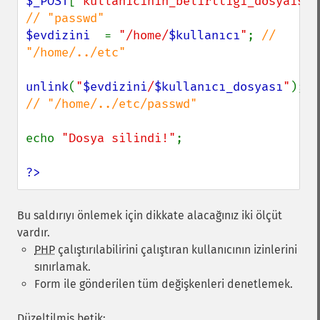
$_POST
[
'kullanıcının_belirttiği_dosyaismi
$evdizini  
= 
"/home/
$kullanıcı
"
; 
// 
"/home/../etc"

unlink
(
"
$evdizini
/
$kullanıcı_dosyası
"
); 
// "/home/../etc/passwd"

echo 
"Dosya silindi!"
;

?>
Bu saldırıyı önlemek için dikkate alacağınız iki ölçüt
vardır.
PHP
çalıştırılabilirini çalıştıran kullanıcının izinlerini
sınırlamak.
Form ile gönderilen tüm değişkenleri denetlemek.
Düzeltilmiş betik: