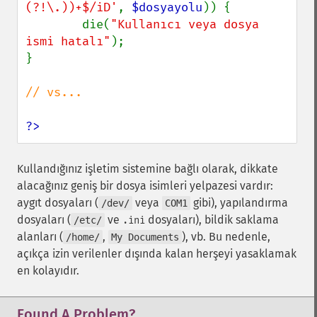
(?!\.))+$/iD'
, 
$dosyayolu
)) {

        die(
"Kullanıcı veya dosya 
ismi hatalı"
);

}

// vs...

?>
Kullandığınız işletim sistemine bağlı olarak, dikkate
alacağınız geniş bir dosya isimleri yelpazesi vardır:
aygıt dosyaları (
veya
gibi), yapılandırma
/dev/
COM1
dosyaları (
ve
dosyaları), bildik saklama
/etc/
.ini
alanları (
,
), vb. Bu nedenle,
/home/
My Documents
açıkça izin verilenler dışında kalan herşeyi yasaklamak
en kolayıdır.
Found A Problem?