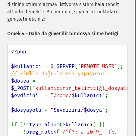
dizinine oturum açmayı istiyorsa sistem hala tehdit
altında demektir. Bu nedenle, sınanacak noktaları
genişletmelisiniz:
Örnek 4 - Daha da güvenilir bir dosya silme betiği
<?php

$kullanıcı 
= 
$_SERVER
[
'REMOTE_USER'
]; 
$dosya 
= 
$_POST
[
'kullanıcının_belirttiği_dosyaismi
$evdizini  
= 
"/home/
$kullanıcı
"
;

$dosyayolu 
= 
"
$evdizini
/
$dosya
"
;

if (!
ctype_alnum
(
$kullanıcı
) ||

    !
preg_match
(
'/^(?:[a-z0-9_-]|\.