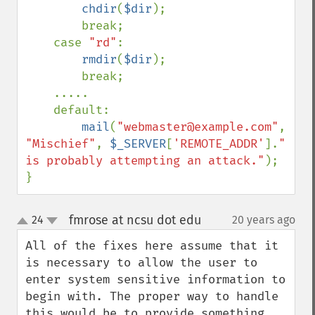
chdir
(
$dir
);

        break;

    case 
"rd"
:

rmdir
(
$dir
);

        break;

    .....

    default:

mail
(
"webmaster@example.com"
, 
"Mischief"
, 
$_SERVER
[
'REMOTE_ADDR'
].
" 
is probably attempting an attack."
);

}
fmrose at ncsu dot edu
24
20 years ago
¶
up
down
All of the fixes here assume that it 
is necessary to allow the user to 
enter system sensitive information to 
begin with. The proper way to handle 
this would be to provide something 