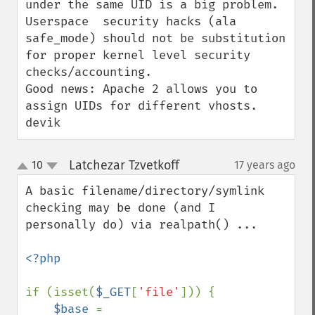
under the same UID is a big problem. 
Userspace  security hacks (ala 
safe_mode) should not be substitution 
for proper kernel level security 
checks/accounting.

Good news: Apache 2 allows you to 
assign UIDs for different vhosts.

devik
Latchezar Tzvetkoff
10
17 years ago
¶
up
down
A basic filename/directory/symlink 
checking may be done (and I 
personally do) via realpath() ...

<?php

if (isset(
$_GET
[
'file'
])) {

$base 
= 