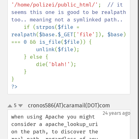
'/home/polizei/public_html/'
;  
// it 
seems this one is good to be realpath 
too.. meaning not a symlinked path..

if (
strpos
(
$file 
= 
realpath
(
$base
.
$_GET
[
'file'
]), 
$base
) 
=== 
0 
&& 
is_file
(
$file
)) {

unlink
(
$file
);

    } else {

        die(
'blah!'
);

    }

?>
cronos586(AT)caramail(DOT)com
5
¶
up
down
24 years ago
when using Apache you might 
consider a apache_lookup_uri 
on the path, to discover the 