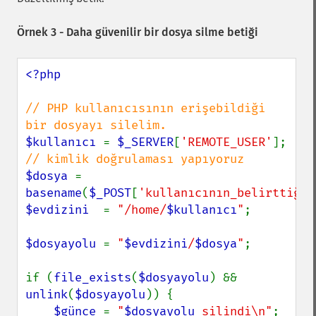
Örnek 3 - Daha güvenilir bir dosya silme betiği
<?php

// PHP kullanıcısının erişebildiği 
$kullanıcı 
= 
$_SERVER
[
'REMOTE_USER'
]; 
$dosya 
= 
basename
(
$_POST
[
'kullanıcının_belirttiği_
$evdizini  
= 
"/home/
$kullanıcı
"
;

$dosyayolu 
= 
"
$evdizini
/
$dosya
"
;

if (
file_exists
(
$dosyayolu
) && 
unlink
(
$dosyayolu
)) {

$günce 
= 
"
$dosyayolu
 silindi\n"
;
