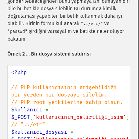
gönderilebileceğinden bunu yapmaya izni olmayan biri
bile bu betikle dosya silebilir. Bu durumda kimlik
doğrulaması yapabilen bir betik kullanmak daha iyi
olabilir. Birinin formu kullanarak
ve
"../etc/"
girdiğini varsayalım ve betikte neler oluyor
"passwd"
bakalım:
Örnek 2 ... Bir dosya sistemi saldırısı
<?php

// PHP kullanıcısının erişebildiği 
bir yerden bir dosyayı silelim.

$kullanıcı 
= 
$_POST
[
'kullanıcının_belirttiği_isim'
]; 
$kullanıcı_dosyası 
= 