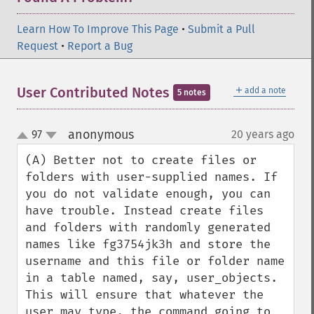
Learn How To Improve This Page
•
Submit a Pull
Request
•
Report a Bug
＋
User Contributed Notes
add a note
5 notes
anonymous
97
20 years ago
¶
up
down
(A) Better not to create files or 
folders with user-supplied names. If 
you do not validate enough, you can 
have trouble. Instead create files 
and folders with randomly generated 
names like fg3754jk3h and store the 
username and this file or folder name 
in a table named, say, user_objects. 
This will ensure that whatever the 
user may type, the command going to 