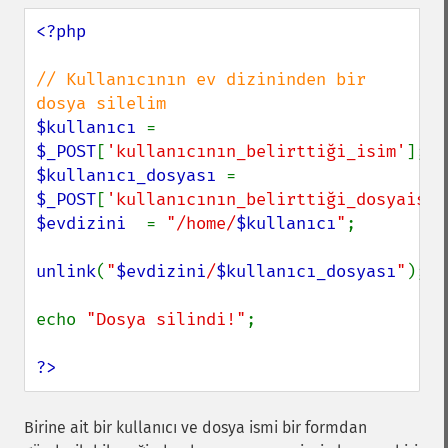
<?php

// Kullanıcının ev dizininden bir 
$kullanıcı 
= 
$_POST
[
'kullanıcının_belirttiği_isim'
$kullanıcı_dosyası 
= 
$_POST
[
'kullanıcının_belirttiği_dosyaismi
$evdizini  
= 
"/home/
$kullanıcı
"
;

unlink
(
"
$evdizini
/
$kullanıcı_dosyası
"
);

echo 
"Dosya silindi!"
;

?>
Birine ait bir kullanıcı ve dosya ismi bir formdan