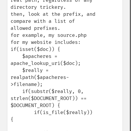
real path, regardless of any 
directory trickery.

then, look at the prefix, and 
compare with a list of 
allowed prefixes.

for example, my source.php 
for my website includes:

if(isset($doc)) {

    $apacheres = 
apache_lookup_uri($doc);

    $really = 
realpath($apacheres-
>filename);

    if(substr($really, 0, 
strlen($DOCUMENT_ROOT)) == 
$DOCUMENT_ROOT) {

        if(is_file($really)) 
{
