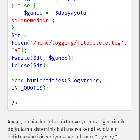
} else {

$günce 
= 
"
$dosyayolu
silinemedi\n"
;

$dt 
= 
fopen
(
"/home/logging/filedelete.log"
, 
"a"
fwrite
(
$dt
, 
$günce
fclose
(
$dt
);

echo 
htmlentities
(
$logstring
, 
ENT_QUOTES
);

?>
Ancak, bu bile kusurları örtmeye yetmez. Eğer kimlik
doğrulama sisteminiz kullanıcıya kendi ev dizinini
belirtmesine izin veriyorsa ve kullanıcı
"../etc/"