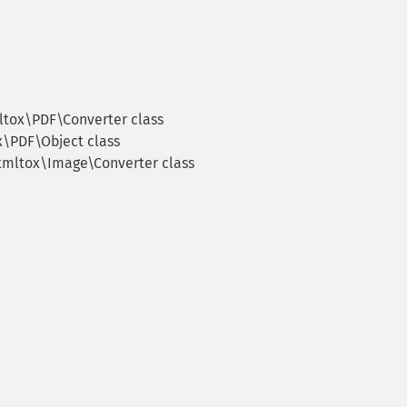
tox\PDF\Converter class
\PDF\Object class
mltox\Image\Converter class