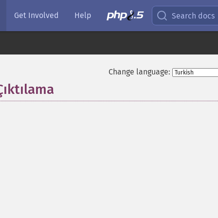
Get Involved
Help
Search docs
Change language:
Çıktılama
¶