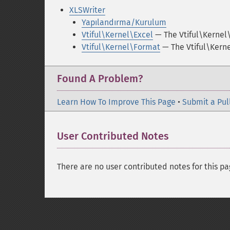
XLSWriter
Yapılandırma/Kurulum
Vtiful\Kernel\Excel
— The Vtiful\Kernel\
Vtiful\Kernel\Format
— The Vtiful\Kern
Found A Problem?
Learn How To Improve This Page
•
Submit a Pul
User Contributed Notes
There are no user contributed notes for this pa