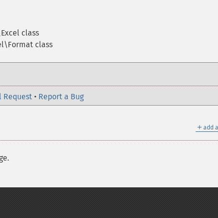
Excel class
el\Format class
l Request
•
Report a Bug
＋
add a
ge.