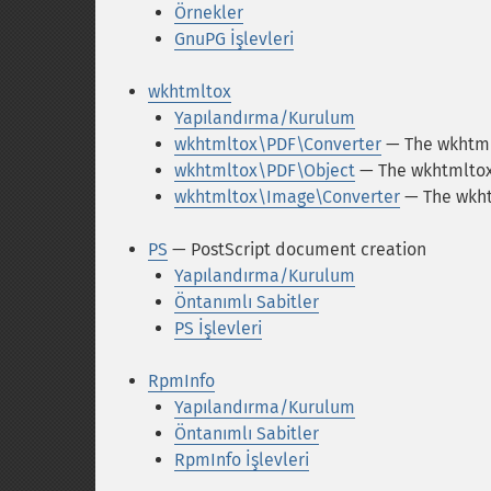
Örnekler
GnuPG İşlevleri
wkhtmltox
Yapılandırma/Kurulum
wkhtmltox\PDF\Converter
— The wkhtml
wkhtmltox\PDF\Object
— The wkhtmltox
wkhtmltox\Image\Converter
— The wkht
PS
— PostScript document creation
Yapılandırma/Kurulum
Öntanımlı Sabitler
PS İşlevleri
RpmInfo
Yapılandırma/Kurulum
Öntanımlı Sabitler
RpmInfo İşlevleri