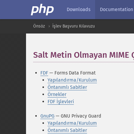
Downloads
Documentation
Önsöz
İşlev Başvuru Kılavuzu
Salt Metin Olmayan MIME 
FDF
— Forms Data Format
Yapılandırma/Kurulum
Öntanımlı Sabitler
Örnekler
FDF İşlevleri
GnuPG
— GNU Privacy Guard
Yapılandırma/Kurulum
Öntanımlı Sabitler