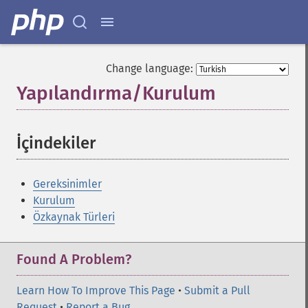
Change language:
Yapılandırma/Kurulum
¶
İçindekiler
¶
Gereksinimler
Kurulum
Özkaynak Türleri
Found A Problem?
Learn How To Improve This Page
•
Submit a Pull
Request
•
Report a Bug