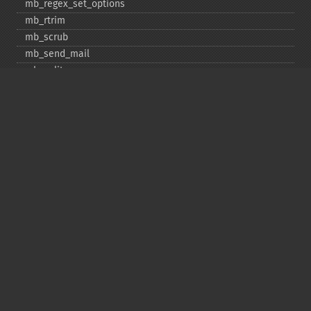
mb_​regex_​set_​options
mb_​rtrim
mb_​scrub
mb_​send_​mail
mb_​split
mb_​str_​pad
mb_​str_​split
mb_​strcut
mb_​strimwidth
mb_​stripos
mb_​stristr
mb_​strlen
mb_​strpos
mb_​strrchr
mb_​strrichr
mb_​strripos
mb_​strrpos
mb_​strstr
mb_​strtolower