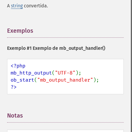
A
string
convertida.
Exemplos
¶
Exemplo #1 Exemplo de
mb_output_handler()
<?php

mb_http_output
(
"UTF-8"
ob_start
(
"mb_output_handler"
?>
Notas
¶