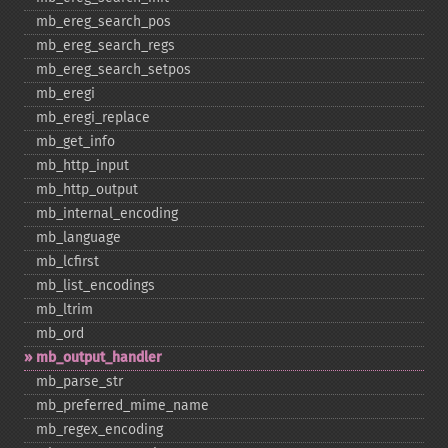
mb_​ereg_​search_​pos
mb_​ereg_​search_​regs
mb_​ereg_​search_​setpos
mb_​eregi
mb_​eregi_​replace
mb_​get_​info
mb_​http_​input
mb_​http_​output
mb_​internal_​encoding
mb_​language
mb_​lcfirst
mb_​list_​encodings
mb_​ltrim
mb_​ord
mb_​output_​handler
mb_​parse_​str
mb_​preferred_​mime_​name
mb_​regex_​encoding