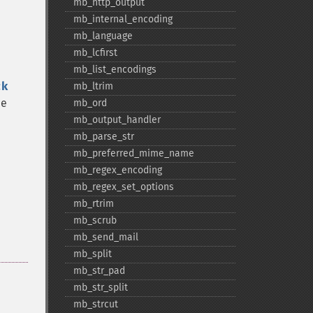
mb_​http_​output
mb_​internal_​encoding
mb_​language
mb_​lcfirst
mb_​list_​encodings
ck
mb_​ltrim
de
mb_​ord
mb_​output_​handler
mb_​parse_​str
mb_​preferred_​mime_​name
mb_​regex_​encoding
mb_​regex_​set_​options
mb_​rtrim
mb_​scrub
mb_​send_​mail
mb_​split
mb_​str_​pad
mb_​str_​split
mb_​strcut