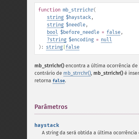
function
mb_strrichr
(
string
$haystack
,
string
$needle
,
bool
$before_needle
=
false
,
?
string
$encoding
=
null
):
string
|
false
mb_strrichr()
encontra a última ocorrência de
contrário de
mb_strrchr()
,
mb_strrichr()
é inse
retorna
.
false
Parâmetros
¶
haystack
A string da será obtida a última ocorrência