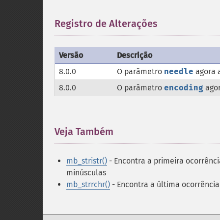
Registro de Alterações
¶
Versão
Descrição
8.0.0
O parâmetro
needle
agora a
8.0.0
O parâmetro
encoding
agor
Veja Também
¶
mb_stristr()
- Encontra a primeira ocorrênci
minúsculas
mb_strrchr()
- Encontra a última ocorrênci