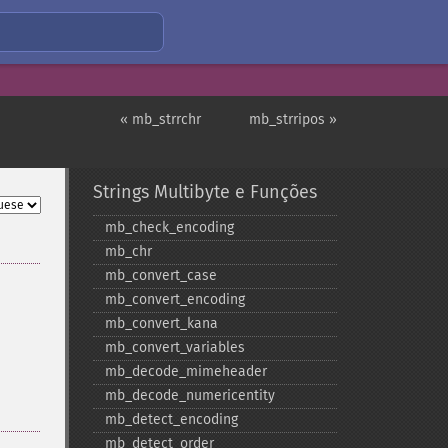
« mb_strrchr
mb_strripos »
Strings Multibyte e Funções
mb_​check_​encoding
mb_​chr
mb_​convert_​case
mb_​convert_​encoding
mb_​convert_​kana
mb_​convert_​variables
mb_​decode_​mimeheader
mb_​decode_​numericentity
mb_​detect_​encoding
mb_​detect_​order