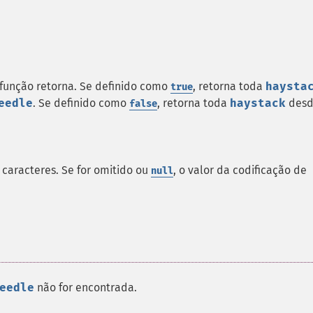
função retorna. Se definido como
, retorna toda
haysta
true
eedle
. Se definido como
, retorna toda
haystack
des
false
 caracteres. Se for omitido ou
, o valor da codificação de
null
eedle
não for encontrada.