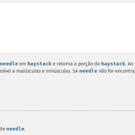
needle
em
haystack
e retorna a porção de
haystack
. Ao
nsível a maiúsculas e minúsculas. Se
needle
não for encontra
 de
needle
.