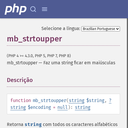
Selecione a língua:
mb_strtoupper
(PHP 4 >= 4.3.0, PHP 5, PHP 7, PHP 8)
mb_strtoupper
—
Faz uma string ficar em maiúsculas
Descrição
¶
function
mb_strtoupper
(
string
$string
,
?
string
$encoding
=
null
):
string
Retorna
string
com todos os caracteres alfabéticos