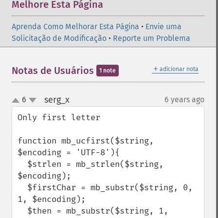
Melhore Esta Página
Aprenda Como Melhorar Esta Página
•
Envie uma
Solicitação de Modificação
•
Reporte um Problema
＋
Notas de Usuários
adicionar nota
1 note
serg_x
6
6 years ago
¶
up
down
Only first letter

function mb_ucfirst($string, 
$encoding = 'UTF-8'){

  $strlen = mb_strlen($string, 
$encoding);

  $firstChar = mb_substr($string, 0, 
1, $encoding);

  $then = mb_substr($string, 1, 