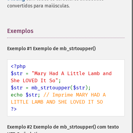
convertidos para maiúsculas.
Exemplos
¶
Exemplo #1 Exemplo de
mb_strtoupper()
<?php

$str 
= 
"Mary Had A Little Lamb and 
She LOVED It So"
$str 
= 
mb_strtoupper
(
$str
);

echo 
$str
; 
// Imprime MARY HAD A 
?>
Exemplo #2 Exemplo de
mb_strtoupper()
com texto