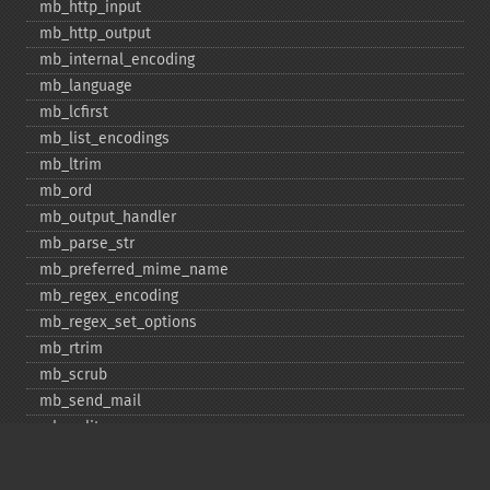
mb_​http_​input
mb_​http_​output
mb_​internal_​encoding
mb_​language
mb_​lcfirst
mb_​list_​encodings
mb_​ltrim
mb_​ord
mb_​output_​handler
mb_​parse_​str
mb_​preferred_​mime_​name
mb_​regex_​encoding
mb_​regex_​set_​options
mb_​rtrim
mb_​scrub
mb_​send_​mail
mb_​split
mb_​str_​pad
mb_​str_​split