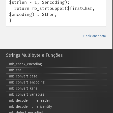
$strlen - 1, $encoding);

  return mb_strtoupper($firstChar, 
$encoding) . $then;

}
＋
adicionar nota
Strings Multibyte e Funções
mb_​check_​encoding
mb_​chr
mb_​convert_​case
mb_​convert_​encoding
mb_​convert_​kana
mb_​convert_​variables
mb_​decode_​mimeheader
mb_​decode_​numericentity
mb_​detect_​encoding