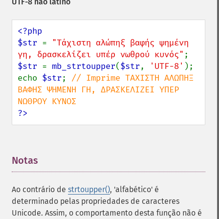
UTF-8 não latino
<?php

$str 
= 
"Τάχιστη αλώπηξ βαφής ψημένη 
γη, δρασκελίζει υπέρ νωθρού κυνός"
$str 
= 
mb_strtoupper
(
$str
, 
'UTF-8'
);

echo 
$str
; 
// Imprime ΤΆΧΙΣΤΗ ΑΛΏΠΗΞ 
ΒΑΦΉΣ ΨΗΜΈΝΗ ΓΗ, ΔΡΑΣΚΕΛΊΖΕΙ ΥΠΈΡ 
?>
Notas
¶
Ao contrário de
strtoupper()
, 'alfabético' é
determinado pelas propriedades de caracteres
Unicode. Assim, o comportamento desta função não é