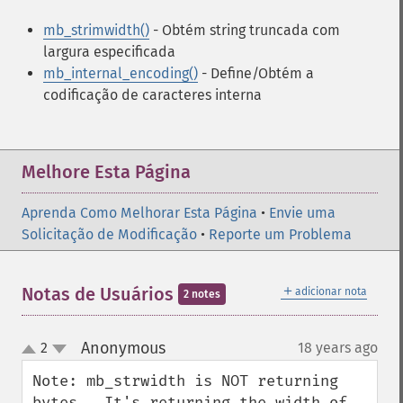
mb_strimwidth()
- Obtém string truncada com
largura especificada
mb_internal_encoding()
- Define/Obtém a
codificação de caracteres interna
Melhore Esta Página
Aprenda Como Melhorar Esta Página
•
Envie uma
Solicitação de Modificação
•
Reporte um Problema
＋
Notas de Usuários
adicionar nota
2 notes
Anonymous
2
18 years ago
¶
up
down
Note: mb_strwidth is NOT returning 
bytes.  It's returning the width of 