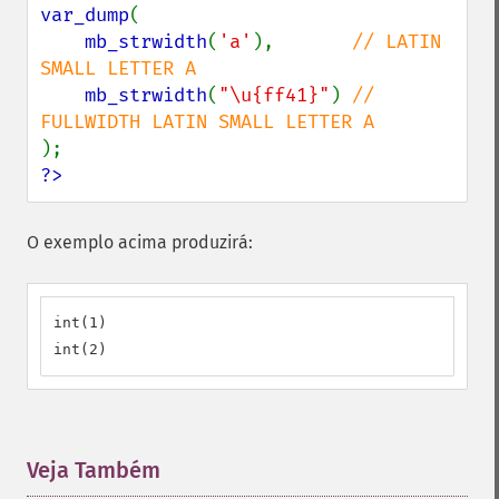
var_dump
(

mb_strwidth
(
'a'
),       
// LATIN 
SMALL LETTER A

mb_strwidth
(
"\u{ff41}"
) 
// 
?>
O exemplo acima produzirá:
int(1)

int(2)
Veja Também
¶