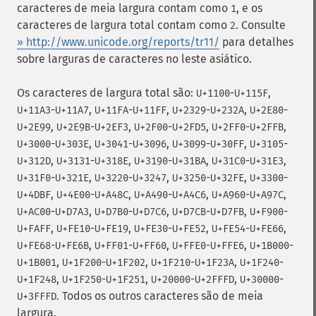
caracteres de meia largura contam como
, e os
1
caracteres de largura total contam como
. Consulte
2
» http://www.unicode.org/reports/tr11/
para detalhes
sobre larguras de caracteres no leste asiático.
Os caracteres de largura total são:
-
,
U+1100
U+115F
-
,
-
,
-
,
-
U+11A3
U+11A7
U+11FA
U+11FF
U+2329
U+232A
U+2E80
,
-
,
-
,
-
,
U+2E99
U+2E9B
U+2EF3
U+2F00
U+2FD5
U+2FF0
U+2FFB
-
,
-
,
-
,
-
U+3000
U+303E
U+3041
U+3096
U+3099
U+30FF
U+3105
,
-
,
-
,
-
,
U+312D
U+3131
U+318E
U+3190
U+31BA
U+31C0
U+31E3
-
,
-
,
-
,
-
U+31F0
U+321E
U+3220
U+3247
U+3250
U+32FE
U+3300
,
-
,
-
,
-
,
U+4DBF
U+4E00
U+A48C
U+A490
U+A4C6
U+A960
U+A97C
-
,
-
,
-
,
-
U+AC00
U+D7A3
U+D7B0
U+D7C6
U+D7CB
U+D7FB
U+F900
,
-
,
-
,
-
,
U+FAFF
U+FE10
U+FE19
U+FE30
U+FE52
U+FE54
U+FE66
-
,
-
,
-
,
-
U+FE68
U+FE6B
U+FF01
U+FF60
U+FFE0
U+FFE6
U+1B000
,
-
,
-
,
-
U+1B001
U+1F200
U+1F202
U+1F210
U+1F23A
U+1F240
,
-
,
-
,
-
U+1F248
U+1F250
U+1F251
U+20000
U+2FFFD
U+30000
. Todos os outros caracteres são de meia
U+3FFFD
largura.