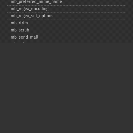
mb_​preferred_​mime_​name
mb_​regex_​encoding
mb_​regex_​set_​options
mb_​rtrim
mb_​scrub
mb_​send_​mail
mb_​split
mb_​str_​pad
mb_​str_​split
mb_​strcut
mb_​strimwidth
mb_​stripos
mb_​stristr
mb_​strlen
mb_​strpos
mb_​strrchr
mb_​strrichr
mb_​strripos
mb_​strrpos