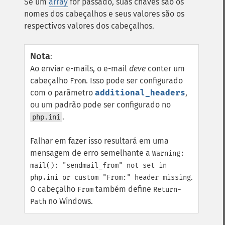
Se um
array
for passado, suas chaves são os
nomes dos cabeçalhos e seus valores são os
respectivos valores dos cabeçalhos.
Nota
:
Ao enviar e-mails, o e-mail
deve
conter um
cabeçalho
. Isso pode ser configurado
From
com o parâmetro
additional_headers
,
ou um padrão pode ser configurado no
.
php.ini
Falhar em fazer isso resultará em uma
mensagem de erro semelhante a
Warning:
mail(): "sendmail_from" not set in
.
php.ini or custom "From:" header missing
O cabeçalho
também define
From
Return-
no Windows.
Path