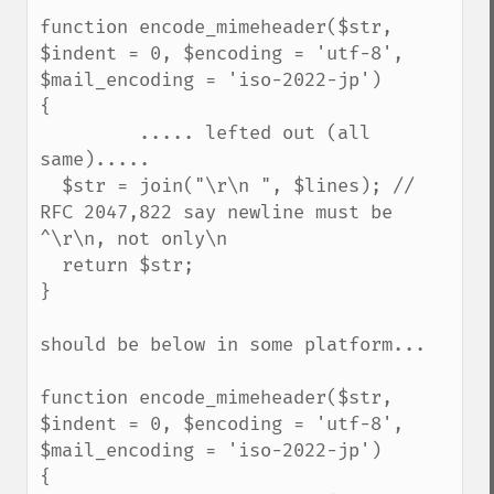
function encode_mimeheader($str, 
$indent = 0, $encoding = 'utf-8', 
$mail_encoding = 'iso-2022-jp')

{

         ..... lefted out (all 
same).....

  $str = join("\r\n ", $lines); // 
RFC 2047,822 say newline must be 
^\r\n, not only\n

  return $str;

}

should be below in some platform...

function encode_mimeheader($str, 
$indent = 0, $encoding = 'utf-8', 
$mail_encoding = 'iso-2022-jp')

{
