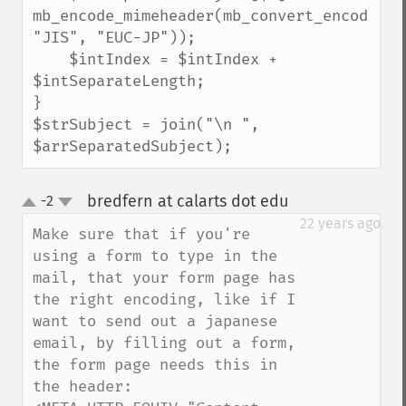
mb_encode_mimeheader(mb_convert_encoding(
"JIS", "EUC-JP"));

    $intIndex = $intIndex + 
$intSeparateLength;

}

$strSubject = join("\n ", 
$arrSeparatedSubject);
bredfern at calarts dot edu
-2
¶
up
down
22 years ago
Make sure that if you're 
using a form to type in the 
mail, that your form page has 
the right encoding, like if I 
want to send out a japanese 
email, by filling out a form, 
the form page needs this in 
the header:
