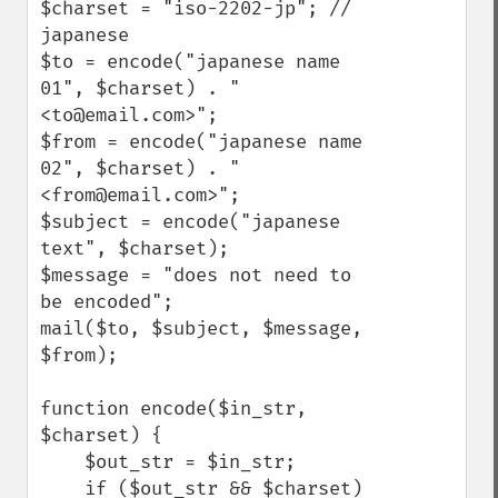
$charset = "iso-2202-jp"; // 
japanese

$to = encode("japanese name 
01", $charset) . " 
<to@email.com>";

$from = encode("japanese name 
02", $charset) . " 
<from@email.com>";

$subject = encode("japanese 
text", $charset);

$message = "does not need to 
be encoded";

mail($to, $subject, $message, 
$from);

function encode($in_str, 
$charset) {

    $out_str = $in_str;

    if ($out_str && $charset) 