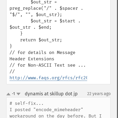
        $out_str = 
preg_replace("/" . $spacer . 
"$/", "", $out_str);

        $out_str = $start . 
$out_str . $end;

    }

    return $out_str;

}

// for details on Message 
Header Extensions 

// for Non-ASCII Text see ...

// 
http://www.faqs.org/rfcs/rfc2047.html
dynamis at skillup dot jp
-1
22 years ago
¶
up
down
# self-fix...

I posted "encode_mimeheader" 
workaround on the day before. But I 