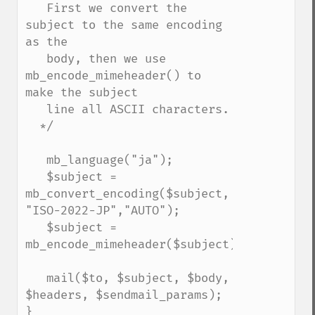
   First we convert the 
subject to the same encoding 
as the

   body, then we use 
mb_encode_mimeheader() to 
make the subject

   line all ASCII characters.

  */

   mb_language("ja");

   $subject = 
mb_convert_encoding($subject, 
"ISO-2022-JP","AUTO");

   $subject = 
mb_encode_mimeheader($subject);

   mail($to, $subject, $body, 
$headers, $sendmail_params);

}