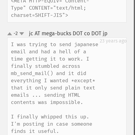
<META HTTP-EQUIV="Content-
Type" CONTENT="text/html; 
charset=SHIFT-JIS">
jc AT mega-bucks DOT co DOT jp
-2
¶
up
down
23 years ago
I was trying to send japanese 
email and had a hell of a 
time getting it to work. I 
finally stumbled across 
mb_send_mail() and it did 
everything I wanted *except* 
that it only send plain text 
emails ... sending HTML 
contents was impossible.

I finally whipped this up. 
I'm posting in case someone 
finds it useful.
