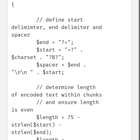
{

        // define start 
delimimter, end delimiter and 
spacer

        $end = "?=";

        $start = "=?" . 
$charset . "?B?";

        $spacer = $end . 
"\r\n " . $start;

        // determine length 
of encoded text within chunks

        // and ensure length 
is even

        $length = 75 - 
strlen($start) - 
strlen($end);

        $length = 