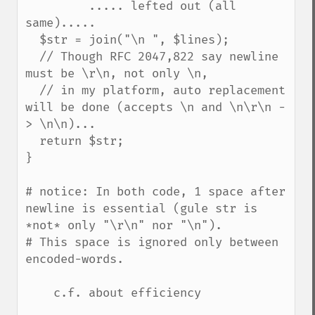
         ..... lefted out (all 
same).....

  $str = join("\n ", $lines);

  // Though RFC 2047,822 say newline 
must be \r\n, not only \n,

  // in my platform, auto replacement 
will be done (accepts \n and \n\r\n -
> \n\n)...

  return $str;

}

# notice: In both code, 1 space after 
newline is essential (gule str is 
*not* only "\r\n" nor "\n").

# This space is ignored only between 
encoded-words.

    c.f. about efficiency
