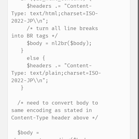
     $headers .= "Content-
Type: text/html;charset=ISO-
2022-JP\\n";

     /* turn all line breaks 
into BR tags */

     $body = nl2br($body);

   }

     else {

     $headers .= "Content-
Type: text/plain;charset=ISO-
2022-JP\\n";

   }

  /* need to convert body to 
same encoding as stated in 
Content-Type header above */

  $body = 