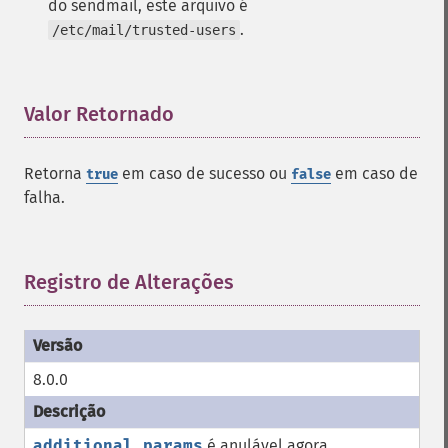
do sendmail, este arquivo é
.
/etc/mail/trusted-users
Valor Retornado
¶
Retorna
em caso de sucesso ou
em caso de
true
false
falha.
Registro de Alterações
¶
8.0.0
additional_params
é anulável agora.