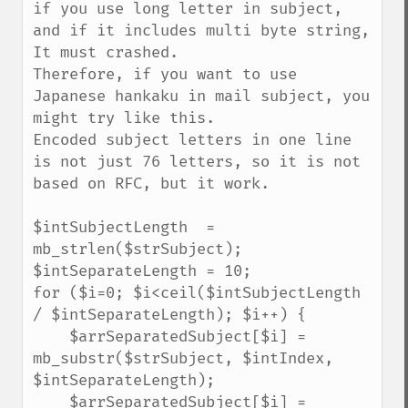
if you use long letter in subject, 
and if it includes multi byte string, 
It must crashed.

Therefore, if you want to use 
Japanese hankaku in mail subject, you 
might try like this.

Encoded subject letters in one line 
is not just 76 letters, so it is not 
based on RFC, but it work.

$intSubjectLength  = 
mb_strlen($strSubject);

$intSeparateLength = 10;

for ($i=0; $i<ceil($intSubjectLength 
/ $intSeparateLength); $i++) {

    $arrSeparatedSubject[$i] = 
mb_substr($strSubject, $intIndex, 
$intSeparateLength);

    $arrSeparatedSubject[$i] = 