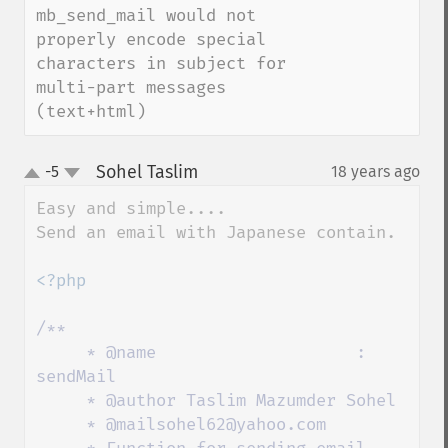
mb_send_mail would not 
properly encode special 
characters in subject for 
multi-part messages 
(text+html)
Sohel Taslim
-5
18 years ago
¶
up
down
Easy and simple....

Send an email with Japanese contain.

<?php

/**

     * @name                    : 
sendMail

     * @author Taslim Mazumder Sohel

     * @mailsohel62@yahoo.com
