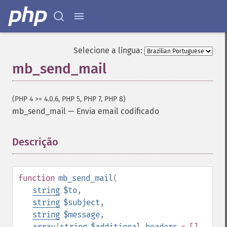
Selecione a língua:
mb_send_mail
(PHP 4 >= 4.0.6, PHP 5, PHP 7, PHP 8)
mb_send_mail
—
Envia email codificado
Descrição
¶
function
mb_send_mail
(
string
$to
,
string
$subject
,
string
$message
,
array
|
string
$additional_headers
= []
,