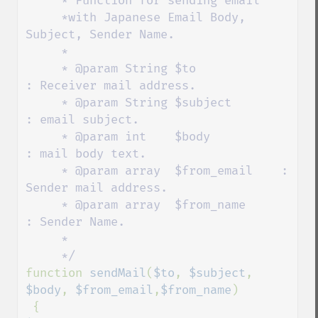
     * Function for sending email 

     *with Japanese Email Body, 
Subject, Sender Name.

     *

     * @param String $to               
: Receiver mail address.

     * @param String $subject          
: email subject.

     * @param int    $body            
: mail body text.

     * @param array  $from_email    : 
Sender mail address.

     * @param array  $from_name      
: Sender Name.

     *

function 
sendMail
(
$to
, 
$subject
, 
$body
, 
$from_email
,
$from_name
)
