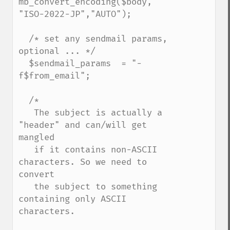
mb_convert_encoding($body, 
"ISO-2022-JP","AUTO");

  /* set any sendmail params, 
optional ... */

  $sendmail_params  = "-
f$from_email";

  /*

   The subject is actually a 
"header" and can/will get 
mangled

   if it contains non-ASCII 
characters. So we need to 
convert

   the subject to something 
containing only ASCII 
characters.
