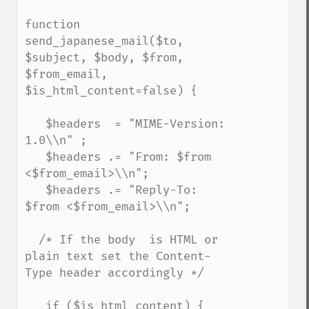
function 
send_japanese_mail($to, 
$subject, $body, $from, 
$from_email, 
$is_html_content=false) {

   $headers  = "MIME-Version: 
1.0\\n" ;

   $headers .= "From: $from 
<$from_email>\\n";

   $headers .= "Reply-To: 
$from <$from_email>\\n";

  /* If the body  is HTML or 
plain text set the Content-
Type header accordingly */

   if ($is_html_content) {
