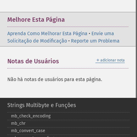
Melhore Esta Página
Aprenda Como Melhorar Esta Página
•
Envie uma
Solicitação de Modificação
•
Reporte um Problema
＋
Notas de Usuários
adicionar nota
Não há notas de usuários para esta página.
Strings Multibyte e Funções
mb_​check_​encoding
mb_​chr
mb_​convert_​case