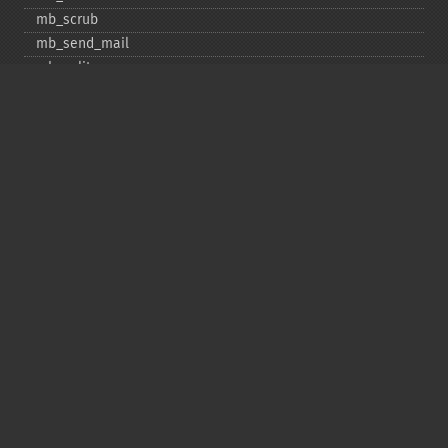
mb_​scrub
mb_​send_​mail
mb_​split
mb_​str_​pad
mb_​str_​split
mb_​strcut
mb_​strimwidth
mb_​stripos
mb_​stristr
mb_​strlen
mb_​strpos
mb_​strrchr
mb_​strrichr
mb_​strripos
mb_​strrpos
mb_​strstr
mb_​strtolower
mb_​strtoupper