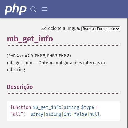
Selecione a língua:
mb_get_info
(PHP 4 >= 4.2.0, PHP 5, PHP 7, PHP 8)
mb_get_info
—
Obtém configurações internas do
mbstring
Descrição
¶
function
mb_get_info
(
string
$type
=
"all"
):
array
|
string
|
int
|
false
|
null