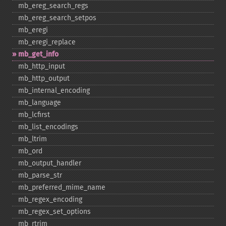
mb_​ereg_​search_​regs
mb_​ereg_​search_​setpos
mb_​eregi
mb_​eregi_​replace
mb_​get_​info
mb_​http_​input
mb_​http_​output
mb_​internal_​encoding
mb_​language
mb_​lcfirst
mb_​list_​encodings
mb_​ltrim
mb_​ord
mb_​output_​handler
mb_​parse_​str
mb_​preferred_​mime_​name
mb_​regex_​encoding
mb_​regex_​set_​options
mb_​rtrim