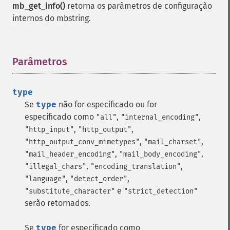
mb_get_info()
retorna os parâmetros de configuração
internos do mbstring.
Parâmetros
¶
type
Se
type
não for especificado ou for
especificado como
,
,
"all"
"internal_encoding"
,
,
"http_input"
"http_output"
,
,
"http_output_conv_mimetypes"
"mail_charset"
,
,
"mail_header_encoding"
"mail_body_encoding"
,
,
"illegal_chars"
"encoding_translation"
,
,
"language"
"detect_order"
e
"substitute_character"
"strict_detection"
serão retornados.
Se
type
for especificado como