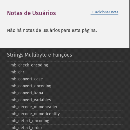
＋
Notas de Usuários
adicionar nota
Não há notas de usuários para esta página.
Strings Multibyte e Funções
mb_​check_​encoding
mb_​chr
mb_​convert_​case
mb_​convert_​encoding
mb_​convert_​kana
mb_​convert_​variables
mb_​decode_​mimeheader
mb_​decode_​numericentity
mb_​detect_​encoding
mb_​detect_​order