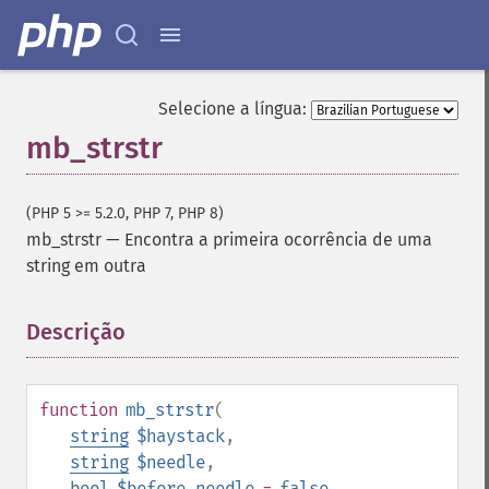
Selecione a língua:
mb_strstr
(PHP 5 >= 5.2.0, PHP 7, PHP 8)
mb_strstr
—
Encontra a primeira ocorrência de uma
string em outra
Descrição
¶
function
mb_strstr
(
string
$haystack
,
string
$needle
,
bool
$before_needle
=
false
,