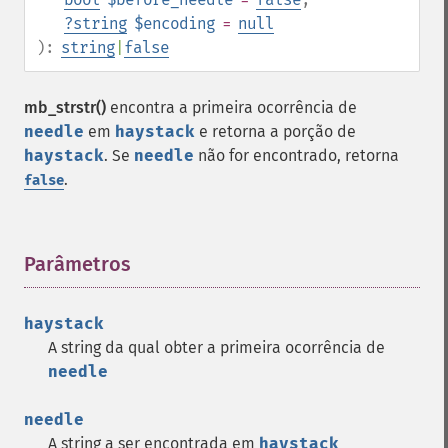
?
string
$encoding
=
null
):
string
|
false
mb_strstr()
encontra a primeira ocorrência de
needle
em
haystack
e retorna a porção de
haystack
. Se
needle
não for encontrado, retorna
.
false
Parâmetros
¶
haystack
A string da qual obter a primeira ocorrência de
needle
needle
A string a ser encontrada em
haystack