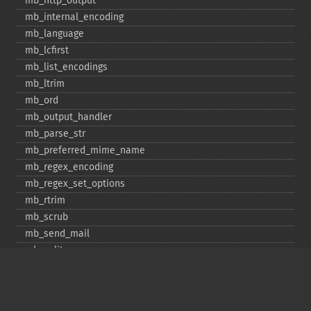
mb_​http_​output
mb_​internal_​encoding
mb_​language
mb_​lcfirst
mb_​list_​encodings
mb_​ltrim
mb_​ord
mb_​output_​handler
mb_​parse_​str
mb_​preferred_​mime_​name
mb_​regex_​encoding
mb_​regex_​set_​options
mb_​rtrim
mb_​scrub
mb_​send_​mail
mb_​split
mb_​str_​pad
mb_​str_​split
mb_​strcut