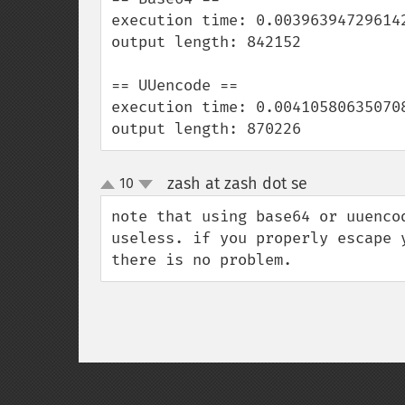
execution time: 0.003963947296142
output length: 842152

== UUencode ==

execution time: 0.004105806350708
output length: 870226
zash at zash dot se
10
¶
up
down
note that using base64 or uuenco
useless. if you properly escape 
there is no problem.