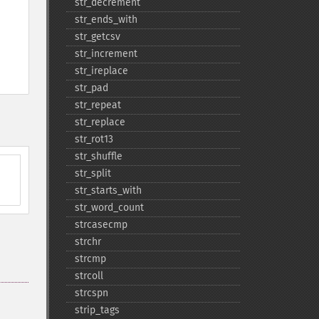
str_​decrement
str_​ends_​with
str_​getcsv
str_​increment
str_​ireplace
str_​pad
str_​repeat
str_​replace
str_​rot13
str_​shuffle
str_​split
str_​starts_​with
str_​word_​count
strcasecmp
strchr
strcmp
strcoll
strcspn
strip_​tags