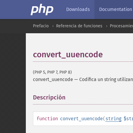
Downloads
Documentation
Prefacio
Referencia de funciones
Procesamien
convert_uuencode
(PHP 5, PHP 7, PHP 8)
convert_uuencode
—
Codifica un string utiliz
Descripción
¶
function
convert_uuencode
(
string
$st