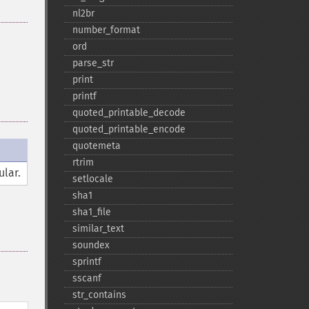
nl2br
number_​format
ord
parse_​str
print
printf
quoted_​printable_​decode
quoted_​printable_​encode
quotemeta
rtrim
ular.
setlocale
sha1
sha1_​file
similar_​text
soundex
sprintf
sscanf
str_​contains