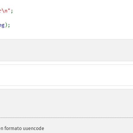
r\n"
;

ng
 en formato uuencode