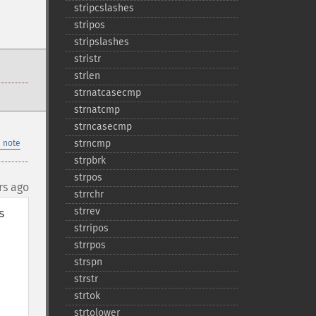
stripcslashes
stripos
stripslashes
stristr
strlen
strnatcasecmp
strnatcmp
strncasecmp
strncmp
 note
strpbrk
strpos
rs ago
strrchr
strrev
 
strripos
strrpos
strspn
strstr
strtok
strtolower