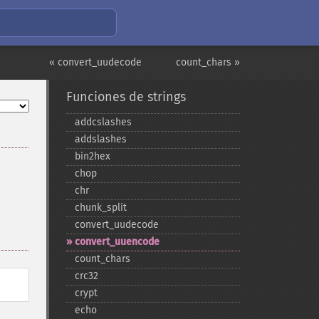
« convert_uudecode
count_chars »
Funciones de strings
addcslashes
addslashes
bin2hex
chop
chr
chunk_​split
convert_​uudecode
convert_​uuencode
count_​chars
crc32
crypt
echo