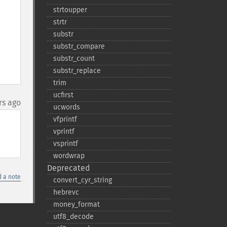
strtoupper
strtr
substr
substr_​compare
substr_​count
substr_​replace
trim
ucfirst
rs ago
ucwords
vfprintf
vprintf
vsprintf
wordwrap
Deprecated
 a note
convert_​cyr_​string
hebrevc
money_​format
utf8_​decode