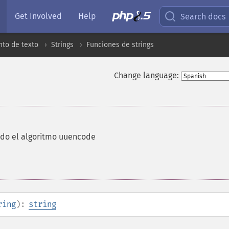
Get Involved
Help
Search docs
to de texto
Strings
Funciones de strings
Change language:
ando el algoritmo uuencode
ring
):
string