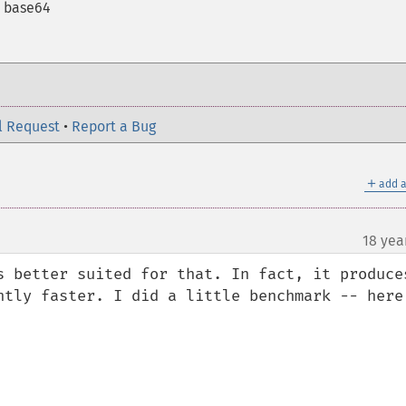
E base64
l Request
•
Report a Bug
＋
add a
18 yea
s better suited for that. In fact, it produces
htly faster. I did a little benchmark -- here 