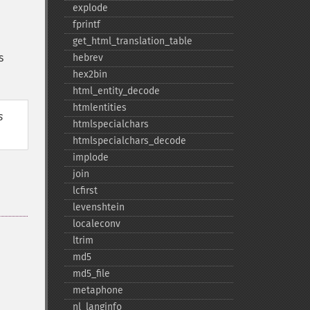
explode
fprintf
get_​html_​translation_​table
s
hebrev
hex2bin
html_​entity_​decode
htmlentities
s
htmlspecialchars
htmlspecialchars_​decode
implode
join
lcfirst
levenshtein
localeconv
ltrim
md5
md5_​file
metaphone
nl_​langinfo