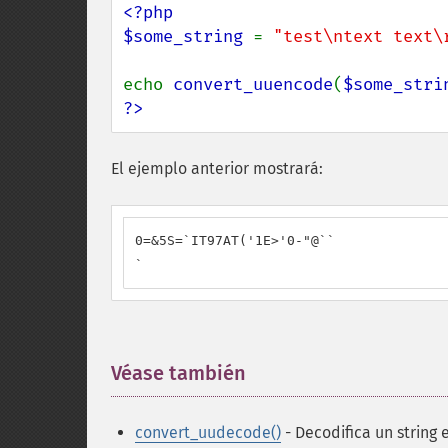
<?php

$some_string 
= 
"test\ntext text\
echo 
convert_uuencode
(
$some_stri
?>
El ejemplo anterior mostrará:
0=&5S=`IT97AT('1E>'0-"@``

`
Véase también
¶
convert_uudecode()
- Decodifica un string