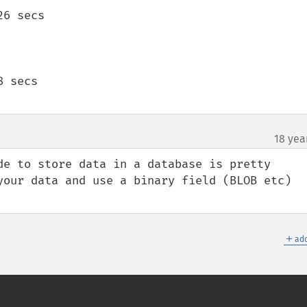
6 secs

 secs

18 yea
de to store data in a database is pretty 
your data and use a binary field (BLOB etc) 
＋
add