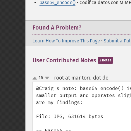
base64_encode()
- Codifica datos con MIM
Found A Problem?
Learn How To Improve This Page
•
Submit a Pul
User Contributed Notes
2 notes
root at mantoru dot de
16
¶
up
down
@Craig's note: base64_encode() i
smaller output and operates slig
are my findings:

File: JPG, 631614 bytes

== Base64 ==
