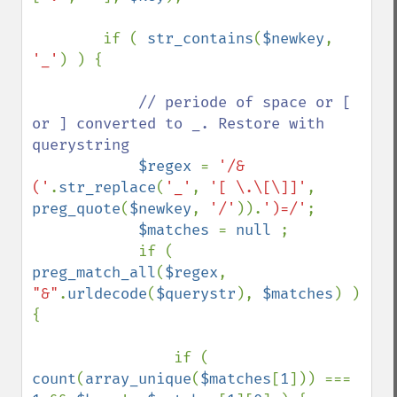
        if ( 
str_contains
(
$newkey
, 
'_'
) ) { 

// periode of space or [ 
or ] converted to _. Restore with 
querystring

$regex 
= 
'/&
('
.
str_replace
(
'_'
, 
'[ \.\[\]]'
, 
preg_quote
(
$newkey
, 
'/'
)).
')=/'
;

$matches 
= 
null 
;

            if ( 
preg_match_all
(
$regex
, 
"&"
.
urldecode
(
$querystr
), 
$matches
) ) 
{

                if ( 
count
(
array_unique
(
$matches
[
1
])) === 