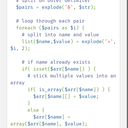
# split on outer delimiter

$pairs 
= 
explode
(
'&'
, 
$str
);

# loop through each pair

foreach (
$pairs 
as 
$i
) {

# split into name and value

list(
$name
,
$value
) = 
explode
(
'='
, 
$i
, 
2
);

# if name already exists

if( isset(
$arr
[
$name
]) ) {

# stick multiple values into an 
array

if( 
is_array
(
$arr
[
$name
]) ) {

$arr
[
$name
][] = 
$value
;

      }

      else {

$arr
[
$name
] = 
array(
$arr
[
$name
], 
$value
);
