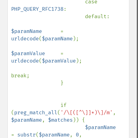
                        case 
PHP_QUERY_RFC1738
:

                        default:

$paramName      
= 
urldecode
(
$paramName
);

$paramValue     
= 
urldecode
(
$paramValue
);

break;

                }

                if 
(
preg_match_all
(
'/\[([^\]]*)\]/m'
, 
$paramName
, 
$matches
)) {

$paramName      
= 
substr
(
$paramName
, 
0
, 