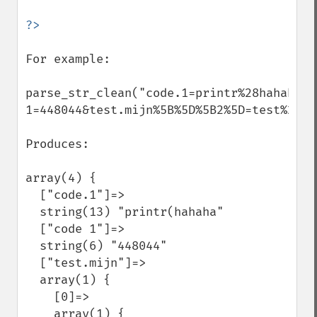
For example:

parse_str_clean("code.1=printr%28hahaha&co
1=448044&test.mijn%5B%5D%5B2%5D=test%20Ro
Produces:

array(4) {

  ["code.1"]=>

  string(13) "printr(hahaha"

  ["code 1"]=>

  string(6) "448044"

  ["test.mijn"]=>

  array(1) {

    [0]=>

    array(1) {
