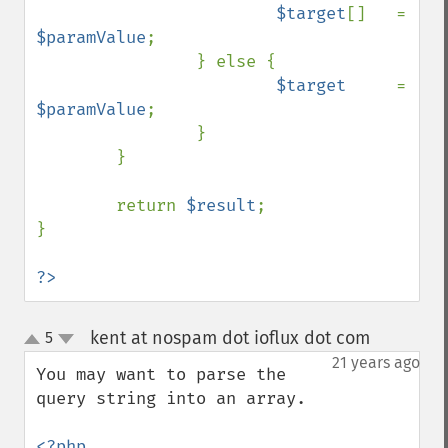
$target
[]   = 
$paramValue
;

                } else {

$target     
= 
$paramValue
;

                }

        }

        return 
$result
;

}

?>
kent at nospam dot ioflux dot com
5
¶
up
down
21 years ago
You may want to parse the 
query string into an array. 
