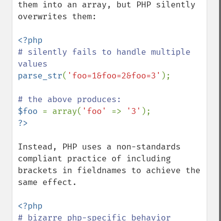
them into an array, but PHP silently 
overwrites them:

# silently fails to handle multiple 
parse_str
(
'foo=1&foo=2&foo=3'
);

$foo 
= array(
'foo' 
=> 
'3'
Instead, PHP uses a non-standards 
compliant practice of including 
brackets in fieldnames to achieve the 
same effect.
