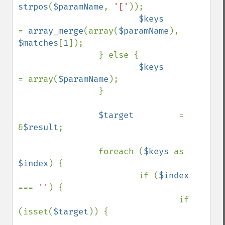
strpos
(
$paramName
, 
'['
));

$keys           
= 
array_merge
(array(
$paramName
), 
$matches
[
1
]);

                } else {

$keys           
= array(
$paramName
);

                }

$target         
= 
&
$result
;

                foreach (
$keys 
as 
$index
) {

                        if (
$index 
=== 
''
) {

                                if 
(isset(
$target
)) {
