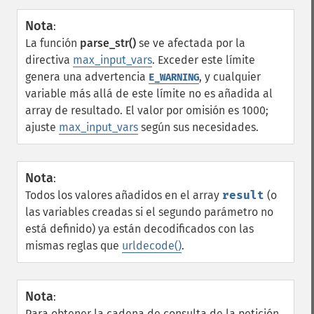
Nota
:
La función
parse_str()
se ve afectada por la
directiva
max_input_vars
. Exceder este límite
genera una advertencia
, y cualquier
E_WARNING
variable más allá de este límite no es añadida al
array de resultado. El valor por omisión es 1000;
ajuste
max_input_vars
según sus necesidades.
Nota
:
Todos los valores añadidos en el array
result
(o
las variables creadas si el segundo parámetro no
está definido) ya están decodificados con las
mismas reglas que
urldecode()
.
Nota
:
Para obtener la cadena de consulta de la petición