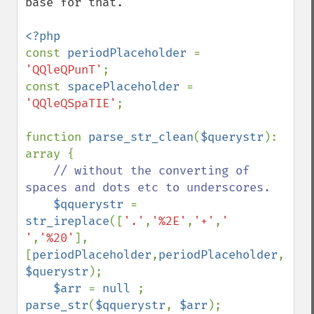
base for that.

const 
periodPlaceholder 
= 
'QQleQPunT'
;

const 
spacePlaceholder 
= 
'QQleQSpaTIE'
;

function 
parse_str_clean
(
$querystr
): 
array {

// without the converting of 
spaces and dots etc to underscores.

$qquerystr 
= 
str_ireplace
([
'.'
,
'%2E'
,
'+'
,
' 
'
,
'%20'
], 
[
periodPlaceholder
,
periodPlaceholder
,
spac
$querystr
);

$arr 
= 
null 
; 
parse_str
(
$qquerystr
, 
$arr
);
