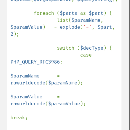
        foreach (
$parts 
as 
$part
) {

                list(
$paramName
, 
$paramValue
)   = 
explode
(
'='
, 
$part
, 
2
);

                switch (
$decType
) {

                        case 
PHP_QUERY_RFC3986
:

$paramName      
= 
rawurldecode
(
$paramName
);

$paramValue     
= 
rawurldecode
(
$paramValue
);

break;
