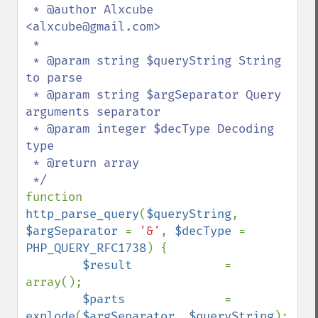
 * @author Alxcube 
<alxcube@gmail.com>

 * 

 * @param string $queryString String 
to parse

 * @param string $argSeparator Query 
arguments separator

 * @param integer $decType Decoding 
type

 * @return array

function 
http_parse_query
(
$queryString
, 
$argSeparator 
= 
'&'
, 
$decType 
= 
PHP_QUERY_RFC1738
) {

$result             
= 
array();

$parts              
= 
explode
(
$argSeparator
, 
$queryString
);
