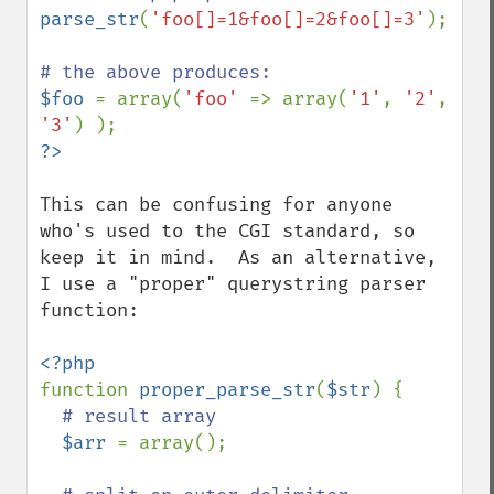
parse_str
(
'foo[]=1&foo[]=2&foo[]=3'
);

$foo 
= array(
'foo' 
=> array(
'1'
, 
'2'
, 
'3'
This can be confusing for anyone 
who's used to the CGI standard, so 
keep it in mind.  As an alternative, 
I use a "proper" querystring parser 
function:

function 
proper_parse_str
(
$str
) {

# result array

$arr 
= array();
