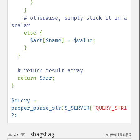
      }

    }

# otherwise, simply stick it in a 
scalar

else {

$arr
[
$name
] = 
$value
;

    }

  }

# return result array

return 
$arr
;

}

$query 
= 
proper_parse_str
(
$_SERVER
[
'QUERY_STRING'
?>
shagshag
37
14 years ago
¶
up
down