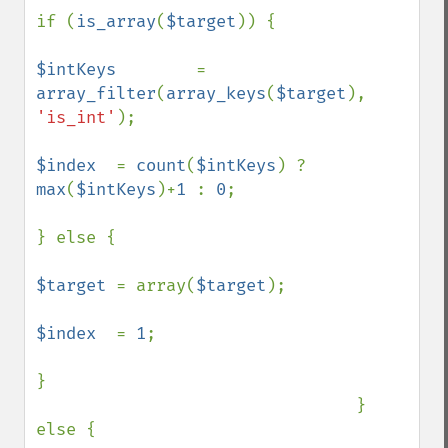
if (
is_array
(
$target
)) {

$intKeys        
= 
array_filter
(
array_keys
(
$target
), 
'is_int'
);

$index  
= 
count
(
$intKeys
) ? 
max
(
$intKeys
)+
1 
: 
0
;

} else {

$target 
= array(
$target
);

$index  
= 
1
;

}

                                } 
else {
