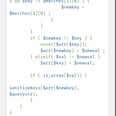
1 
&& 
$key 
!= 
$matches
[
1
][
0
] ) {

$newkey 
= 
$matches
[
1
][
0
] ;

                }

            }

        }

        if ( 
$newkey 
!= 
$key 
) {

            unset(
$arr
[
$key
]);

$arr
[
$newkey
] = 
$newval 
;

        } elseif( 
$val 
!= 
$newval 
) 

$arr
[
$key
] = 
$newval
;

        if ( 
is_array
(
$val
)) {

sanitizeKeys
(
$arr
[
$newkey
], 
$querystr
);

        }

    }

}
