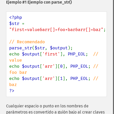
Ejemplo #1 Ejemplo con
parse_str()
<?php

$str 
= 
"first=value&arr[]=foo+bar&arr[]=baz"
;

parse_str
(
$str
, 
$output
);

echo 
$output
[
'first'
], 
PHP_EOL
;  
// 
echo 
$output
[
'arr'
][
0
], 
PHP_EOL
; 
// 
echo 
$output
[
'arr'
][
1
], 
PHP_EOL
; 
// 
?>
Cualquier espacio o punto en los nombres de
parámetros es convertido a guión bajo al crear claves