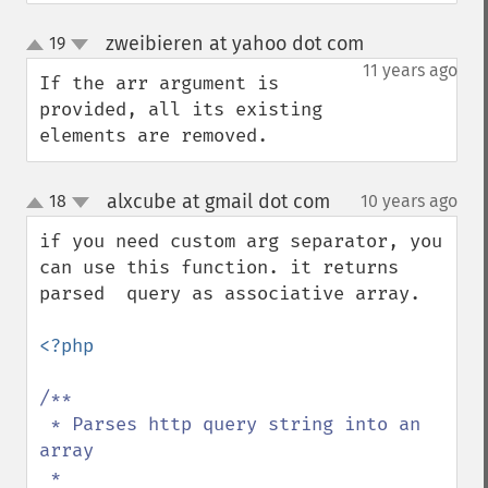
zweibieren at yahoo dot com
19
¶
up
down
11 years ago
If the arr argument is 
provided, all its existing 
elements are removed.
alxcube at gmail dot com
18
10 years ago
¶
up
down
if you need custom arg separator, you 
can use this function. it returns 
parsed  query as associative array.

<?php

/**

 * Parses http query string into an 
array

 * 
