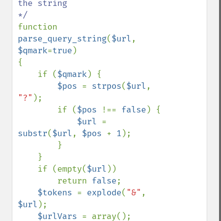
the string

function 
parse_query_string
(
$url
, 
$qmark
=
true
)

{

    if (
$qmark
) {

$pos 
= 
strpos
(
$url
, 
"?"
);

        if (
$pos 
!== 
false
) {

$url 
= 
substr
(
$url
, 
$pos 
+ 
1
);

        }

    }

    if (empty(
$url
))

        return 
false
;

$tokens 
= 
explode
(
"&"
, 
$url
);

$urlVars 
= array();
