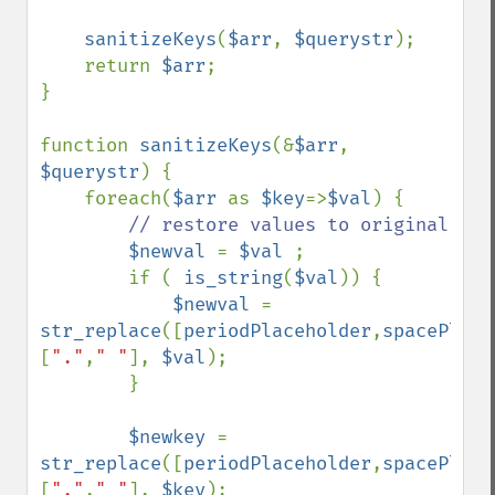
sanitizeKeys
(
$arr
, 
$querystr
);

    return 
$arr
;

}

function 
sanitizeKeys
(&
$arr
, 
$querystr
) {

    foreach(
$arr 
as 
$key
=>
$val
) {

// restore values to original

$newval 
= 
$val 
;

        if ( 
is_string
(
$val
)) {

$newval 
= 
str_replace
([
periodPlaceholder
,
spacePlace
[
"."
,
" "
], 
$val
);

        }

$newkey 
= 
str_replace
([
periodPlaceholder
,
spacePlace
[
"."
,
" "
], 
$key
);
