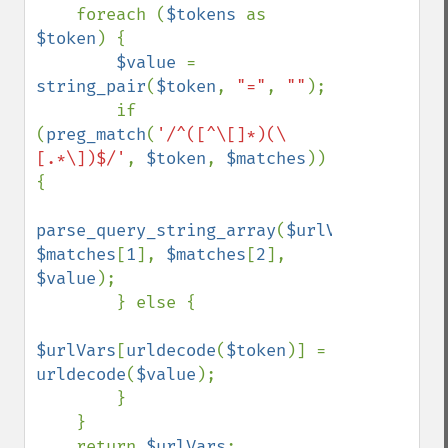
    foreach (
$tokens 
as 
$token
) {

$value 
= 
string_pair
(
$token
, 
"="
, 
""
);

        if 
(
preg_match
(
'/^([^\[]*)(\
[.*\])$/'
, 
$token
, 
$matches
)) 
{

parse_query_string_array
(
$urlVars
, 
$matches
[
1
], 
$matches
[
2
], 
$value
);

        } else {

$urlVars
[
urldecode
(
$token
)] = 
urldecode
(
$value
);

        }

    }

    return 
$urlVars
;
