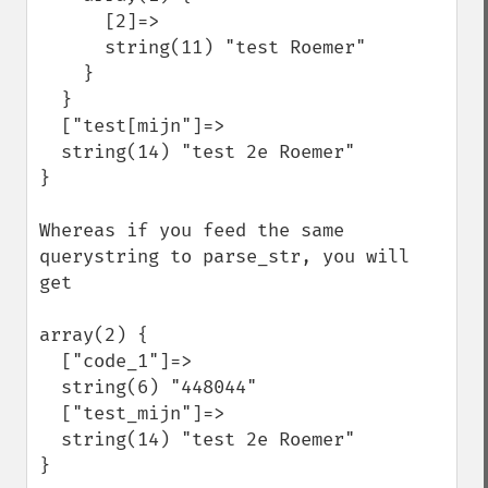
      [2]=>

      string(11) "test Roemer"

    }

  }

  ["test[mijn"]=>

  string(14) "test 2e Roemer"

}

Whereas if you feed the same 
querystring to parse_str, you will 
get

array(2) {

  ["code_1"]=>

  string(6) "448044"

  ["test_mijn"]=>

  string(14) "test 2e Roemer"

}