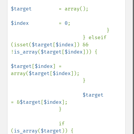
$target         
= array();

$index          
= 
0
;

                                }

                        } elseif 
(isset(
$target
[
$index
]) && 
!
is_array
(
$target
[
$index
])) {

$target
[
$index
] = 
array(
$target
[
$index
]);

                        }

$target         
= &
$target
[
$index
];

                }

                if 
(
is_array
(
$target
)) {
