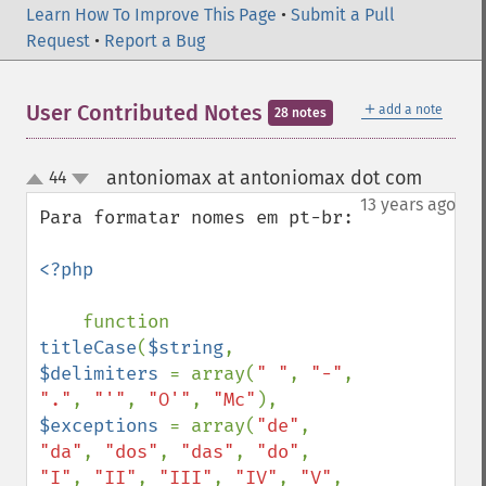
Learn How To Improve This Page
•
Submit a Pull
Request
•
Report a Bug
＋
User Contributed Notes
add a note
28 notes
antoniomax at antoniomax dot com
44
¶
up
down
13 years ago
Para formatar nomes em pt-br:

<?php

function 
titleCase
(
$string
, 
$delimiters 
= array(
" "
, 
"-"
, 
"."
, 
"'"
, 
"O'"
, 
"Mc"
), 
$exceptions 
= array(
"de"
, 
"da"
, 
"dos"
, 
"das"
, 
"do"
, 
"I"
, 
"II"
, 
"III"
, 
"IV"
, 
"V"
, 