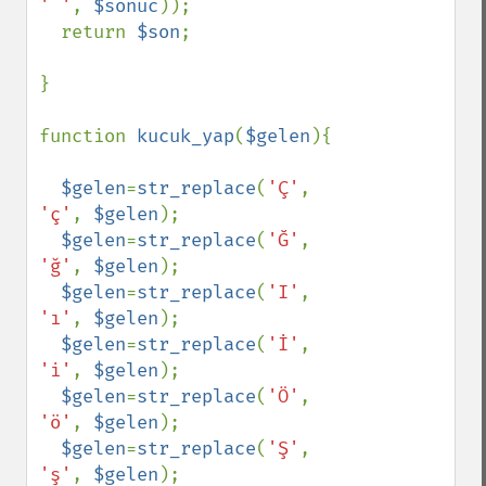
' '
, 
$sonuc
));

  return 
$son
;

}

function 
kucuk_yap
(
$gelen
){

$gelen
=
str_replace
(
'Ç'
, 
'ç'
, 
$gelen
);

$gelen
=
str_replace
(
'Ğ'
, 
'ğ'
, 
$gelen
);

$gelen
=
str_replace
(
'I'
, 
'ı'
, 
$gelen
);

$gelen
=
str_replace
(
'İ'
, 
'i'
, 
$gelen
);

$gelen
=
str_replace
(
'Ö'
, 
'ö'
, 
$gelen
);

$gelen
=
str_replace
(
'Ş'
, 
'ş'
, 
$gelen
);
