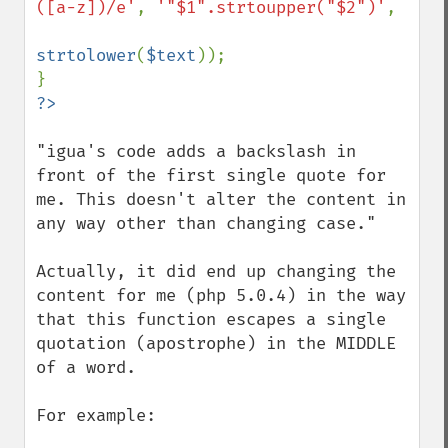
([a-z])/e'
, 
'"$1".strtoupper("$2")'
,

strtolower
(
$text
));

"igua's code adds a backslash in 
front of the first single quote for 
me. This doesn't alter the content in 
any way other than changing case."

Actually, it did end up changing the 
content for me (php 5.0.4) in the way 
that this function escapes a single 
quotation (apostrophe) in the MIDDLE 
of a word.

For example:
