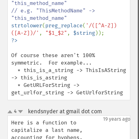
"this_method_name"

// e.g. "ThisMethodName" -> 
strtolower
(
preg_replace
(
'/([^A-Z])
([A-Z])/'
, 
"$1_$2"
, 
$string
Of course these aren't 100% 
symmetric.  For example...

  * this_is_a_string -> ThisIsAString 
-> this_is_astring

  * GetURLForString -> 
get_urlfor_string -> GetUrlforString
kendsnyder at gmail dot com
4
¶
up
down
19 years ago
Here is a function to 
capitalize a last name, 
accounting for hyphens, 