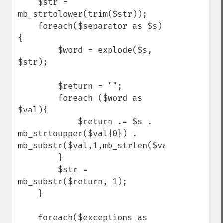
    $str = 
mb_strtolower(trim($str));

    foreach($separator as $s)
{

        $word = explode($s, 
$str);

        $return = "";

        foreach ($word as 
$val){

            $return .= $s . 
mb_strtoupper($val{0}) . 
mb_substr($val,1,mb_strlen($val)-1);

        }

        $str = 
mb_substr($return, 1);

    }

    foreach($exceptions as 