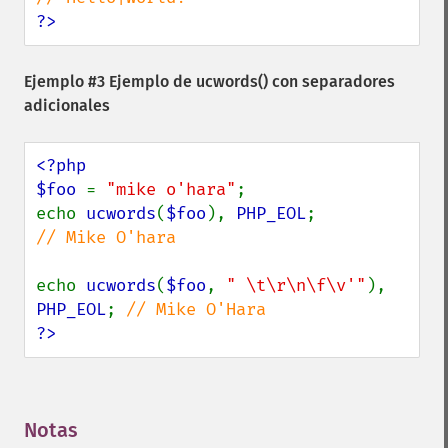
?>
Ejemplo #3 Ejemplo de
ucwords()
con separadores
adicionales
<?php

$foo 
= 
"mike o'hara"
;

echo 
ucwords
(
$foo
), 
PHP_EOL
;            
// Mike O'hara

echo 
ucwords
(
$foo
, 
" \t\r\n\f\v'"
), 
PHP_EOL
; 
?>
Notas
¶