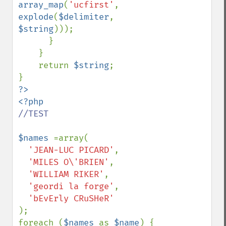
array_map
(
'ucfirst'
, 
explode
(
$delimiter
, 
$string
)));

      }

    }

    return 
$string
;

?>

//TEST

$names 
=array(

'JEAN-LUC PICARD'
,

'MILES O\'BRIEN'
,

'WILLIAM RIKER'
,

'geordi la forge'
,

);

foreach (
$names 
as 
$name
) { 