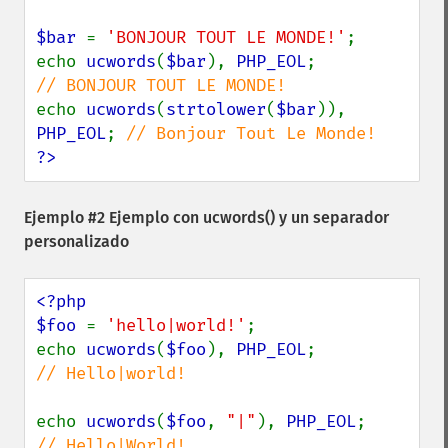
$bar 
= 
'BONJOUR TOUT LE MONDE!'
;

echo 
ucwords
(
$bar
), 
PHP_EOL
;             
echo 
ucwords
(
strtolower
(
$bar
)), 
PHP_EOL
; 
?>
Ejemplo #2 Ejemplo con
ucwords()
y un separador
personalizado
<?php

$foo 
= 
'hello|world!'
;

echo 
ucwords
(
$foo
), 
PHP_EOL
;             
// Hello|world!

echo 
ucwords
(
$foo
, 
"|"
), 
PHP_EOL
;        