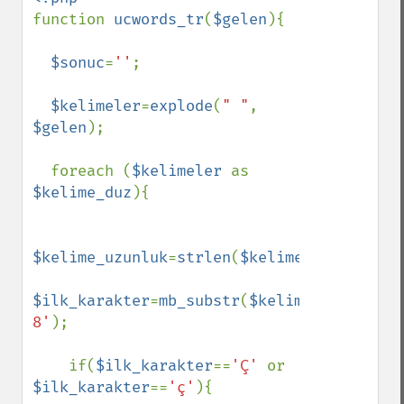
function 
ucwords_tr
(
$gelen
){

$sonuc
=
''
;

$kelimeler
=
explode
(
" "
, 
$gelen
);

  foreach (
$kelimeler 
as 
$kelime_duz
){

$kelime_uzunluk
=
strlen
(
$kelime_duz
);

$ilk_karakter
=
mb_substr
(
$kelime_duz
,
0
,
1
,
'
8'
);

    if(
$ilk_karakter
==
'Ç' 
or 
$ilk_karakter
==
'ç'
){
