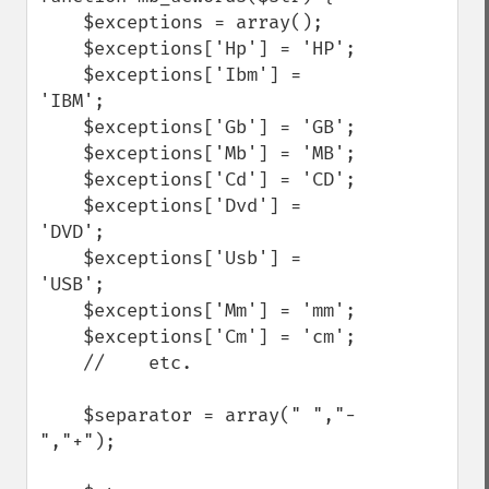
    $exceptions = array();

    $exceptions['Hp'] = 'HP';

    $exceptions['Ibm'] = 
'IBM';

    $exceptions['Gb'] = 'GB';

    $exceptions['Mb'] = 'MB';

    $exceptions['Cd'] = 'CD';

    $exceptions['Dvd'] = 
'DVD';

    $exceptions['Usb'] = 
'USB';

    $exceptions['Mm'] = 'mm';

    $exceptions['Cm'] = 'cm';

    //    etc.

    $separator = array(" ","-
","+");
