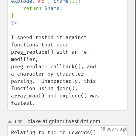
explode
(
"Mc"
, 
$name
)));

    return 
$name
;

I speed tested it against 
functions that used 
preg_replace() with an "e" 
modifier, 
preg_replace_callback(), and 
a character-by-character 
parsing.  Unexpectedly, this 
function using join(), 
array_map() and explode() was 
fastest.
blake at goinoutwest dot com
3
¶
up
down
18 years ago
Relating to the mb_ucwords() 