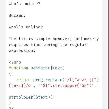
who's online?

Became:

Who\'s Online?

The fix is simple however, and merely 
requires fine-tuning the regular 
expression:

function 
ucsmart
(
$text
)

{

   return 
preg_replace
(
'/([^a-z\']|^)
([a-z])/e'
, 
'"$1".strtoupper("$2")'
,

strtolower
(
$text
));
