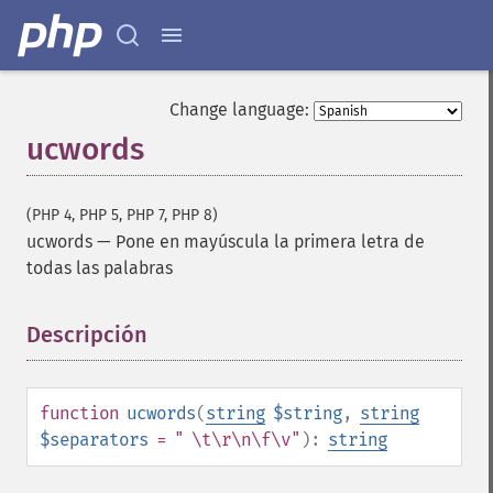
Change language:
ucwords
(PHP 4, PHP 5, PHP 7, PHP 8)
ucwords
—
Pone en mayúscula la primera letra de
todas las palabras
Descripción
¶
function
ucwords
(
string
$string
,
string
$separators
= " \t\r\n\f\v"
):
string