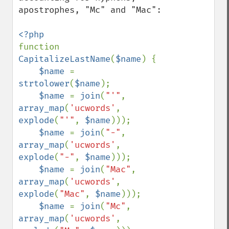
apostrophes, "Mc" and "Mac":

function 
CapitalizeLastName
(
$name
) {

$name 
= 
strtolower
(
$name
);

$name 
= 
join
(
"'"
, 
array_map
(
'ucwords'
, 
explode
(
"'"
, 
$name
)));

$name 
= 
join
(
"-"
, 
array_map
(
'ucwords'
, 
explode
(
"-"
, 
$name
)));

$name 
= 
join
(
"Mac"
, 
array_map
(
'ucwords'
, 
explode
(
"Mac"
, 
$name
)));

$name 
= 
join
(
"Mc"
, 
array_map
(
'ucwords'
, 