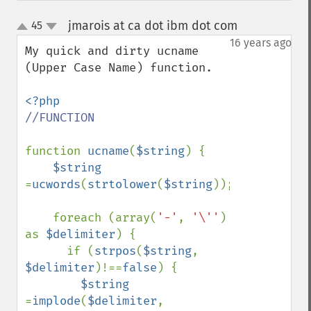
jmarois at ca dot ibm dot com
45
¶
up
down
16 years ago
My quick and dirty ucname 
(Upper Case Name) function.

//FUNCTION

function 
ucname
(
$string
) {

$string 
=
ucwords
(
strtolower
(
$string
));

    foreach (array(
'-'
, 
'\''
) 
as 
$delimiter
) {

      if (
strpos
(
$string
, 
$delimiter
)!==
false
) {

$string 
=
implode
(
$delimiter
, 