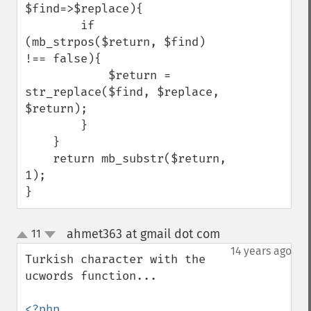
$find=>$replace){

        if 
(mb_strpos($return, $find) 
!== false){

            $return = 
str_replace($find, $replace, 
$return);

        }

    }

    return mb_substr($return, 
1);

}
ahmet363 at gmail dot com
11
¶
up
down
14 years ago
Turkish character with the 
ucwords function...
