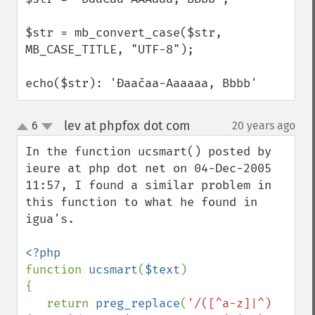
$str = mb_convert_case($str, 
MB_CASE_TITLE, "UTF-8");

echo($str): 'Đaačaa-Aaaaaa, Bbbb'
lev at phpfox dot com
6
20 years ago
¶
up
down
In the function ucsmart() posted by 
ieure at php dot net on 04-Dec-2005 
11:57, I found a similar problem in 
this function to what he found in 
igua's.

function 
ucsmart
(
$text
)

{

   return 
preg_replace
(
'/([^a-z]|^)