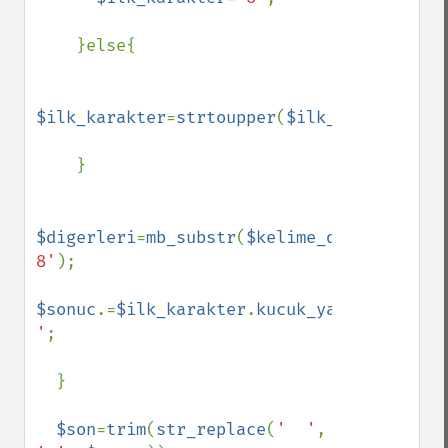
    }else{

$ilk_karakter
=
strtoupper
(
$ilk_karakter
);

    }

$digerleri
=
mb_substr
(
$kelime_duz
,
1
,
$kelim
8'
);

$sonuc
.=
$ilk_karakter
.
kucuk_yap
(
$digerler
'
;

  }

$son
=
trim
(
str_replace
(
'  '
, 