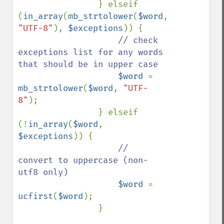
                } elseif 
(
in_array
(
mb_strtolower
(
$word
, 
"UTF-8"
), 
$exceptions
)) {

// check 
exceptions list for any words 
that should be in upper case

$word 
= 
mb_strtolower
(
$word
, 
"UTF-
8"
);

                } elseif 
(!
in_array
(
$word
, 
$exceptions
)) {

// 
convert to uppercase (non-
utf8 only)

$word 
= 
ucfirst
(
$word
);

                }
