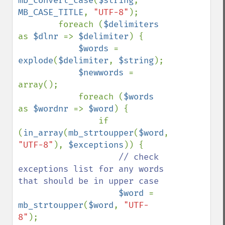
mb_convert_case
(
$string
, 
MB_CASE_TITLE
, 
"UTF-8"
);

        foreach (
$delimiters 
as 
$dlnr 
=> 
$delimiter
) {

$words 
= 
explode
(
$delimiter
, 
$string
);

$newwords 
= 
array();

            foreach (
$words 
as 
$wordnr 
=> 
$word
) {

                if 
(
in_array
(
mb_strtoupper
(
$word
, 
"UTF-8"
), 
$exceptions
)) {

// check 
exceptions list for any words 
that should be in upper case

$word 
= 
mb_strtoupper
(
$word
, 
"UTF-
8"
);
