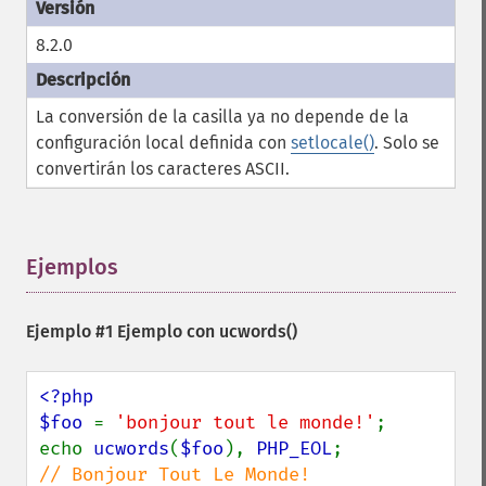
8.2.0
La conversión de la casilla ya no depende de la
configuración local definida con
setlocale()
. Solo se
convertirán los caracteres ASCII.
Ejemplos
¶
Ejemplo #1 Ejemplo con
ucwords()
<?php

$foo 
= 
'bonjour tout le monde!'
;

echo 
ucwords
(
$foo
), 
PHP_EOL
;             
// Bonjour Tout Le Monde!
