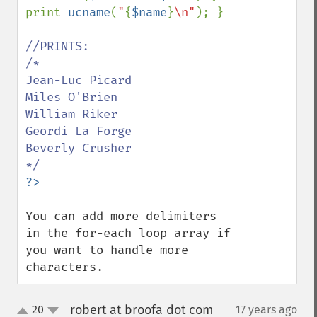
print 
ucname
(
"
{
$name
}
\n"
); }

//PRINTS:

/*

Jean-Luc Picard

Miles O'Brien

William Riker

Geordi La Forge

Beverly Crusher

You can add more delimiters 
in the for-each loop array if 
you want to handle more 
characters.
robert at broofa dot com
20
17 years ago
¶
up