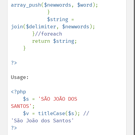
array_push
(
$newwords
, 
$word
);

            }

$string 
= 
join
(
$delimiter
, 
$newwords
);

       }
//foreach

return 
$string
;

    }

Usage:

<?php

    $s 
= 
'SÃO JOÃO DOS 
SANTOS'
;

$v 
= 
titleCase
(
$s
); 
// 
?>