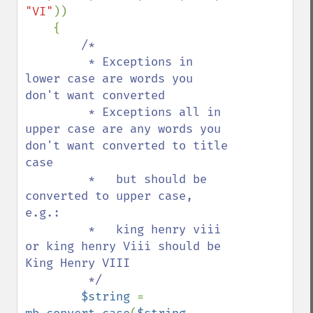
"VI"
))

    {

/*

         * Exceptions in 
lower case are words you 
don't want converted

         * Exceptions all in 
upper case are any words you 
don't want converted to title 
case

         *   but should be 
converted to upper case, 
e.g.:

         *   king henry viii 
or king henry Viii should be 
King Henry VIII

         */

$string 
= 