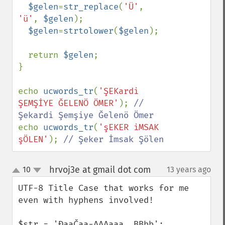
$gelen
=
str_replace
(
'Ü'
, 
'ü'
, 
$gelen
);

$gelen
=
strtolower
(
$gelen
);

  return 
$gelen
;

}

echo 
ucwords_tr
(
'ŞEKardi 
ŞEMŞİYE ĞELENÖ ÖMER'
); 
// 
echo 
ucwords_tr
(
'şEKER iMSAK 
şÖLEN'
); 
// Şeker İmsak Şölen
hrvoj3e at gmail dot com
10
13 years ago
¶
up
down
UTF-8 Title Case that works for me 
even with hyphens involved!

$str = 'ĐaaČaa-AAAaaa, BBbb';
