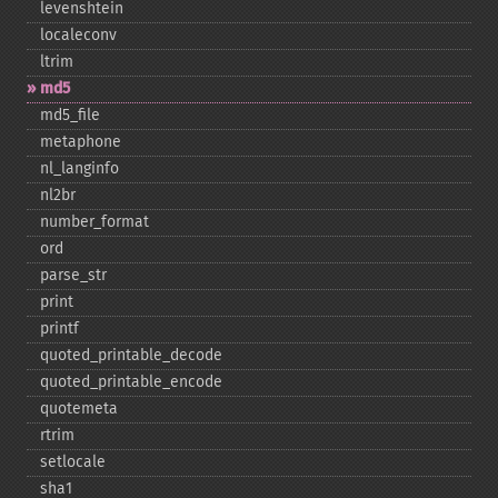
levenshtein
localeconv
ltrim
md5
md5_​file
metaphone
nl_​langinfo
nl2br
number_​format
ord
parse_​str
print
printf
quoted_​printable_​decode
quoted_​printable_​encode
quotemeta
rtrim
setlocale
sha1