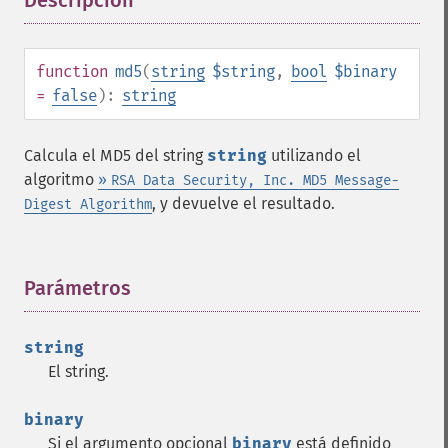
Descripción
¶
function
md5
(
string
$string
,
bool
$binary
=
false
):
string
Calcula el MD5 del string
string
utilizando el
algoritmo
»
RSA Data Security, Inc. MD5 Message-
, y devuelve el resultado.
Digest Algorithm
Parámetros
¶
string
El string.
binary
Si el argumento opcional
binary
está definido