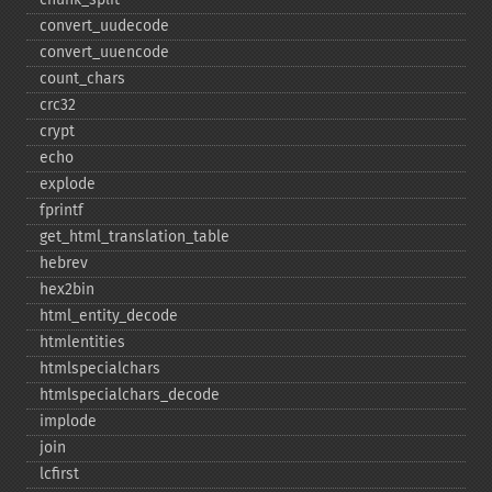
convert_​uudecode
convert_​uuencode
count_​chars
crc32
crypt
echo
explode
fprintf
get_​html_​translation_​table
hebrev
hex2bin
html_​entity_​decode
htmlentities
htmlspecialchars
htmlspecialchars_​decode
implode
join
lcfirst