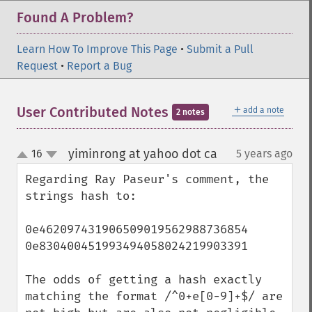
Found A Problem?
Learn How To Improve This Page
•
Submit a Pull
Request
•
Report a Bug
＋
User Contributed Notes
add a note
2 notes
yiminrong at yahoo dot ca
16
5 years ago
¶
up
down
Regarding Ray Paseur's comment, the 
strings hash to:

0e462097431906509019562988736854

0e830400451993494058024219903391

The odds of getting a hash exactly 
matching the format /^0+e[0-9]+$/ are 