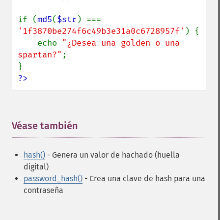
if (
md5
(
$str
) === 
'1f3870be274f6c49b3e31a0c6728957f'
) {

    echo 
"¿Desea una golden o una 
spartan?"
;

?>
Véase también
¶
hash()
- Genera un valor de hachado (huella
digital)
password_hash()
- Crea una clave de hash para una
contraseña