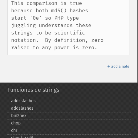
This comparison is true 
because both md5() hashes 
start '0e' so PHP type 
juggling understands these 
strings to be scientific 
notation.  By definition, zero 
raised to any power is zero.
＋
add a note
Funciones de strings
addcslashes
addslashes
bin2hex
chop
chr
chunk_​split