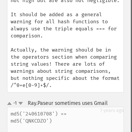
not high but are also not negligible.

It should be added as a general 
warning for all hash functions to 
always use the triple equals === for 
comparison.

Actually, the warning should be in 
the operators section when comparing 
string values! There are lots of 
warnings about string comparisons, 
but nothing specific about the format 
/^0+e[0-9]+$/.
Ray.Paseur sometimes uses Gmail
-1
¶
up
down
7 years ago
md5('240610708') == 
md5('QNKCDZO')
